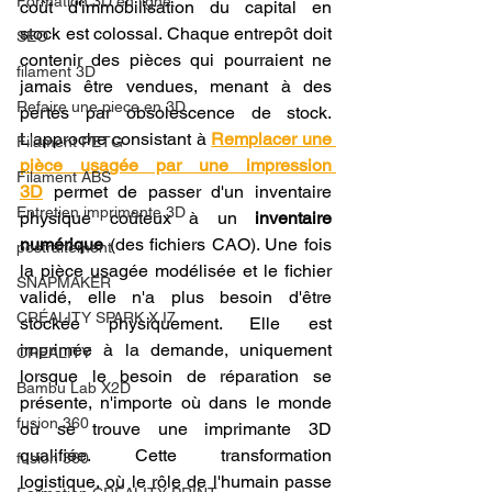
Formation 3D en ligne.
coût d'immobilisation du capital en 
stock est colossal. Chaque entrepôt doit 
SEO
contenir des pièces qui pourraient ne 
filament 3D
jamais être vendues, menant à des 
Refaire une piece en 3D
pertes par obsolescence de stock. 
L'approche consistant à 
Remplacer une 
Filament PETG
pièce usagée par une impression 
Filament ABS
3D
 permet de passer d'un inventaire 
Entretien imprimante 3D
physique coûteux à un 
inventaire 
numérique
 (des fichiers CAO). Une fois 
postraitement
la pièce usagée modélisée et le fichier 
SNAPMAKER
validé, elle n'a plus besoin d'être 
CRÉALITY SPARK X I7
stockée physiquement. Elle est 
imprimée à la demande, uniquement 
CREALITY
lorsque le besoin de réparation se 
Bambu Lab X2D
présente, n'importe où dans le monde 
fusion 360
où se trouve une imprimante 3D 
qualifiée. Cette transformation 
fusion 360
logistique, où le rôle de l'humain passe 