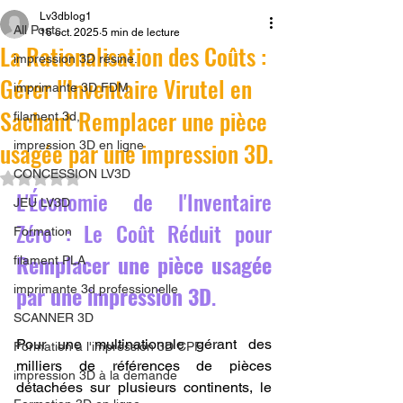
Lv3dblog1
All Posts
16 oct. 2025
5 min de lecture
La Rationalisation des Coûts :
impression 3D résine.
Gérer l'Inventaire Virutel en
imprimante 3D FDM
Sachant Remplacer une pièce
filament 3d,
usagée par une impression 3D.
impression 3D en ligne
CONCESSION LV3D
Noté NaN étoiles sur 5.
L'Économie de l'Inventaire 
JEU LV3D
Zéro : Le Coût Réduit pour 
Formation
Remplacer une pièce usagée 
filament PLA
par une impression 3D
.
imprimante 3d professionelle
SCANNER 3D
Pour une multinationale gérant des 
Formation à l'impression 3D CPF
milliers de références de pièces 
impression 3D à la demande
détachées sur plusieurs continents, le 