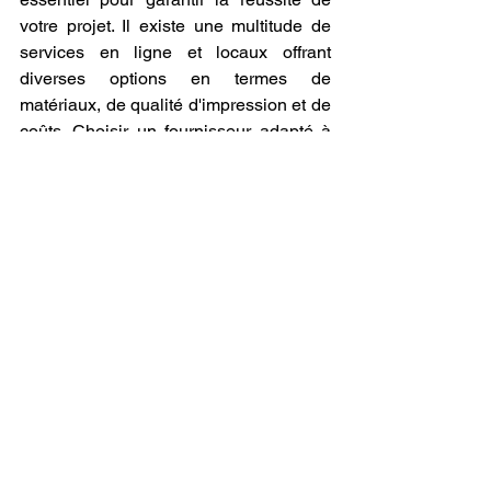
votre projet. Il existe une multitude de 
services en ligne et locaux offrant 
diverses options en termes de 
matériaux, de qualité d'impression et de 
coûts. Choisir un fournisseur adapté à 
vos exigences techniques, vos délais et 
votre budget vous permettra d’obtenir 
un produit final de qualité, répondant à 
toutes vos attentes.
Des Solutions Sur-Mesure 
pour Tous Vos Besoins.
Les services d'impression 3D sont 
désormais accessibles à tous. Que vous 
optiez pour des plateformes en ligne qui 
offrent une grande variété de matériaux 
et de finitions ou des entreprises locales 
spécialisées dans des impressions plus 