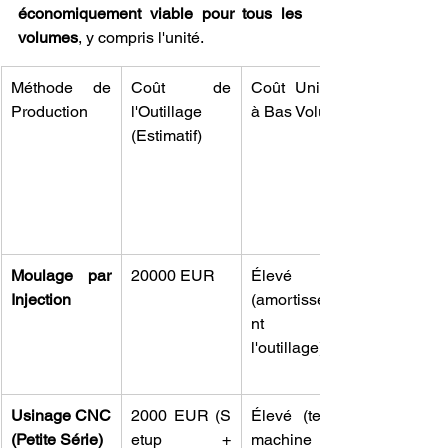
économiquement viable pour tous les 
volumes
, y compris l'unité.
Méthode de 
Coût de 
Coût Unitaire 
Production
l'Outillage 
à Bas Volume
(Estimatif)
Moulage par 
20000 EUR
Élevé 
Injection
(amortisseme
nt de 
l'outillage).
Usinage CNC 
2000 EUR (S
Élevé (temps 
(Petite Série)
etup + 
machine et 