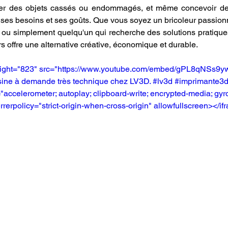
er des objets cassés ou endommagés, et même concevoir des
 ses besoins et ses goûts. Que vous soyez un bricoleur passion
 ou simplement quelqu'un qui recherche des solutions pratiques
rs offre une alternative créative, économique et durable.
eight="823" src="https://www.youtube.com/embed/gPL8qNSs9yw
ésine à demande très technique chez LV3D. #lv3d #imprimante3
accelerometer; autoplay; clipboard-write; encrypted-media; gyro
rrerpolicy="strict-origin-when-cross-origin" allowfullscreen></i