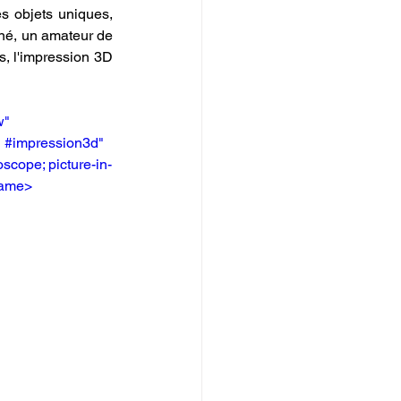
 objets uniques, 
né, un amateur de 
, l'impression 3D 
" 
d #impression3d" 
scope; picture-in-
frame>