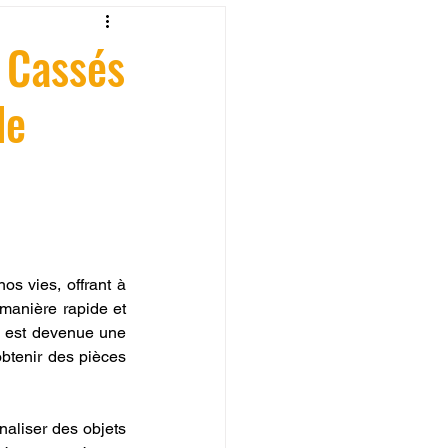
fessionelle
 Cassés
de
ormation 3D en ligne.
CREALITY
s vies, offrant à 
manière rapide et 
s est devenue une 
btenir des pièces 
aliser des objets 