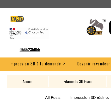
0545235055
Impression 3D à la demande
Devenir revendeur
Accueil
Filaments 3D Gsun
All Posts
impression 3D résine.