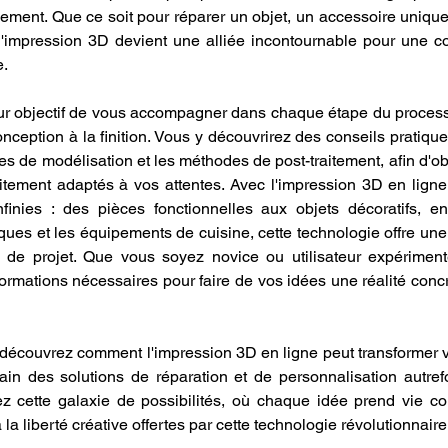
nement. Que ce soit pour réparer un objet, un accessoire unique
 l'impression 3D devient une alliée incontournable pour une 
e.
r objectif de vous accompagner dans chaque étape du processu
nception à la finition. Vous y découvrirez des conseils pratique
s de modélisation et les méthodes de post-traitement, afin d'obt
itement adaptés à vos attentes. Avec l'impression 3D en ligne p
infinies : des pièces fonctionnelles aux objets décoratifs, e
ues et les équipements de cuisine, cette technologie offre une s
e de projet. Que vous soyez novice ou utilisateur expériment
formations nécessaires pour faire de vos idées une réalité concr
découvrez comment l'impression 3D en ligne peut transformer vo
in des solutions de réparation et de personnalisation autref
ez cette galaxie de possibilités, où chaque idée prend vie c
 la liberté créative offertes par cette technologie révolutionnaire