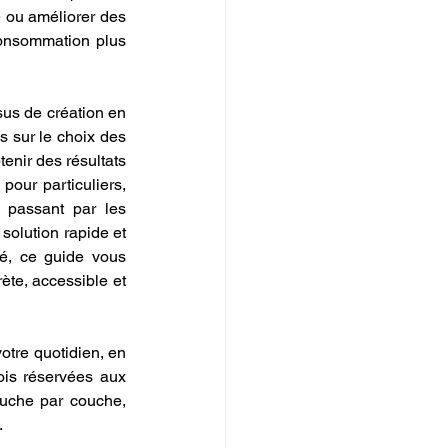
 ou améliorer des 
consommation plus 
s de création en 
s sur le choix des 
enir des résultats 
our particuliers, 
n passant par les 
olution rapide et 
é, ce guide vous 
ète, accessible et 
tre quotidien, en 
ois réservées aux 
ouche par couche, 
.