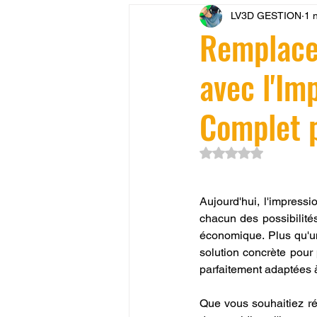
LV3D GESTION
1 
CONCESSION LV3D
JEU
Remplacer
avec l'Im
SCANNER 3D
Formation 
Complet p
SEO
filament 3D
Refa
Noté NaN étoiles su
Entretien imprimante 3D
p
Aujourd'hui, l'impressi
chacun des possibilités
économique. Plus qu'un
Bambu Lab X2D
fusion 36
solution concrète pour 
parfaitement adaptées 
Que vous souhaitiez ré