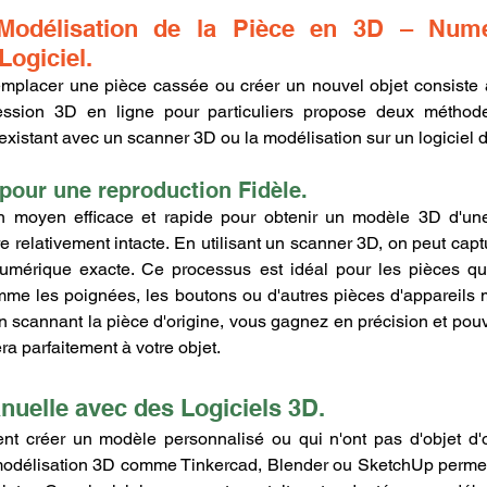
Modélisation de la Pièce en 3D – Numér
Logiciel.
emplacer une pièce cassée ou créer un nouvel objet consiste 
ssion 3D en ligne pour particuliers propose deux méthode
 existant avec un scanner 3D ou la modélisation sur un logiciel
pour une reproduction Fidèle.
n moyen efficace et rapide pour obtenir un modèle 3D d'une 
re relativement intacte. En utilisant un scanner 3D, on peut capt
numérique exacte. Ce processus est idéal pour les pièces qui
omme les poignées, les boutons ou d'autres pièces d'appareils
En scannant la pièce d'origine, vous gagnez en précision et pouv
ra parfaitement à votre objet.
nuelle avec des Logiciels 3D.
nt créer un modèle personnalisé ou qui n'ont pas d'objet d'o
 modélisation 3D comme Tinkercad, Blender ou SketchUp permet