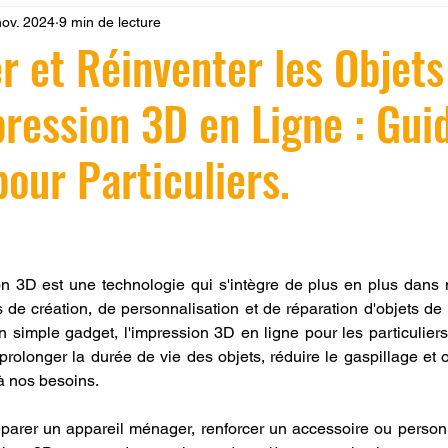
nov. 2024
9 min de lecture
 LV3D
Formation
filament PLA
imprimante 3d pro
 et Réinventer les Objets
pression 3D en Ligne : Gui
à l'impression 3D CPF
impression 3D à la demande
F
our Particuliers.
ire une piece en 3D
Filament PETG
Filament ABS
r 5.
ostraitement
SNAPMAKER
CRÉALITY SPARK X I7
on 3D est une technologie qui s'intègre de plus en plus dans no
 de création, de personnalisation et de réparation d'objets de 
 simple gadget, l'impression 3D en ligne pour les particulier
0
fusion 360
Formation CREALITY PRINT
prolonger la durée de vie des objets, réduire le gaspillage et o
à nos besoins. 
parer un appareil ménager, renforcer un accessoire ou personn