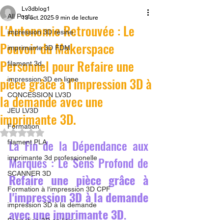
Lv3dblog1
All Posts
13 oct. 2025
9 min de lecture
L'Autonomie Retrouvée : Le
impression 3D résine.
Pouvoir du Makerspace
imprimante 3D FDM
Personnel pour Refaire une
filament 3d,
pièce grâce à l'impression 3D à
impression 3D en ligne
CONCESSION LV3D
la demande avec une
JEU LV3D
imprimante 3D.
Formation
Noté NaN étoiles sur 5.
La Fin de la Dépendance aux 
filament PLA
imprimante 3d professionelle
Marques : Le Sens Profond de 
SCANNER 3D
Refaire une pièce grâce à 
Formation à l'impression 3D CPF
l'impression 3D à la demande 
impression 3D à la demande
avec une imprimante 3D
.