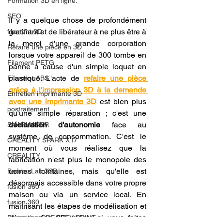
Formation 3D en ligne.
SEO
Il y a quelque chose de profondément 
gratifiant et de libérateur à ne plus être à 
filament 3D
la merci d'une grande corporation 
Refaire une piece en 3D
lorsque votre appareil de 300 tombe en 
Filament PETG
panne à cause d'un simple loquet en 
plastique. L'acte de 
refaire une pièce 
Filament ABS
grâce à l'impression 3D à la demande 
Entretien imprimante 3D
avec une imprimante 3D
 est bien plus 
postraitement
qu'une simple réparation ; c'est une 
déclaration d'autonomie
 face au 
SNAPMAKER
système de consommation. C'est le 
CRÉALITY SPARK X I7
moment où vous réalisez que la 
CREALITY
fabrication n'est plus le monopole des 
usines lointaines, mais qu'elle est 
Bambu Lab X2D
désormais accessible dans votre propre 
fusion 360
maison ou via un service local. En 
fusion 360
maîtrisant les étapes de modélisation et 