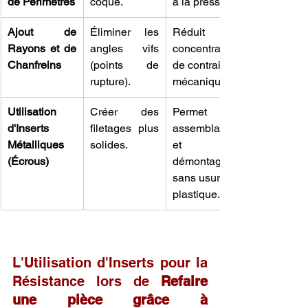
de Périmètres
coque.
à la pression.
Ajout de 
Éliminer les 
Réduit la 
Rayons et de 
angles vifs 
concentration 
Chanfreins
(points de 
de contraintes 
rupture).
mécaniques.
Utilisation 
Créer des 
Permet un 
d'Inserts 
filetages plus 
assemblage 
Métalliques 
solides.
et un 
(Écrous)
démontage 
sans usure du 
plastique.
L'Utilisation d'Inserts pour la 
Résistance lors de 
Refaire 
une pièce grâce à 