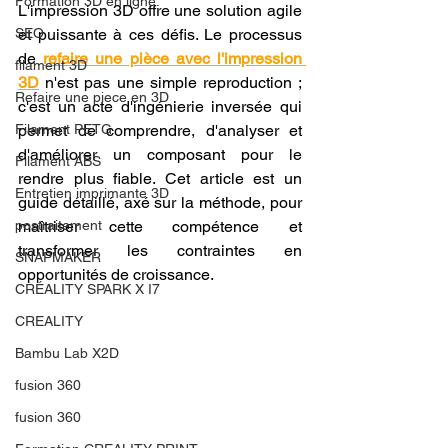
Formation 3D en ligne.
L'impression 3D offre une solution agile 
SEO
et puissante à ces défis. Le processus 
de 
refaire une pièce avec l'impression 
filament 3D
3D
 n'est pas une simple reproduction ; 
Refaire une piece en 3D
c'est un acte d'ingénierie inversée qui 
Filament PETG
permet de comprendre, d'analyser et 
d'améliorer un composant pour le 
Filament ABS
rendre plus fiable. Cet article est un 
Entretien imprimante 3D
guide détaillé, axé sur la méthode, pour 
postraitement
maîtriser cette compétence et 
transformer les contraintes en 
SNAPMAKER
opportunités de croissance.
CRÉALITY SPARK X I7
CREALITY
Bambu Lab X2D
fusion 360
fusion 360