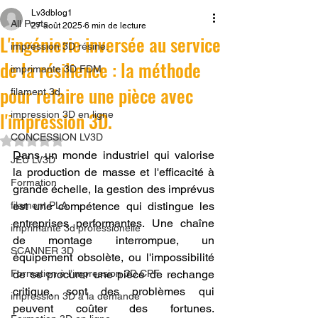
Lv3dblog1
All Posts
27 août 2025
6 min de lecture
L'ingénierie inversée au service
impression 3D résine.
de la résilience : la méthode
imprimante 3D FDM
pour refaire une pièce avec
filament 3d,
l'impression 3D.
impression 3D en ligne
CONCESSION LV3D
Noté NaN étoiles sur 5.
Dans un monde industriel qui valorise 
JEU LV3D
la production de masse et l'efficacité à 
Formation
grande échelle, la gestion des imprévus 
filament PLA
est une compétence qui distingue les 
entreprises performantes. Une chaîne 
imprimante 3d professionelle
de montage interrompue, un 
SCANNER 3D
équipement obsolète, ou l'impossibilité 
Formation à l'impression 3D CPF
de se procurer une pièce de rechange 
critique, sont des problèmes qui 
impression 3D à la demande
peuvent coûter des fortunes. 