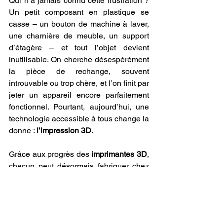
Qui n’a jamais connu cette frustration ? 
Un petit composant en plastique se 
casse – un bouton de machine à laver, 
une charnière de meuble, un support 
d’étagère – et tout l’objet devient 
inutilisable. On cherche désespérément 
la pièce de rechange, souvent 
introuvable ou trop chère, et l’on finit par 
jeter un appareil encore parfaitement 
fonctionnel. Pourtant, aujourd’hui, une 
technologie accessible à tous change la 
donne : 
l’impression 3D
.
Grâce aux progrès des 
imprimantes 3D
, 
chacun peut désormais fabriquer chez 
soi des pièces en plastique sur mesure, 
avec un 
filament 3D
 adapté et un peu 
de modélisation. Ce qui relevait 
autrefois de la science-fiction devient 