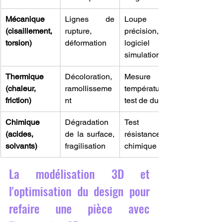
Mécanique 
Lignes de 
Loupe de 
(cisaillement, 
rupture, 
précision, 
torsion)
déformation
logiciel de 
simulation
Thermique 
Décoloration, 
Mesure de 
(chaleur, 
ramollisseme
température, 
friction)
nt
test de dureté
Chimique 
Dégradation 
Test de 
(acides, 
de la surface, 
résistance 
solvants)
fragilisation
chimique
La modélisation 3D et 
l'optimisation du design pour 
refaire une pièce avec 