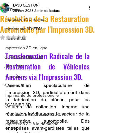
LV3D GESTION
All Posts
29 nov. 2023
2 min de lecture
Révolution de la Restauration
impression 3D résine.
Automobile par l'Impression 3D.
imprimante 3D FDM
Noté NaN étoiles sur 5.
filament 3d,
impression 3D en ligne
Transformation Radicale de la 
CONCESSION LV3D
Restauration de Véhicules 
JEU LV3D
Anciens via l'Impression 3D.
Formation
L'innovation spectaculaire de 
filament PLA
l'impression 3D, particulièrement dans 
imprimante 3d professionelle
la fabrication de pièces pour les 
SCANNER 3D
voitures de collection, incarne une 
révolution inédite dans le secteur de la 
Formation à l'impression 3D CPF
restauration automobile. Des 
impression 3D à la demande
entreprises avant-gardistes telles que 