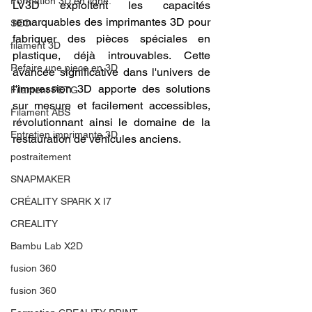
Formation 3D en ligne.
LV3D exploitent les capacités 
remarquables des imprimantes 3D pour 
SEO
fabriquer des pièces spéciales en 
filament 3D
plastique, déjà introuvables. Cette 
Refaire une piece en 3D
avancée significative dans l'univers de 
l'impression 3D apporte des solutions 
Filament PETG
sur mesure et facilement accessibles, 
Filament ABS
révolutionnant ainsi le domaine de la 
Entretien imprimante 3D
restauration de véhicules anciens.
postraitement
SNAPMAKER
CRÉALITY SPARK X I7
CREALITY
Bambu Lab X2D
fusion 360
fusion 360