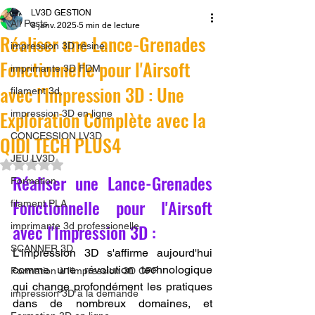
LV3D GESTION
All Posts
8 janv. 2025
5 min de lecture
Réaliser une Lance-Grenades
impression 3D résine.
Fonctionnelle pour l'Airsoft
imprimante 3D FDM
avec l'Impression 3D : Une
filament 3d,
Exploration Complète avec la
impression 3D en ligne
CONCESSION LV3D
QIDI TECH PLUS4
JEU LV3D
Noté NaN étoiles sur 5.
Réaliser une Lance-Grenades 
Formation
Fonctionnelle pour l'Airsoft 
filament PLA
avec l'Impression 3D : 
imprimante 3d professionelle
SCANNER 3D
L'impression 3D s'affirme aujourd'hui 
comme une révolution technologique 
Formation à l'impression 3D CPF
qui change profondément les pratiques 
impression 3D à la demande
dans de nombreux domaines, et 