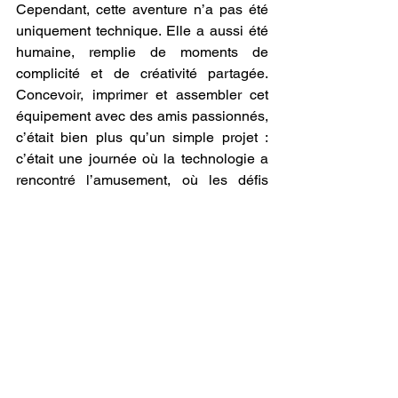
Cependant, cette aventure n’a pas été 
uniquement technique. Elle a aussi été 
humaine, remplie de moments de 
complicité et de créativité partagée. 
Concevoir, imprimer et assembler cet 
équipement avec des amis passionnés, 
c’était bien plus qu’un simple projet : 
c’était une journée où la technologie a 
rencontré l’amusement, où les défis 
sont devenus des opportunités, et où 
chaque moment était l’occasion de 
construire non seulement un objet, mais 
aussi des souvenirs durables.
IMPRESSION 3D : Créer un Lance-
Grenade Fonctionnel pour l'Airsoft avec 
l'Imprimante 3D QIDI TECH 
PLUS4
 représente bien plus qu’un 
projet réussi. C’est un symbole de ce 