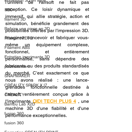
Formation 3D en ligne.
l'univers de l'airsoft ne fait pas 
exception. Ce loisir dynamique et 
SEO
immersif, qui allie stratégie, action et 
filament 3D
simulation, bénéficie grandement des 
Refaire une piece en 3D
possibilités offertes par l'impression 3D. 
Imaginez concevoir et fabriquer vous-
Filament PETG
même un équipement complexe, 
Filament ABS
fonctionnel, et entièrement 
Entretien imprimante 3D
personnalisé, sans dépendre des 
fabricants ou des produits standardisés 
postraitement
du marché. C'est exactement ce que 
SNAPMAKER
nous avons réalisé : une lance-
CRÉALITY SPARK X I7
grenades fonctionnelle destinée à 
l'airsoft, entièrement conçue grâce à 
CREALITY
l'imprimante 
QIDI TECH PLUS 4
 , une 
Bambu Lab X2D
machine 3D d'une fiabilité et d'une 
fusion 360
performance exceptionnelles.
fusion 360