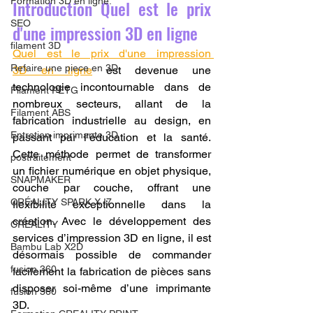
Formation 3D en ligne.
Introduction Quel est le prix 
SEO
d'une impression 3D en ligne
filament 3D
Quel est le prix d'une impression 
Refaire une piece en 3D
3D en ligne
 est devenue une 
technologie incontournable dans de 
Filament PETG
nombreux secteurs, allant de la 
Filament ABS
fabrication industrielle au design, en 
Entretien imprimante 3D
passant par l’éducation et la santé. 
Cette méthode permet de transformer 
postraitement
un fichier numérique en objet physique, 
SNAPMAKER
couche par couche, offrant une 
CRÉALITY SPARK X I7
flexibilité exceptionnelle dans la 
création. Avec le développement des 
CREALITY
services d’impression 3D en ligne, il est 
Bambu Lab X2D
désormais possible de commander 
fusion 360
facilement la fabrication de pièces sans 
disposer soi-même d’une imprimante 
fusion 360
3D.