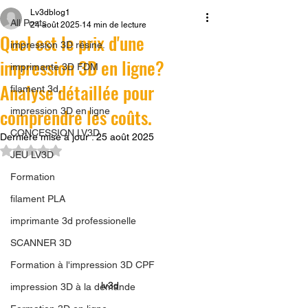
Lv3dblog1
All Posts
24 août 2025
14 min de lecture
Quel est le prix d'une
impression 3D résine.
impression 3D en ligne?
imprimante 3D FDM
Analyse détaillée pour
filament 3d,
comprendre les coûts.
impression 3D en ligne
CONCESSION LV3D
Dernière mise à jour :
25 août 2025
Noté NaN étoiles sur 5.
JEU LV3D
Formation
filament PLA
imprimante 3d professionelle
SCANNER 3D
Formation à l'impression 3D CPF
lv3d
impression 3D à la demande