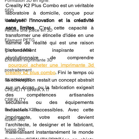
Formation 3D en ligne.
Creality K2 Plus Combo est un véritable 
SEO
laboratoire à domicile, conçue pour 
catalyser l'innovation et la créativité 
filament 3D
sans limites
. C'est cette capacité à 
Refaire une piece en 3D
transformer une étincelle d'idée en une 
Filament PETG
flamme de réalité qui est une raison 
profondément inspirante et 
Filament ABS
révolutionnaire de comprendre 
Entretien imprimante 3D
pourquoi acheter une imprimante 3d 
postraitement
créality k2 plus combo
. Fini le temps où 
la conception restait un concept abstrait 
SNAPMAKER
sur un écran, ou la fabrication exigeait 
CRÉALITY SPARK X I7
des compétences artisanales 
CREALITY
séculaires ou des équipements 
industriels inaccessibles. Avec cette 
Bambu Lab X2D
imprimante, votre esprit devient 
fusion 360
l'architecte, le designer et le fabricant, 
fusion 360
matérialisant instantanément le monde 