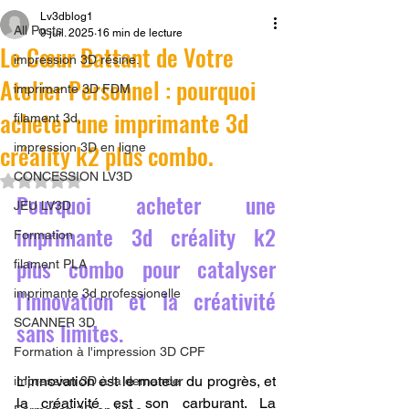
Lv3dblog1
All Posts
9 juil. 2025
16 min de lecture
Le Cœur Battant de Votre
impression 3D résine.
Atelier Personnel : pourquoi
imprimante 3D FDM
acheter une imprimante 3d
filament 3d,
créality k2 plus combo.
impression 3D en ligne
CONCESSION LV3D
Noté NaN étoiles sur 5.
Pourquoi acheter une 
JEU LV3D
imprimante 3d créality k2 
Formation
plus combo pour catalyser 
filament PLA
l'innovation et la créativité 
imprimante 3d professionelle
SCANNER 3D
sans limites.
Formation à l'impression 3D CPF
L'innovation est le moteur du progrès, et 
impression 3D à la demande
la créativité est son carburant. La 