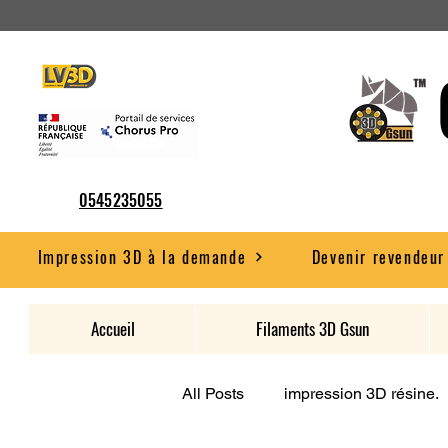
0545235055
Impression 3D à la demande
Devenir revendeur
Accueil
Filaments 3D Gsun
All Posts
impression 3D résine.