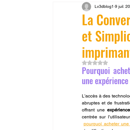
Lv3dblog1
9 juil. 2
CONCESSION LV3D
JEU
La Conver
et Simpli
SCANNER 3D
Formation 
imprimant
SEO
filament 3D
Refa
Noté NaN étoiles su
Pourquoi achet
Entretien imprimante 3D
p
une expérience 
L'accès à des technolo
Bambu Lab X2D
fusion 36
abruptes et de frustra
offrant une 
expérience
centrée sur l'utilisat
pourquoi acheter une