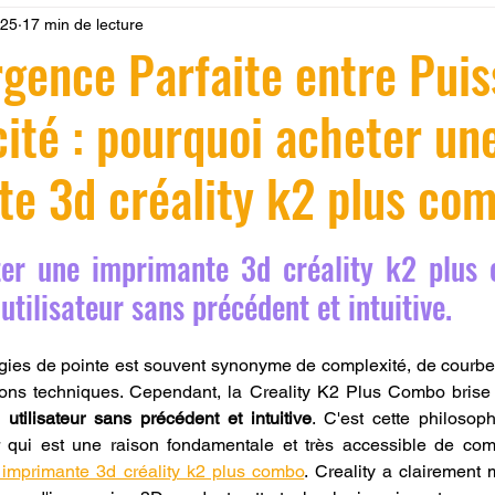
025
17 min de lecture
 LV3D
Formation
filament PLA
imprimante 3d pro
gence Parfaite entre Pui
cité : pourquoi acheter un
à l'impression 3D CPF
impression 3D à la demande
F
e 3d créality k2 plus com
ire une piece en 3D
Filament PETG
Filament ABS
r 5.
er une imprimante 3d créality k2 plus 
ostraitement
SNAPMAKER
CRÉALITY SPARK X I7
utilisateur sans précédent et intuitive.
gies de pointe est souvent synonyme de complexité, de courbe
0
fusion 360
Formation CREALITY PRINT
tions techniques. Cependant, la Creality K2 Plus Combo brise
 utilisateur sans précédent et intuitive
. C'est cette philosop
eur qui est une raison fondamentale et très accessible de co
 imprimante 3d créality k2 plus combo
. Creality a clairement m