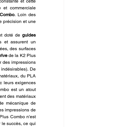
onstante et cette 
e et commerciale 
s Combo
. Loin des 
 précision et une 
t doté de 
guides 
 et assurent un 
ées, des surfaces 
rive
 de la K2 Plus 
r des impressions 
indésirables). De 
atériaux, du PLA 
 leurs exigences 
bo est un atout 
ent des matériaux 
 de mécanique de 
es impressions de 
 Plus Combo n'est 
le succès, ce qui 