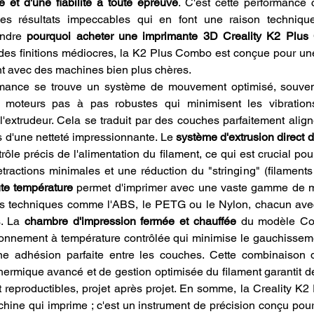
e et d'une fiabilité à toute épreuve
. C'est cette performance c
es résultats impeccables qui en font une raison techniqu
ndre 
pourquoi acheter une imprimante 3D Creality K2 Plu
des finitions médiocres, la K2 Plus Combo est conçue pour une
sent avec des machines bien plus chères.
mance se trouve un système de mouvement optimisé, souven
 moteurs pas à pas robustes qui minimisent les vibrations
'extrudeur. Cela se traduit par des couches parfaitement align
ns d'une netteté impressionnante. Le 
système d'extrusion direct d
ôle précis de l'alimentation du filament, ce qui est crucial pou
ractions minimales et une réduction du "stringing" (filaments 
te température
 permet d'imprimer avec une vaste gamme de m
s techniques comme l'ABS, le PETG ou le Nylon, chacun avec
. La 
chambre d'impression fermée et chauffée
 du modèle Com
ironnement à température contrôlée qui minimise le gauchissem
ne adhésion parfaite entre les couches. Cette combinaison
thermique avancé et de gestion optimisée du filament garantit d
et reproductibles, projet après projet. En somme, la Creality K2
ine qui imprime ; c'est un instrument de précision conçu pour 