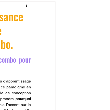
fessionelle
ssance
e
ormation 3D en ligne.
bo.
combo pour 
CREALITY
s d'apprentissage 
 ce paradigme en 
hie de conception 
mprendre 
pourquoi 
is l'accent sur la 