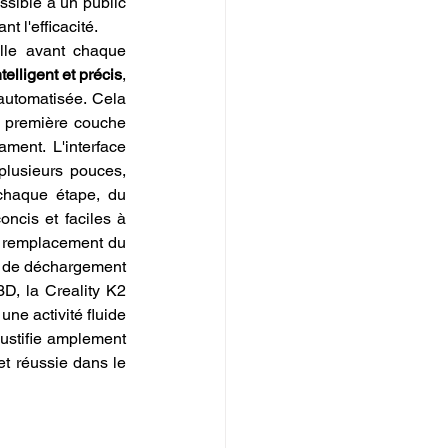
sible à un public 
 l'efficacité.
le avant chaque 
telligent et précis
, 
automatisée. Cela 
 première couche 
ment. L'interface 
plusieurs pouces, 
 chaque étape, du 
cis et faciles à 
 remplacement du 
t de déchargement 
D, la Creality K2 
ne activité fluide 
et agréable. C'est pourquoi cette attention aux détails pour une simplicité d'utilisation justifie amplement 
et réussie dans le 