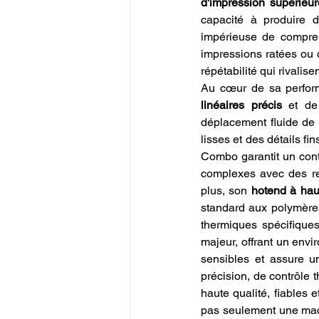
d'impression supérieur
capacité à produire d
impérieuse de compre
impressions ratées ou 
répétabilité qui rivali
Au cœur de sa perfor
linéaires précis
 et de
déplacement fluide de l
lisses et des détails fi
Combo garantit un contr
complexes avec des ret
plus, son 
hotend à hau
standard aux polymère
thermiques spécifiques
majeur, offrant un env
sensibles et assure u
précision, de contrôle 
haute qualité, fiables 
pas seulement une mach