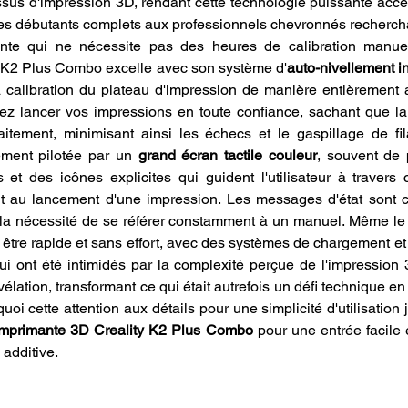
ssus d'impression 3D, rendant cette technologie puissante acces
s débutants complets aux professionnels chevronnés recherchant
nte qui ne nécessite pas des heures de calibration manuel
y K2 Plus Combo excelle avec son système d'
auto-nivellement in
 calibration du plateau d'impression de manière entièrement 
ez lancer vos impressions en toute confiance, sachant que la
aitement, minimisant ainsi les échecs et le gaspillage de fila
lement pilotée par un 
grand écran tactile couleur
, souvent de 
et des icônes explicites qui guident l'utilisateur à travers
 au lancement d'une impression. Les messages d'état sont con
 la nécessité de se référer constamment à un manuel. Même le
 être rapide et sans effort, avec des systèmes de chargement e
i ont été intimidés par la complexité perçue de l'impression 3
ation, transformant ce qui était autrefois un défi technique en u
imprimante 3D Creality K2 Plus Combo
 pour une entrée facile 
 additive.