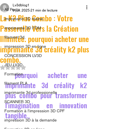
Lv3dblog1
All Posts
9 juil. 2025
21 min de lecture
La K2 Plus Combo : Votre
impression 3D résine.
Passerelle Vers la Création
imprimante 3D FDM
Illimitée. pourquoi acheter une
filament 3d,
imprimante 3d créality k2 plus
impression 3D en ligne
CONCESSION LV3D
combo.
JEU LV3D
Noté NaN étoiles sur 5.
 pourquoi acheter une 
Formation
imprimante 3d créality k2 
filament PLA
plus combo pour transformer 
imprimante 3d professionelle
SCANNER 3D
l'imagination en innovation 
Formation à l'impression 3D CPF
tangible..
impression 3D à la demande