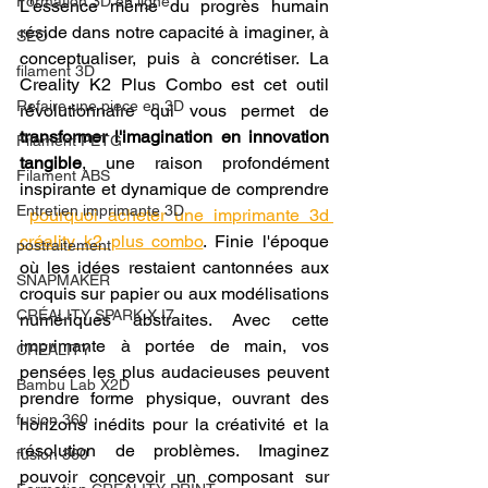
Formation 3D en ligne.
L'essence même du progrès humain 
réside dans notre capacité à imaginer, à 
SEO
conceptualiser, puis à concrétiser. La 
filament 3D
Creality K2 Plus Combo est cet outil 
Refaire une piece en 3D
révolutionnaire qui vous permet de 
transformer l'imagination en innovation 
Filament PETG
tangible
, une raison profondément 
Filament ABS
inspirante et dynamique de comprendre 
Entretien imprimante 3D
pourquoi acheter une imprimante 3d 
créality k2 plus combo
. Finie l'époque 
postraitement
où les idées restaient cantonnées aux 
SNAPMAKER
croquis sur papier ou aux modélisations 
CRÉALITY SPARK X I7
numériques abstraites. Avec cette 
imprimante à portée de main, vos 
CREALITY
pensées les plus audacieuses peuvent 
Bambu Lab X2D
prendre forme physique, ouvrant des 
fusion 360
horizons inédits pour la créativité et la 
résolution de problèmes. Imaginez 
fusion 360
pouvoir concevoir un composant sur 