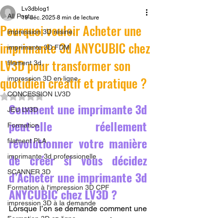
Lv3dblog1
All Posts
19 déc. 2025
8 min de lecture
Pourquoi vouloir Acheter une
impression 3D résine.
imprimante 3d ANYCUBIC chez
imprimante 3D FDM
LV3D pour transformer son
filament 3d,
quotidien créatif et pratique ?
impression 3D en ligne
CONCESSION LV3D
Noté NaN étoiles sur 5.
Comment une imprimante 3d 
JEU LV3D
peut-elle réellement 
Formation
révolutionner votre manière 
filament PLA
de créer si vous décidez 
imprimante 3d professionelle
SCANNER 3D
d’Acheter une imprimante 3d 
Formation à l'impression 3D CPF
ANYCUBIC chez LV3D ?
impression 3D à la demande
Lorsque l’on se demande comment une 