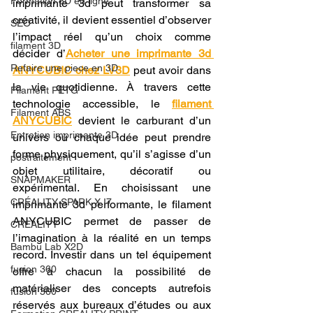
Formation 3D en ligne.
imprimante 3d peut transformer sa 
créativité, il devient essentiel d’observer 
SEO
l’impact réel qu’un choix comme 
filament 3D
décider d’
Acheter une imprimante 3d 
Refaire une piece en 3D
ANYCUBIC chez LV3D
 peut avoir dans 
la vie quotidienne. À travers cette 
Filament PETG
technologie accessible, le 
filament 
Filament ABS
ANYCUBIC
 devient le carburant d’un 
Entretien imprimante 3D
univers où chaque idée peut prendre 
forme physiquement, qu’il s’agisse d’un 
postraitement
objet utilitaire, décoratif ou 
SNAPMAKER
expérimental. En choisissant une 
CRÉALITY SPARK X I7
imprimante 3d performante, le filament 
ANYCUBIC permet de passer de 
CREALITY
l’imagination à la réalité en un temps 
Bambu Lab X2D
record. Investir dans un tel équipement 
fusion 360
offre à chacun la possibilité de 
matérialiser des concepts autrefois 
fusion 360
réservés aux bureaux d’études ou aux 