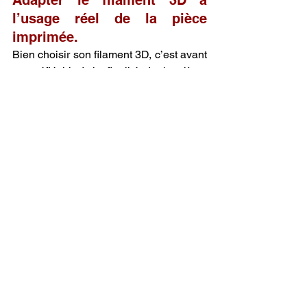
Adapter le filament 3D à 
l’usage réel de la pièce 
imprimée.
Bien choisir son filament 3D, c’est avant 
tout réfléchir à la finalité de la pièce. 
Une pièce décorative, un prototype 
fonctionnel, un composant mécanique 
ou une pièce exposée à la chaleur, à 
l’humidité ou aux efforts ne 
nécessiteront jamais le même matériau. 
Ce guide comparatif ultime du filament 
3D a été conçu pour accompagner cette 
réflexion stratégique et permettre à 
chaque utilisateur de sélectionner un 
filament 3D parfaitement adapté à ses 
besoins réels en impression 3D.
La qualité du filament 3D, un 
facteur déterminant pour des 