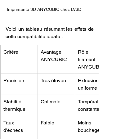
 Imprimante 3D ANYCUBIC chez LV3D
Voici un tableau résumant les effets de 
cette compatibilité idéale :
Critère
Avantage 
Rôle du 
ANYCUBIC
filament 
ANYCUBIC
Précision
Très élevée
Extrusion 
uniforme
Stabilité 
Optimale
Températures 
thermique
constantes
Taux 
Faible
Moins de 
d'échecs
bouchages