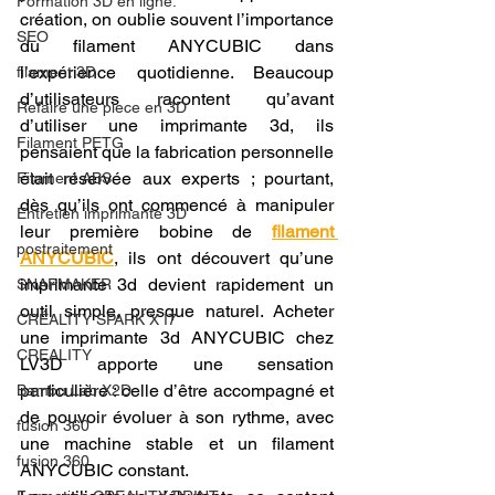
Formation 3D en ligne.
création, on oublie souvent l’importance 
SEO
du filament ANYCUBIC dans 
l’expérience quotidienne. Beaucoup 
filament 3D
d’utilisateurs racontent qu’avant 
Refaire une piece en 3D
d’utiliser une imprimante 3d, ils 
Filament PETG
pensaient que la fabrication personnelle 
était réservée aux experts ; pourtant, 
Filament ABS
dès qu’ils ont commencé à manipuler 
Entretien imprimante 3D
leur première bobine de 
filament 
postraitement
ANYCUBIC
, ils ont découvert qu’une 
imprimante 3d devient rapidement un 
SNAPMAKER
outil simple, presque naturel. Acheter 
CRÉALITY SPARK X I7
une imprimante 3d ANYCUBIC chez 
CREALITY
LV3D apporte une sensation 
particulière : celle d’être accompagné et 
Bambu Lab X2D
de pouvoir évoluer à son rythme, avec 
fusion 360
une machine stable et un filament 
fusion 360
ANYCUBIC constant.