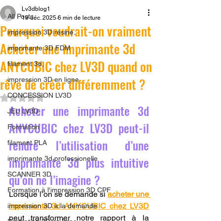
Lv3dblog1
All Posts
19 déc. 2025
6 min de lecture
Pourquoi voudrait-on vraiment
impression 3D résine.
Acheter une imprimante 3d
imprimante 3D FDM
ANYCUBIC chez LV3D quand on
filament 3d,
rêve de créer différemment ?
impression 3D en ligne
CONCESSION LV3D
Noté NaN étoiles sur 5.
Acheter une imprimante 3d 
JEU LV3D
ANYCUBIC chez LV3D peut-il 
Formation
rendre l’utilisation d’une 
filament PLA
imprimante 3d plus intuitive 
imprimante 3d professionelle
SCANNER 3D
qu’on ne l’imagine ?
Formation à l'impression 3D CPF
Lorsque l’on se demande si 
acheter une 
imprimante 3d ANYCUBIC chez LV3D
impression 3D à la demande
peut transformer notre rapport à la 