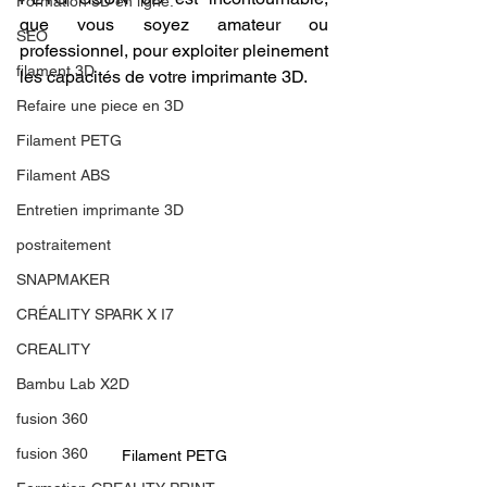
Formation 3D en ligne.
que vous soyez amateur ou 
SEO
professionnel, pour exploiter pleinement 
filament 3D
les capacités de votre imprimante 3D.
Refaire une piece en 3D
Filament PETG
Filament ABS
Entretien imprimante 3D
postraitement
SNAPMAKER
CRÉALITY SPARK X I7
CREALITY
Bambu Lab X2D
fusion 360
fusion 360
Filament PETG