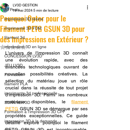
LV3D GESTION
All Posts
19 mai 2024
5 min de lecture
Pourquoi Opter pour le
impression 3D résine.
Filament PETG GSUN 3D pour
imprimante 3D FDM
des Impressions en Extérieur ?
filament 3d,
Noté NaN étoiles sur 5.
impression 3D en ligne
L'univers de l'impression 3D connaît 
CONCESSION LV3D
une évolution rapide, avec des 
JEU LV3D
avancées technologiques ouvrant de 
nouvelles possibilités créatives. La 
Formation
sélection du matériau joue un rôle 
filament PLA
crucial dans la réussite de tout projet 
imprimante 3d professionelle
d'impression 3D. Parmi les nombreux 
matériaux disponibles, le 
filament 
SCANNER 3D
PETG
 GSUN 3D se démarque par ses 
Formation à l'impression 3D CPF
propriétés exceptionnelles. Ce guide 
impression 3D à la demande
détaillé explore pourquoi le filament 
PETG GSUN 3D est incontournable, 