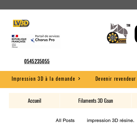
0545235055
Impression 3D à la demande
Devenir revendeur
Accueil
Filaments 3D Gsun
All Posts
impression 3D résine.