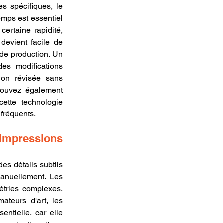
 spécifiques, le 
mps est essentiel 
ertaine rapidité, 
evient facile de 
de production. Un 
es modifications 
ion révisée sans 
pouvez également 
tte technologie 
 fréquents.
 Impressions 
s détails subtils 
nuellement. Les 
tries complexes, 
teurs d'art, les 
ntielle, car elle 