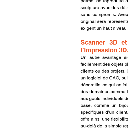
permet de reproduire d
sculpture avec des déta
sans compromis. Avec 
original sera représent
exigent un haut niveau 
Scanner 3D et 
l’Impression 3D
Un autre avantage sign
facilement des objets 
clients ou des projets
un logiciel de CAO, pui
décoratifs, ce qui en fa
des domaines comme la b
aux goûts individuels d
base, comme un bijou 
spécifiques d’un clien
offre ainsi une flexibil
au-delà de la simple re