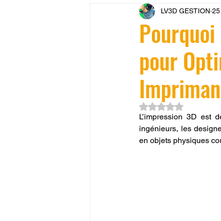
LV3D GESTION
25
CONCESSION LV3D
JEU
Pourquoi 
pour Opti
SCANNER 3D
Formation 
Impriman
SEO
filament 3D
Refa
Noté NaN étoiles su
L’impression 3D est d
ingénieurs, les design
Entretien imprimante 3D
p
en objets physiques co
Bambu Lab X2D
fusion 36