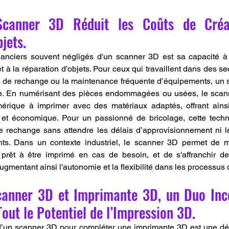
canner 3D Réduit les Coûts de Créat
jets.
anciers souvent négligés d'un scanner 3D est sa capacité à r
t à la réparation d'objets. Pour ceux qui travaillent dans des se
s de rechange ou la maintenance fréquente d’équipements, un 
le. En numérisant des pièces endommagées ou usées, le scan
érique à imprimer avec des matériaux adaptés, offrant ainsi
et économique. Pour un passionné de bricolage, cette techn
e rechange sans attendre les délais d’approvisionnement ni l
nts. Dans un contexte industriel, le scanner 3D permet de ma
prêt à être imprimé en cas de besoin, et de s'affranchir des
gmentant ainsi l'autonomie et la flexibilité dans les processus d
canner 3D et Imprimante 3D, un Duo Inco
Tout le Potentiel de l’Impression 3D.
 d’un scanner 3D pour compléter une imprimante 3D est une déc