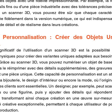
es objets avec une fidélité impressionnante. Par exemple, la r
ils fins ou d'une pièce industrielle avec des tolérances précise
un scanner 3D, vous pouvez être sûr que chaque caractéris
ée fidèlement dans la version numérique, ce qui est indispensa
de détail et de réalisme dans leurs créations.
Personnalisation : Créer des Objets Un
.
ificatif de l'utilisation d'un scanner 3D est la possibilité
physiques pour créer des variantes uniques adaptées aux besoin
. Grâce au scanner 3D, vous pouvez numériser un objet de base,
s le réimprimer avec des détails supplémentaires, des gravures
it une pièce unique. Cette capacité de personnalisation est un a
ijouterie, le design d’intérieur ou encore la mode, où l’origina
es clients sont essentielles. Un designer, par exemple, peut sca
ou une figurine, puis y ajouter des détails qui répondent
t, transformant ainsi chaque création en une œuvre sur-mesur
ité créative exceptionnelle, permettant à chaque utilisateur de p
production.