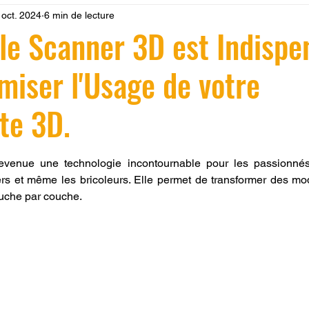
 oct. 2024
6 min de lecture
 LV3D
Formation
filament PLA
imprimante 3d pro
le Scanner 3D est Indispe
miser l'Usage de votre
à l'impression 3D CPF
impression 3D à la demande
F
te 3D.
ire une piece en 3D
Filament PETG
Filament ABS
r 5.
evenue une technologie incontournable pour les passionnés 
ers et même les bricoleurs. Elle permet de transformer des m
ostraitement
SNAPMAKER
CRÉALITY SPARK X I7
uche par couche. 
0
fusion 360
Formation CREALITY PRINT