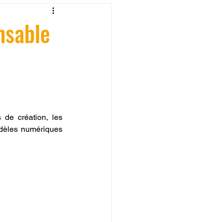
fessionelle
nsable
ormation 3D en ligne.
de création, les 
odèles numériques 
CREALITY