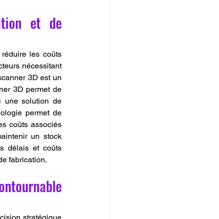
ion et de 
éduire les coûts 
cteurs nécessitant 
scanner 3D est un 
ner 3D permet de 
 une solution de 
ologie permet de 
es coûts associés 
intenir un stock 
 délais et coûts 
e fabrication.
ntournable 
ision stratégique 