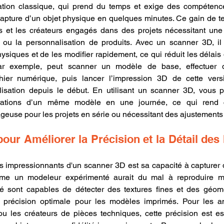
tion classique, qui prend du temps et exige des compétences
capture d’un objet physique en quelques minutes. Ce gain de te
s et les créateurs engagés dans des projets nécessitant une c
ou la personnalisation de produits. Avec un scanner 3D, il d
ysiques et de les modifier rapidement, ce qui réduit les délais 
par exemple, peut scanner un modèle de base, effectuer d
chier numérique, puis lancer l’impression 3D de cette vers
sation depuis le début. En utilisant un scanner 3D, vous 
térations d’un même modèle en une journée, ce qui rend ce
geuse pour les projets en série ou nécessitant des ajustements
our Améliorer la Précision et la Détail des
 impressionnants d'un scanner 3D est sa capacité à capturer de
e un modeleur expérimenté aurait du mal à reproduire ma
é sont capables de détecter des textures fines et des géomé
e précision optimale pour les modèles imprimés. Pour les ama
ou les créateurs de pièces techniques, cette précision est esse