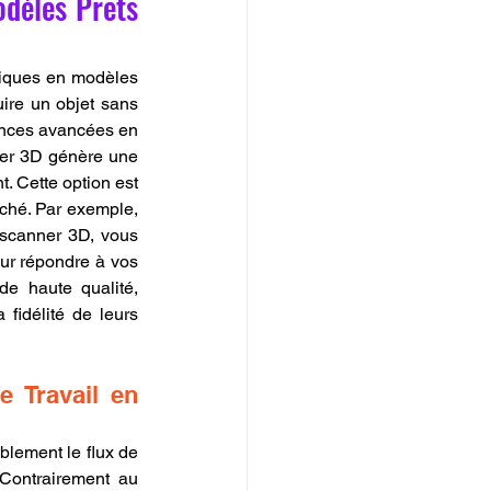
dèles Prêts 
siques en modèles 
ire un objet sans 
ences avancées en 
ner 3D génère une 
. Cette option est 
rché. Par exemple, 
scanner 3D, vous 
our répondre à vos 
e haute qualité, 
idélité de leurs 
 Travail en 
lement le flux de 
 Contrairement au 