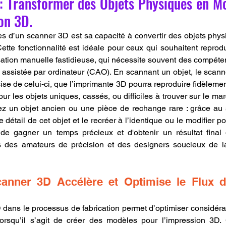
: Transformer des Objets Physiques en Mo
on 3D.
es d’un scanner 3D est sa capacité à convertir des objets phy
ette fonctionnalité est idéale pour ceux qui souhaitent reprodu
ation manuelle fastidieuse, qui nécessite souvent des compét
n assistée par ordinateur (CAO). En scannant un objet, le scan
se de celui-ci, que l’imprimante 3D pourra reproduire fidèlement
our les objets uniques, cassés, ou difficiles à trouver sur le ma
z un objet ancien ou une pièce de rechange rare : grâce au 
détail de cet objet et le recréer à l’identique ou le modifier p
de gagner un temps précieux et d'obtenir un résultat final d
 des amateurs de précision et des designers soucieux de la f
nner 3D Accélère et Optimise le Flux de
 dans le processus de fabrication permet d’optimiser considérab
r lorsqu’il s’agit de créer des modèles pour l’impression 3D.