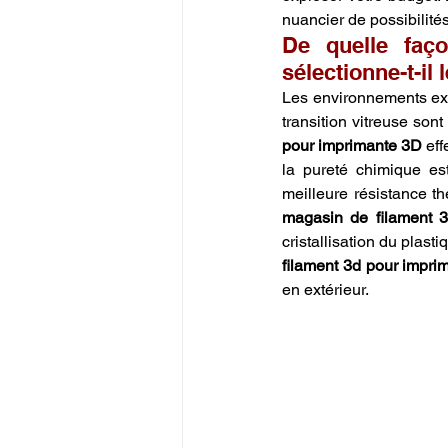
nuancier de possibilités
De quelle faç
sélectionne-t-il
Les environnements ex
transition vitreuse so
pour imprimante 3D
 ef
la pureté chimique est
magasin de filament 
cristallisation du plas
filament 3d pour impri
en extérieur.