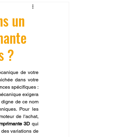
fessionelle
ns un
mante
ormation 3D en ligne.
s ?
canique de votre 
machine, mais sur la symbiose parfaite entre l'extrudeur et la matière première dénichée dans votre 
CREALITY
nces spécifiques : 
mécanique exigera 
 digne de ce nom 
iques. Pour les 
moteur de l'achat, 
imprimante 3D
 qui 
 des variations de 