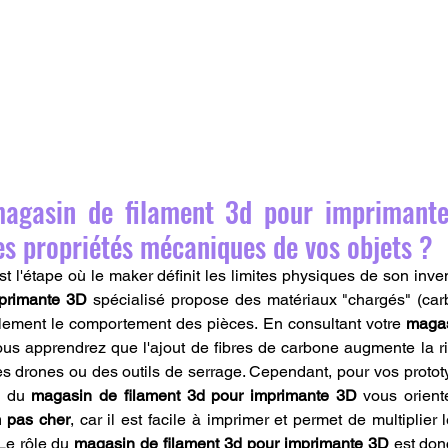
gasin de filament 3d pour imprimante 
les propriétés mécaniques de vos objets ?
t l'étape où le maker définit les limites physiques de son inve
mprimante 3D
 spécialisé propose des matériaux "chargés" (carb
alement le comportement des pièces. En consultant votre 
magas
ous apprendrez que l'ajout de fibres de carbone augmente la rigi
es drones ou des outils de serrage. Cependant, pour vos prototy
l du 
magasin de filament 3d pour imprimante 3D
 pas cher
, car il est facile à imprimer et permet de multiplier l
Le rôle du 
magasin de filament 3d pour imprimante 3D
 est don