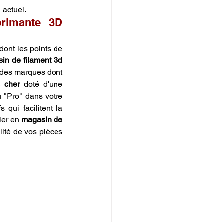
 actuel.
rimante 3D 
nt les points de 
in de filament 3d 
 des marques dont 
 cher
 doté d'une 
meilleure résistance thermique, certains fabricants proposent des versions "PLA+" ou "Pro" dans votre 
 qui facilitent la 
ler en 
magasin de 
lité de vos pièces 