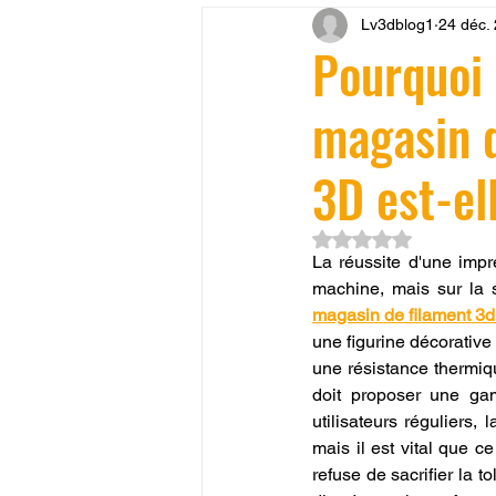
Lv3dblog1
24 déc.
CONCESSION LV3D
JEU
Pourquoi 
magasin 
SCANNER 3D
Formation 
3D est-el
SEO
filament 3D
Refa
Noté NaN étoiles su
La réussite d'une imp
Entretien imprimante 3D
p
magasin de filament 3d
une figurine décorativ
une résistance thermiq
Bambu Lab X2D
fusion 36
doit proposer une ga
utilisateurs réguliers, 
mais il est vital que ce 
refuse de sacrifier la t