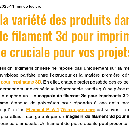
 2025
11 min de lecture
 LV3D
Formation
filament PLA
imprimante 3d pro
la variété des produits da
de filament 3d pour impri
à l'impression 3D CPF
impression 3D à la demande
F
le cruciale pour vos projet
ire une piece en 3D
Filament PETG
Filament ABS
r 5.
ression tridimensionnelle ne repose pas uniquement sur la mé
ostraitement
SNAPMAKER
CRÉALITY SPARK X I7
 pour imprimante 3D
. En effet, chaque projet possède des exige
e demandera une esthétique irréprochable, tandis qu'une pièce 
ue supérieure. Un 
magasin de filament 3d pour imprimante 3D
0
fusion 360
Formation CREALITY PRINT
mme étendue de polymères pour répondre à ces défis techn
la quête d'un 
Filament PLA 1,75 mm pas cher
 est souvent le 
prix attractif soit garanti par un 
magasin de filament 3d pour 
olérance diamétrale. Un filament de piètre qualité peut présenter