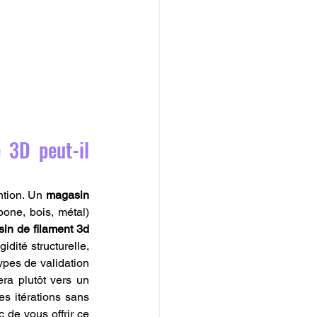
3D peut-il 
ntion. Un 
magasin 
one, bois, métal) 
in de filament 3d 
dité structurelle, 
pes de validation 
 vous orientera plutôt vers un 
es itérations sans 
c de vous offrir ce 