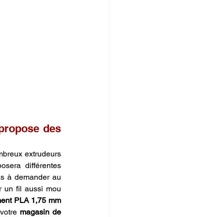
propose des 
breux extrudeurs 
sera différentes 
duretés Shore pour s'adapter à la souplesse souhaitée. Avant d'acheter, n'hésitez pas à demander au 
 un fil aussi mou 
ment PLA 1,75 mm 
votre 
magasin de 