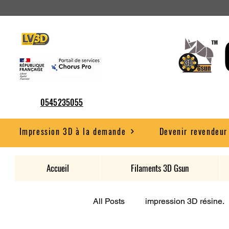
0545235055
Impression 3D à la demande
Devenir revendeur
Accueil
Filaments 3D Gsun
All Posts
impression 3D résine.