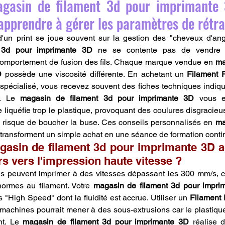
gasin de filament 3d pour imprimante 3D
 apprendre à gérer les paramètres de rétra
 3d pour imprimante 3D
 ne se contente pas de vendre ;
comportement de fusion des fils. Chaque marque vendue en 
ma
D
 possède une viscosité différente. En achetant un 
Filament 
pécialisé, vous recevez souvent des fiches techniques indiqu
s. Le 
magasin de filament 3d pour imprimante 3D
 vous e
 liquéfie trop le plastique, provoquant des coulures disgracieus
 risque de boucher la buse. Ces conseils personnalisés en 
ma
 transforment un simple achat en une séance de formation conti
asin de filament 3d pour imprimante 3D 
eurs vers l'impression haute vitesse ?
s peuvent imprimer à des vitesses dépassant les 300 mm/s, c
normes au filament. Votre 
magasin de filament 3d pour impri
High Speed" dont la fluidité est accrue. Utiliser un 
Filament
 machines pourrait mener à des sous-extrusions car le plastique
t. Le 
magasin de filament 3d pour imprimante 3D
 réalise d