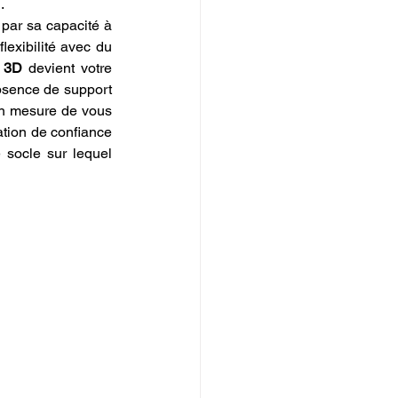
.
par sa capacité à 
exibilité avec du 
e 3D
 devient votre 
absence de support 
en mesure de vous 
ation de confiance 
e socle sur lequel 