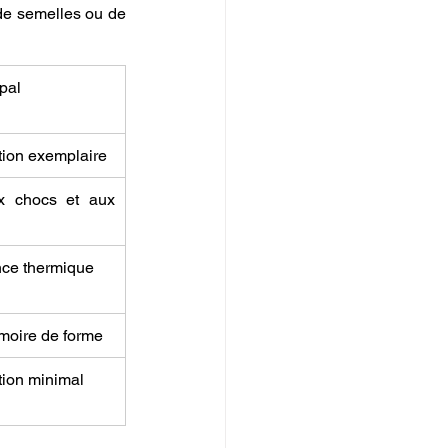
de semelles ou de 
pal
sation exemplaire
x chocs et aux 
nce thermique
émoire de forme
tion minimal