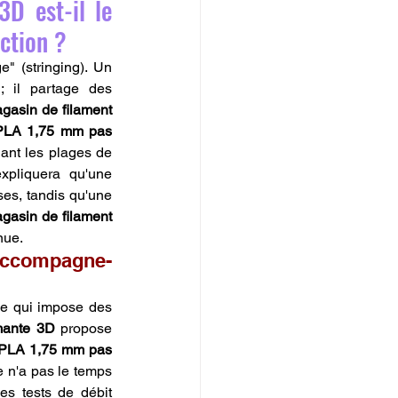
 est-il le 
ction ?
La qualité esthétique d'un print se joue souvent sur la gestion des "cheveux d'ange" (stringing). Un 
 il partage des 
gasin de filament 
PLA 1,75 mm pas 
ant les plages de 
xpliquera qu'une 
es, tandis qu'une 
gasin de filament 
nue.
accompagne-
e qui impose des 
mante 3D
 propose 
 PLA 1,75 mm pas 
 n'a pas le temps 
es tests de débit 