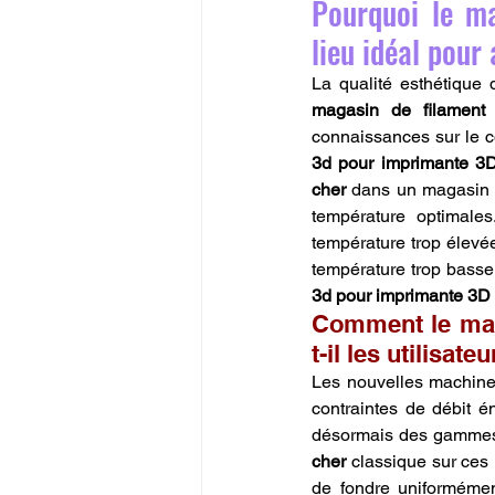
Pourquoi le ma
lieu idéal pour
magasin de filament
connaissances sur le 
3d pour imprimante 3
cher
 dans un magasin s
température optimale
température trop élevée
température trop basse
3d pour imprimante 3D
Comment le mag
t-il les utilisat
Les nouvelles machine
contraintes de débit é
désormais des gammes "
cher
 classique sur ces
de fondre uniformémen