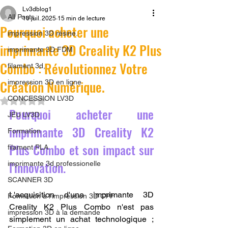
Lv3dblog1
All Posts
10 juil. 2025
15 min de lecture
Pourquoi acheter une
impression 3D résine.
imprimante 3D Creality K2 Plus
imprimante 3D FDM
Combo : Révolutionnez Votre
filament 3d,
Création Numérique.
impression 3D en ligne
CONCESSION LV3D
Noté NaN étoiles sur 5.
Pourquoi acheter une 
JEU LV3D
imprimante 3D Creality K2 
Formation
Plus Combo et son impact sur 
filament PLA
l'innovation.
imprimante 3d professionelle
SCANNER 3D
L'acquisition d'une imprimante 3D 
Formation à l'impression 3D CPF
Creality K2 Plus Combo n'est pas 
impression 3D à la demande
simplement un achat technologique ; 