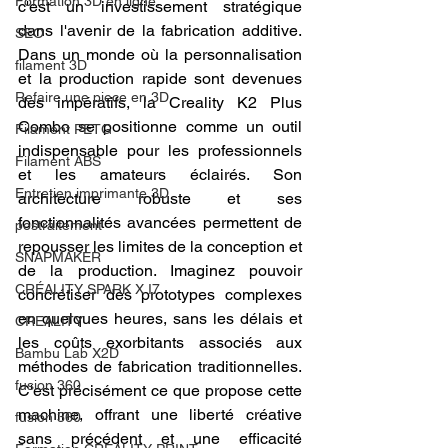
Formation 3D en ligne.
c'est un investissement stratégique 
dans l'avenir de la fabrication additive. 
SEO
Dans un monde où la personnalisation 
filament 3D
et la production rapide sont devenues 
Refaire une piece en 3D
des impératifs, la Creality K2 Plus 
Combo se positionne comme un outil 
Filament PETG
indispensable pour les professionnels 
Filament ABS
et les amateurs éclairés. Son 
Entretien imprimante 3D
architecture robuste et ses 
fonctionnalités avancées permettent de 
postraitement
repousser les limites de la conception et 
SNAPMAKER
de la production. Imaginez pouvoir 
CRÉALITY SPARK X I7
concrétiser des prototypes complexes 
en quelques heures, sans les délais et 
CREALITY
les coûts exorbitants associés aux 
Bambu Lab X2D
méthodes de fabrication traditionnelles. 
fusion 360
C'est précisément ce que propose cette 
machine, offrant une liberté créative 
fusion 360
sans précédent et une efficacité 