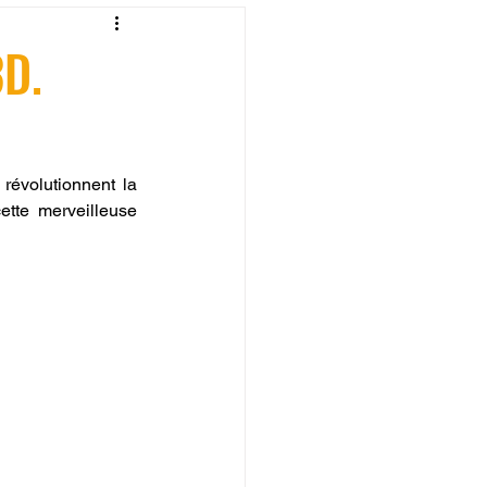
fessionelle
3D.
ormation 3D en ligne.
évolutionnent la 
tte merveilleuse 
CREALITY