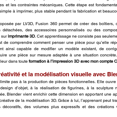
es et les contraintes mécaniques. Cette étape est fondamenta
imple à imprimer, plus stable pendant la fabrication et beaucou
oposée par LV3D, Fusion 360 permet de créer des boîtiers, d
s détachées, des accessoires personnalisés ou des composa
 sur 
imprimante 3D
. Cet apprentissage ne consiste pas seuleme
tout de comprendre comment penser une pièce pour qu’elle rép
vient ainsi capable de modifier un modèle existant, de corri
uire une pièce sur mesure adaptée à une situation concrète.
leur dans toute 
formation à l’impression 3D avec mon compte 
éativité et la modélisation visuelle avec Ble
imite pas à la production de pièces fonctionnelles. Elle ouvre a
 design d’objet, à la réalisation de figurines, à la sculpture 
e. Blender vient enrichir cette dimension en apportant une app
réative de la modélisation 3D. Grâce à lui, l’apprenant peut tra
 décoratifs, des volumes plus expressifs et des créations v