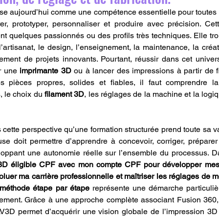
se aujourd’hui comme une compétence essentielle pour toutes 
rer, prototyper, personnaliser et produire avec précision. Cet
t quelques passionnés ou des profils très techniques. Elle tr
 l’artisanat, le design, l’enseignement, la maintenance, la créa
ment de projets innovants. Pourtant, réussir dans cet univer
r une 
imprimante 3D
 ou à lancer des impressions à partir de fi
s pièces propres, solides et fiables, il faut comprendre la 
, le choix du 
filament 3D
, les réglages de la machine et la logi
cette perspective qu’une formation structurée prend toute sa v
e doit permettre d’apprendre à concevoir, corriger, préparer
LV3D éligible CPF avec mon compte CPF pour développer mes
oluer ma carrière professionnelle et maîtriser les réglages de 
 méthode étape par étape
 représente une démarche particuliè
lement. Grâce à une approche complète associant Fusion 360, 
3D permet d’acquérir une vision globale de l’impression 3D e