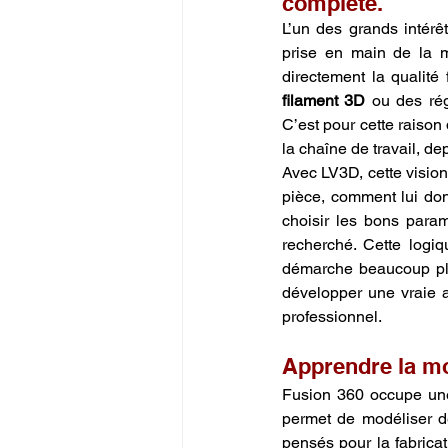
complète.
L’un des grands intérê
prise en main de la m
filament 3D
 ou des rég
C’est pour cette raison
la chaîne de travail, de
Avec LV3D, cette visio
pièce, comment lui do
choisir les bons para
recherché. Cette logi
démarche beaucoup plus
développer une vraie 
professionnel.
Apprendre la mo
Fusion 360 occupe une 
permet de modéliser de
pensés pour la fabrica