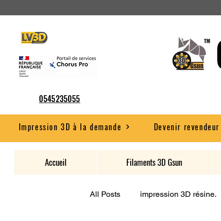
0545235055
Impression 3D à la demande
Devenir revendeur
Accueil
Filaments 3D Gsun
All Posts
impression 3D résine.