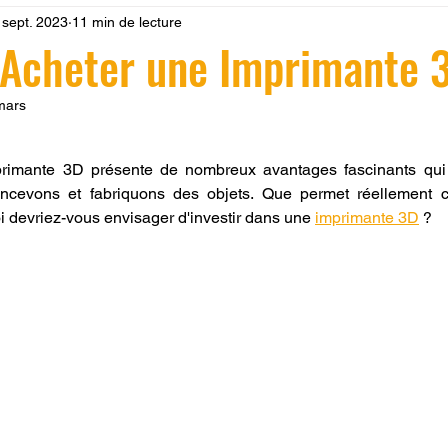
 sept. 2023
11 min de lecture
 LV3D
Formation
filament PLA
imprimante 3d pro
 Acheter une Imprimante 
à l'impression 3D CPF
impression 3D à la demande
F
mars
r 5.
mprimante 3D présente de nombreux avantages fascinants qui r
ire une piece en 3D
Filament PETG
Filament ABS
cevons et fabriquons des objets. Que permet réellement ce
i devriez-vous envisager d'investir dans une 
imprimante 3D
 ?
ostraitement
SNAPMAKER
CRÉALITY SPARK X I7
0
fusion 360
Formation CREALITY PRINT