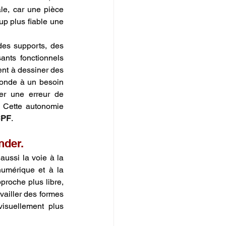
le, car une pièce 
p plus fiable une 
es supports, des 
nts fonctionnels 
nt à dessiner des 
onde à un besoin 
ger une erreur de 
 Cette autonomie 
CPF
.
nder.
ussi la voie à la 
numérique et à la 
roche plus libre, 
vailler des formes 
isuellement plus 