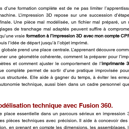
ts d’une formation complète est de ne pas limiter l’apprentis
achine. L’impression 3D repose sur une succession d’étapes
lages de tranchage mal adaptés peuvent suffire à compromettr
 qu’une vraie 
formation à l’impression 3D avec mon compte CP
puis l’idée de départ jusqu’à l’objet imprimé.
n globale prend une place centrale. L’apprenant découvre comm
nner une géométrie cohérente, comment la préparer pour l’imp
mètres et comment ajuster le comportement de l’
imprimante 
que complète permet de sortir d’une pratique improvisée pour
 structurée. Elle aide à gagner du temps, à éviter les erreurs
autonomie technique, aussi bien dans un cadre personnel que 
délisation technique avec Fusion 360.
place essentielle dans un parcours sérieux en impression 3D,
s pièces techniques avec précision. Il aide à concevoir des 
tion, en prenant en compte les dimensions, les assemblages, le