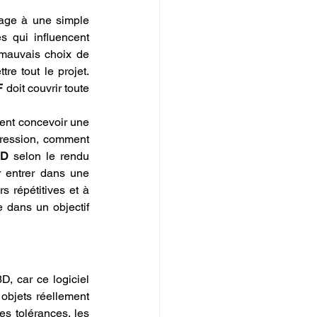
sage à une simple 
 qui influencent 
directement la qualité finale. Une pièce mal modélisée, un fichier mal préparé, un mauvais choix de 
e tout le projet. 
F
 doit couvrir toute 
ent concevoir une 
ression, comment 
3D
 selon le rendu 
 entrer dans une 
 répétitives et à 
dans un objectif 
 car ce logiciel 
objets réellement 
s tolérances, les 