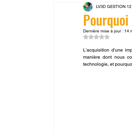
LV3D GESTION
12
CONCESSION LV3D
JEU
Pourquoi
SCANNER 3D
Formation 
Dernière mise à jour :
14 
Noté NaN étoiles su
L'acquisition d'une i
SEO
filament 3D
Refa
manière dont nous con
technologie, et pourquo
Entretien imprimante 3D
p
Bambu Lab X2D
fusion 36