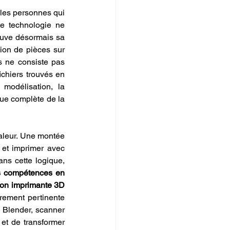
les personnes qui 
te technologie ne 
ouve désormais sa 
tion de pièces sur 
s ne consiste pas 
chiers trouvés en 
modélisation, la 
que complète de la 
aleur. Une montée 
 et imprimer avec 
méthode, tout en développant une autonomie réelle sur l’ensemble du processus. Dans cette logique, 
 compétences en 
mon imprimante 3D 
rement pertinente 
Blender, scanner 
t de transformer 