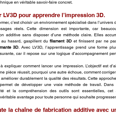
hnique en véritable savoir-faire concret.
r LV3D pour apprendre l’impression 3D.
rmer, c’est choisir un environnement spécialisé dans l’univers d
usages réels. Cette dimension est importante, car beauco
ion additive sans disposer d’une méthode claire. Elles accum
 au hasard, gaspillent du 
filament 3D
 et finissent par ne pas
imante 3D
. Avec LV3D, l’apprentissage prend une forme plus
ssurante, car il repose sur une logique d’accompagnement pens
à expliquer comment lancer une impression. L’objectif est d’ai
e pièce réussit, pourquoi une autre échoue, comment corriger 
améliorer durablement la qualité des résultats. Cette approch
e permet de développer une vraie méthode de travail. Dans 
ilité et la compréhension des outils sont essentielles, ce
 véritable avantage pour toute personne qui souhaite progresse
e la chaîne de fabrication additive avec un