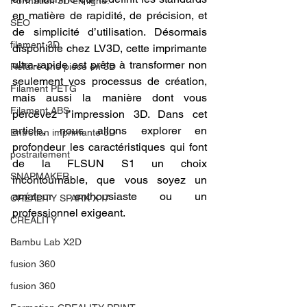
Formation 3D en ligne.
en matière de rapidité, de précision, et 
SEO
de simplicité d’utilisation. Désormais 
filament 3D
disponible chez LV3D, cette imprimante 
ultra-rapide est prête à transformer non 
Refaire une piece en 3D
seulement vos processus de création, 
Filament PETG
mais aussi la manière dont vous 
Filament ABS
percevez l’impression 3D. Dans cet 
article, nous allons explorer en 
Entretien imprimante 3D
profondeur les caractéristiques qui font 
postraitement
de la FLSUN S1 un choix 
SNAPMAKER
incontournable, que vous soyez un 
amateur enthousiaste ou un 
CRÉALITY SPARK X I7
professionnel exigeant.
CREALITY
Bambu Lab X2D
fusion 360
fusion 360