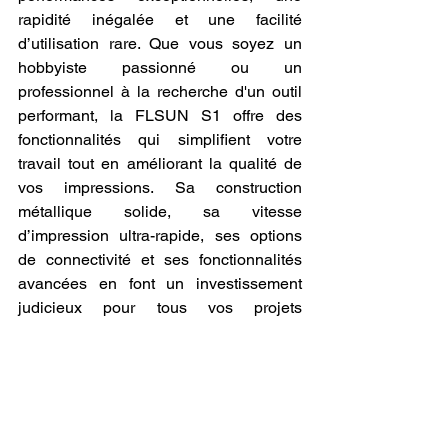
rapidité inégalée et une facilité 
d’utilisation rare. Que vous soyez un 
hobbyiste passionné ou un 
professionnel à la recherche d'un outil 
performant, la FLSUN S1 offre des 
fonctionnalités qui simplifient votre 
travail tout en améliorant la qualité de 
vos impressions. Sa construction 
métallique solide, sa vitesse 
d’impression ultra-rapide, ses options 
de connectivité et ses fonctionnalités 
avancées en font un investissement 
judicieux pour tous vos projets 
d’impression 3D.
En conclusion, l’imprimante 3D FLSUN 
S1 n’est pas seulement une machine, 
c’est une révolution technologique qui 
redéfinit ce qu’il est possible de réaliser 