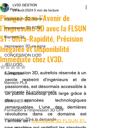
LV3D GESTION
All Posts
20 août 2024
5 min de lecture
Plongez dans l’Avenir de
impression 3D résine.
l’Impression 3D avec la FLSUN
imprimante 3D FDM
S1 : Ultra-Rapidité, Précision
filament 3d,
Inégalée et Disponibilité
impression 3D en ligne
CONCESSION LV3D
Immédiate chez LV3D.
JEU LV3D
Noté NaN étoiles sur 5.
L'impression 3D, autrefois réservée à un 
Formation
cercle restreint d'ingénieurs et de 
filament PLA
passionnés, est désormais accessible à 
imprimante 3d professionelle
un public beaucoup plus large grâce à 
des avancées technologiques 
SCANNER 3D
remarquables. L'une des dernières 
Formation à l'impression 3D CPF
révolutions dans ce domaine est 
impression 3D à la demande
l’arrivée de l’
imprimante 3D FLSUN S1
, 
une machine qui redéfinit les standards 