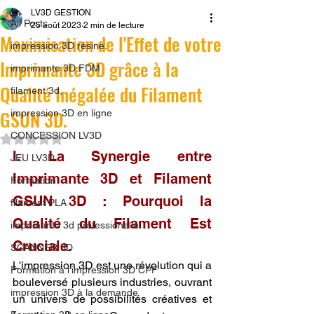
LV3D GESTION
All Posts
25 août 2023
2 min de lecture
Maximisation de l'Effet de votre
impression 3D résine.
Imprimante 3D grâce à la
imprimante 3D FDM
Qualité Inégalée du Filament
filament 3d,
GSUN 3D.
impression 3D en ligne
CONCESSION LV3D
Noté NaN étoiles sur 5.
I. La Synergie entre 
JEU LV3D
Imprimante 3D et Filament 
Formation
GSUN 3D : Pourquoi la 
filament PLA
Qualité du Filament Est 
imprimante 3d professionelle
Cruciale.
SCANNER 3D
L'impression 3D est une révolution qui a 
Formation à l'impression 3D CPF
bouleversé plusieurs industries, ouvrant 
impression 3D à la demande
un univers de possibilités créatives et 