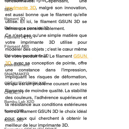
Formation 3D en ligne.
fonctionnelles. Cependant, une 
imprimante 3D
, malgré son innovation, 
SEO
est aussi bonne que le filament qu'elle 
filament 3D
utilise. Et ici, le filament GSUN 3D se 
Refaire une piece en 3D
démarque considérablement.
Ce n'est pas qu'une simple matière que 
Filament PETG
votre imprimante 3D utilise pour 
Filament ABS
modeler des objets ; c'est le cœur même 
Entretien imprimante 3D
de votre produit final. Le filament 
GSUN 
3D
, avec sa conception de pointe, offre 
postraitement
une constance dans l'impression, 
SNAPMAKER
impliquant les risques de déformation, 
CRÉALITY SPARK X I7
ce qui est un problème courant avec les 
filaments de moindre qualité. La stabilité 
CREALITY
des couleurs, l'adhérence supérieure et 
Bambu Lab X2D
la résistance aux conditions extérieures 
fusion 360
font du filament GSUN 3D le choix idéal 
pour ceux qui cherchent à obtenir le 
fusion 360
meilleur de leur imprimante 3D.