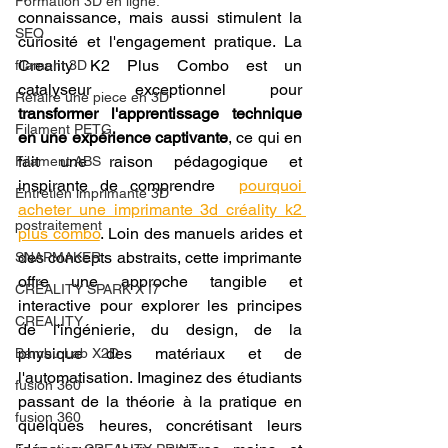
Formation 3D en ligne.
connaissance, mais aussi stimulent la 
SEO
curiosité et l'engagement pratique. La 
Creality K2 Plus Combo est un 
filament 3D
catalyseur exceptionnel pour 
Refaire une piece en 3D
transformer l'apprentissage technique 
Filament PETG
en une expérience captivante
, ce qui en 
fait une raison pédagogique et 
Filament ABS
inspirante de comprendre  
pourquoi 
Entretien imprimante 3D
acheter une imprimante 3d créality k2 
postraitement
plus combo
. Loin des manuels arides et 
des concepts abstraits, cette imprimante 
SNAPMAKER
offre une approche tangible et 
CRÉALITY SPARK X I7
interactive pour explorer les principes 
CREALITY
de l'ingénierie, du design, de la 
physique des matériaux et de 
Bambu Lab X2D
l'automatisation. Imaginez des étudiants 
fusion 360
passant de la théorie à la pratique en 
fusion 360
quelques heures, concrétisant leurs 