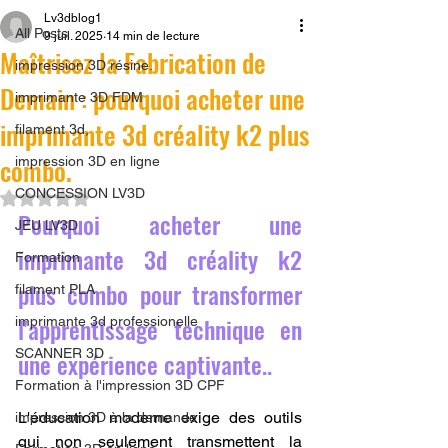
Lv3dblog1
All Posts
9 juil. 2025
14 min de lecture
Maîtrisez la Fabrication de
impression 3D résine.
Demain : pourquoi acheter une
imprimante 3D FDM
imprimante 3d créality k2 plus
filament 3d,
combo.
impression 3D en ligne
CONCESSION LV3D
Noté NaN étoiles sur 5.
Pourquoi acheter une 
JEU LV3D
imprimante 3d créality k2 
Formation
plus combo pour transformer 
filament PLA
l'apprentissage technique en 
imprimante 3d professionelle
SCANNER 3D
une expérience captivante..
Formation à l'impression 3D CPF
L'éducation moderne exige des outils 
impression 3D à la demande
qui non seulement transmettent la 