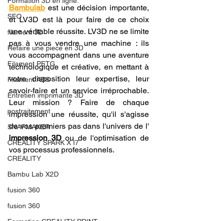
Formation 3D en ligne.
Bambulab
 est une décision importante, 
SEO
et LV3D est là pour faire de ce choix 
une véritable réussite. LV3D ne se limite 
filament 3D
pas à vous vendre une machine : ils 
Refaire une piece en 3D
vous accompagnent dans une aventure 
Filament PETG
technologique et créative, en mettant à 
votre disposition leur expertise, leur 
Filament ABS
savoir-faire et un service irréprochable. 
Entretien imprimante 3D
Leur mission ? Faire de chaque 
postraitement
impression une réussite, qu'il s'agisse 
de vos premiers pas dans l'univers de l' 
SNAPMAKER
impression 3D
 ou de l'optimisation de 
CRÉALITY SPARK X I7
vos processus professionnels.
CREALITY
Bambu Lab X2D
fusion 360
fusion 360