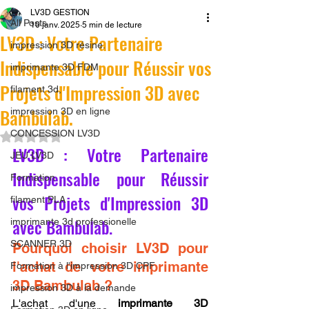
LV3D GESTION
All Posts
10 janv. 2025
5 min de lecture
LV3D : Votre Partenaire
impression 3D résine.
Indispensable pour Réussir vos
imprimante 3D FDM
Projets d'Impression 3D avec
filament 3d,
Bambulab.
impression 3D en ligne
CONCESSION LV3D
Noté NaN étoiles sur 5.
LV3D : Votre Partenaire 
JEU LV3D
Indispensable pour Réussir 
Formation
vos Projets d'Impression 3D 
filament PLA
avec Bambulab.
imprimante 3d professionelle
SCANNER 3D
Pourquoi choisir LV3D pour 
l'achat de votre imprimante 
Formation à l'impression 3D CPF
3D Bambulab ?
impression 3D à la demande
L'achat d'une 
imprimante 3D 