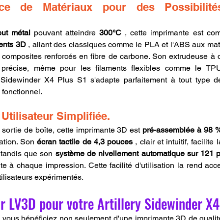
ce de Matériaux pour des Possibilités
out métal
 pouvant atteindre 
300°C
 , cette imprimante est com
ments 3D
 , allant des classiques comme le PLA et l'ABS aux mat
es composites renforcés en fibre de carbone. Son extrudeuse à
 précise, même pour les filaments flexibles comme le TPU.
y Sidewinder X4 Plus S1 s'adapte parfaitement à tout type de p
 fonctionnel.
tilisateur Simplifiée.
 sortie de boîte, cette imprimante 3D est 
pré-assemblée à 98 
ation. Son 
écran tactile de 4,3 pouces
 , clair et intuitif, facilit
, tandis que son 
système de nivellement automatique sur 121 p
e à chaque impression. Cette facilité d'utilisation la rend acce
ilisateurs expérimentés.
r LV3D pour votre Artillery Sidewinder X4