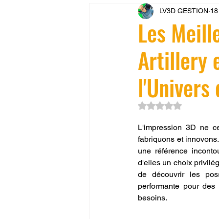
LV3D GESTION
18
CONCESSION LV3D
JEU
Les Meill
Artillery
SCANNER 3D
Formation 
l'Univers
SEO
filament 3D
Refa
Noté NaN étoiles su
L'impression 3D ne ce
Entretien imprimante 3D
p
fabriquons et innovons.
une référence incontourn
d'elles un choix privil
Bambu Lab X2D
fusion 36
de découvrir les poss
performante pour des 
besoins.