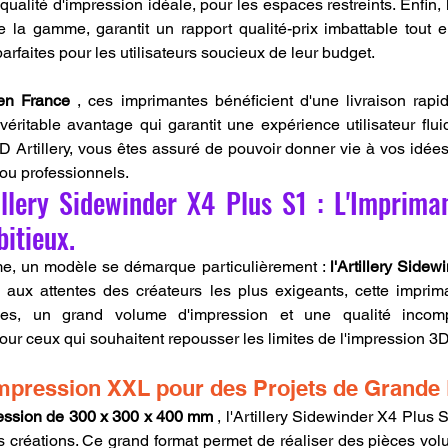
ualité d'impression idéale, pour les espaces restreints. Enfin, l
la gamme, garantit un rapport qualité-prix imbattable tout e
arfaites pour les utilisateurs soucieux de leur budget.
en France
 , ces imprimantes bénéficient d'une livraison rapi
 véritable avantage qui garantit une expérience utilisateur flui
Artillery, vous êtes assuré de pouvoir donner vie à vos idées,
ou professionnels.
illery Sidewinder X4 Plus S1 : L'Imprima
itieux.
e, un modèle se démarque particulièrement : 
l'Artillery Side
aux attentes des créateurs les plus exigeants, cette imprima
cées, un grand volume d'impression et une qualité incompa
r ceux qui souhaitent repousser les limites de l'impression 3D
mpression XXL pour des Projets de Grande
ession de 300 x 300 x 400 mm
 , l'Artillery Sidewinder X4 Plus S
s créations. Ce grand format permet de réaliser des pièces vo