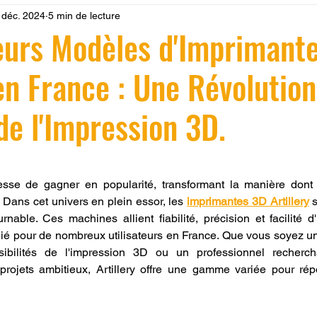
 déc. 2024
5 min de lecture
 LV3D
Formation
filament PLA
imprimante 3d pro
eurs Modèles d'Imprimant
 en France : Une Révolutio
à l'impression 3D CPF
impression 3D à la demande
F
 de l'Impression 3D.
ire une piece en 3D
Filament PETG
Filament ABS
r 5.
sse de gagner en popularité, transformant la manière dont
ostraitement
SNAPMAKER
CRÉALITY SPARK X I7
 Dans cet univers en plein essor, les 
imprimantes 3D Artillery
 
able. Ces machines allient fiabilité, précision et facilité d'ut
égié pour de nombreux utilisateurs en France. Que vous soyez un
0
fusion 360
Formation CREALITY PRINT
ibilités de l'impression 3D ou un professionnel recherch
projets ambitieux, Artillery offre une gamme variée pour rép