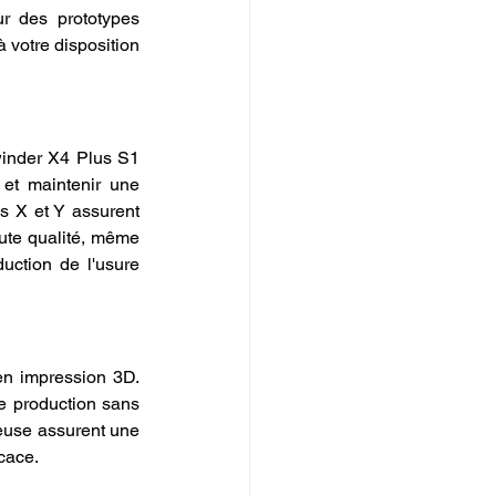
ur des prototypes 
 votre disposition 
ewinder X4 Plus S1 
 et maintenir une 
s X et Y assurent 
ute qualité, même 
uction de l'usure 
en impression 3D. 
e production sans 
euse assurent une 
icace.