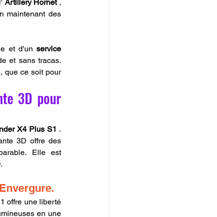
' 
Artillery Hornet
 , 
n maintenant des 
de et d'un 
service 
de et sans tracas. 
 que ce soit pour 
nte 3D pour 
winder X4 Plus S1
 . 
nte 3D offre des 
rable. Elle est 
.
 Envergure.
1 offre une liberté 
lumineuses en une 