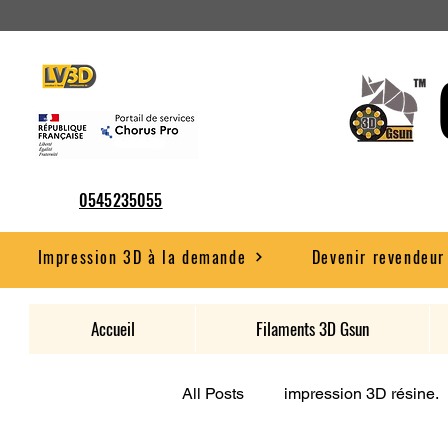
0545235055
Impression 3D à la demande
Devenir revendeur
Accueil
Filaments 3D Gsun
All Posts
impression 3D résine.