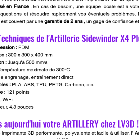
asé en France
 . En cas de besoin, une équipe locale est à votre
questions et résoudre rapidement vos éventuels problèmes. De 
est couvert par une 
garantie de 2 ans
 , un gage de confiance et
Techniques de l'Artillerie Sidewinder X4 P
ession :
 FDM
n :
 300 x 300 x 400 mm
n :
 Jusqu'à 500 mm/s
Température maximale de 300°C
e engrenage, entraînement direct
les :
 PLA, ABS, TPU, PETG, Carbone, etc.
e :
 121 points
, WiFi
eur, 4,3 pouces
aujourd'hui votre ARTILLERY chez LV3D !
mprimante 3D performante, polyvalente et facile à utiliser, l' 
Ar