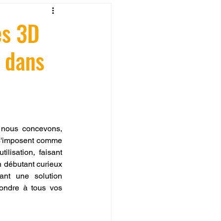
fessionelle
es 3D
n dans
ormation 3D en ligne.
 nous concevons, 
CREALITY
s'imposent comme 
ilisation, faisant 
 débutant curieux 
ant une solution 
ondre à tous vos 