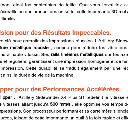
inant ainsi les contraintes de taille. Que vous travailliez s
décoratifs ou des productions en série, cette imprimante 3D met à
llimité.
cision pour des Résultats Impeccables.
tère clé pour garantir des impressions réussies. L'Artillery Sid
cture métallique robuste
 , conçue pour réduire les vibrations
me à haute vitesse. Ses 
rails linéaires métalliques
 sur les axe
 et réguliers, garantissant une impression homogène et de ha
'impression. Cette durabilité se traduit également par une réd
 ainsi la durée de vie de la machine.
lipper pour des Performances Accélérées.
lipper
 , l'Artillery Sidewinder X4 Plus S1 redéfinit la vitesse 
 vitesses allant jusqu'à 
500 mm/s
 , elle optimise vos temps d
impressions. Son processeur performant et sa carte mère silenci
urces, faisant de cette imprimante un outil à la fois rapide et eff