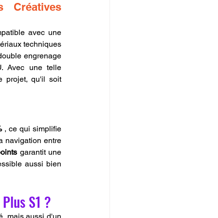
 Créatives 
patible avec une 
ériaux techniques 
 double engrenage 
 Avec une telle 
rojet, qu'il soit 
%
 , ce qui simplifie 
e la navigation entre 
oints
 garantit une 
ssible aussi bien 
 Plus S1 ?
En sélectionnant LV3D, vous bénéficiez non seulement d'une imprimante 3D de qualité, mais aussi d'un 