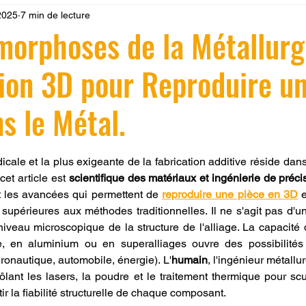
2025
7 min de lecture
 LV3D
Formation
filament PLA
imprimante 3d pro
orphoses de la Métallurgi
ion 3D pour Reproduire un
à l'impression 3D CPF
impression 3D à la demande
F
s le Métal.
ire une piece en 3D
Filament PETG
Filament ABS
r 5.
dicale et la plus exigeante de la fabrication additive réside dan
cet article est 
scientifique des matériaux et ingénierie de préci
ostraitement
SNAPMAKER
CRÉALITY SPARK X I7
 les avancées qui permettent de 
reproduire une pièce en 3D
 
supérieures aux méthodes traditionnelles. Il ne s'agit pas d'u
iveau microscopique de la structure de l'alliage. La capacité 
0
fusion 360
Formation CREALITY PRINT
e, en aluminium ou en superalliages ouvre des possibilités 
éronautique, automobile, énergie). L'
humain
, l'ingénieur métallu
lant les lasers, la poudre et le traitement thermique pour scul
tir la fiabilité structurelle de chaque composant.