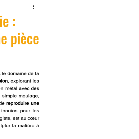
fessionelle
e :
e pièce
ormation 3D en ligne.
s le domaine de la 
sion
, explorant les 
CREALITY
en métal avec des 
n simple moulage, 
de 
reproduire une 
inouïes pour les 
rgiste, est au cœur 
pter la matière à 