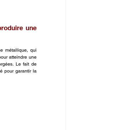
roduire une 
e métallique, qui 
our atteindre une 
densité maximale (souvent $99.9\%$), comparable, voire supérieure, aux pièces forgées. Le fait de 
 pour garantir la 