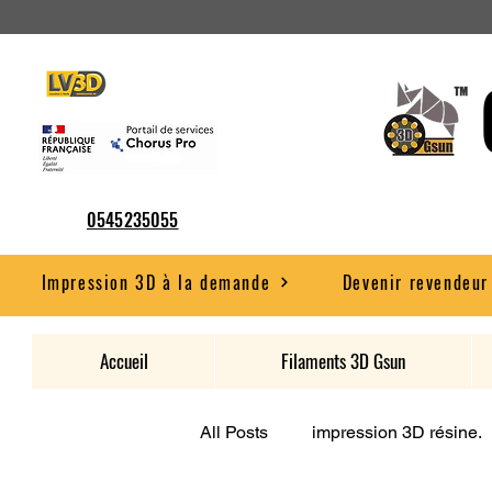
0545235055
Impression 3D à la demande
Devenir revendeur
Accueil
Filaments 3D Gsun
All Posts
impression 3D résine.