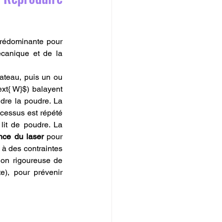
 ou SLM) est la technologie prédominante pour 
canique et de la 
ateau, puis un ou 
xt{ W}$) balayent 
dre la poudre. La 
cessus est répété 
it de poudre. La 
nce du laser
 pour 
à des contraintes 
on rigoureuse de 
), pour prévenir 