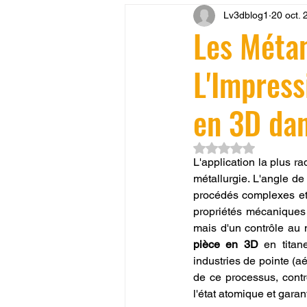
Lv3dblog1
20 oct. 
CONCESSION LV3D
JEU
Les Métam
L'Impress
SCANNER 3D
Formation 
en 3D dan
SEO
filament 3D
Refa
Noté NaN étoiles su
L'application la plus ra
métallurgie. L'angle de 
Entretien imprimante 3D
p
procédés complexes et
propriétés mécaniques 
mais d'un contrôle au n
Bambu Lab X2D
fusion 36
pièce en 3D
 en titan
industries de pointe (a
de ce processus, contrô
l'état atomique et garan