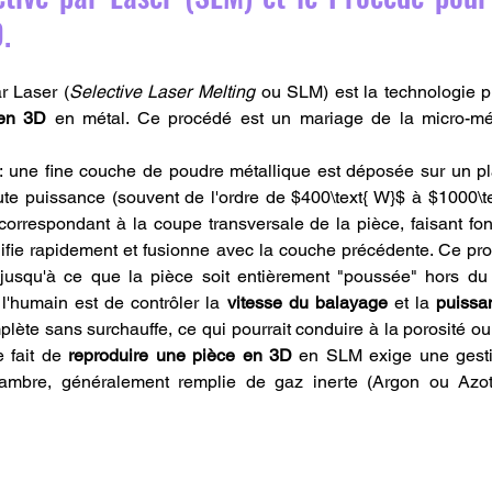
.
r Laser (
Selective Laser Melting
 en 3D
 en métal. Ce procédé est un mariage de la micro-mé
 : une fine couche de poudre métallique est déposée sur un pl
ute puissance (souvent de l'ordre de $400\text{ W}$ à $1000\te
correspondant à la coupe transversale de la pièce, faisant fon
ifie rapidement et fusionne avec la couche précédente. Ce pro
usqu'à ce que la pièce soit entièrement "poussée" hors du l
 l'humain est de contrôler la 
vitesse du balayage
 et la 
puissa
lète sans surchauffe, ce qui pourrait conduire à la porosité ou 
 fait de 
reproduire une pièce en 3D
 en SLM exige une gesti
ambre, généralement remplie de gaz inerte (Argon ou Azote