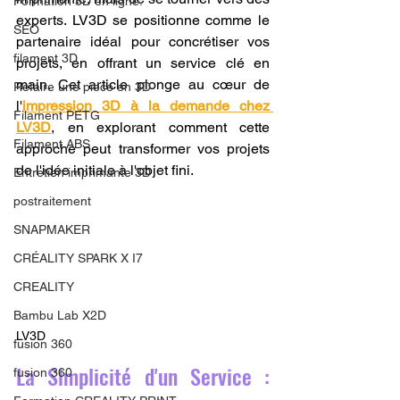
Formation 3D en ligne.
experts. LV3D se positionne comme le 
SEO
partenaire idéal pour concrétiser vos 
filament 3D
projets, en offrant un service clé en 
main. Cet article plonge au cœur de 
Refaire une piece en 3D
l'
impression 3D à la demande chez 
Filament PETG
LV3D
, en explorant comment cette 
Filament ABS
approche peut transformer vos projets 
de l'idée initiale à l'objet fini.
Entretien imprimante 3D
postraitement
SNAPMAKER
CRÉALITY SPARK X I7
CREALITY
Bambu Lab X2D
LV3D
fusion 360
La Simplicité d'un Service : 
fusion 360