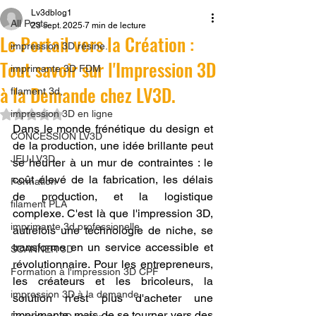
Lv3dblog1
All Posts
23 sept. 2025
7 min de lecture
Le Portail vers la Création :
impression 3D résine.
Tout savoir sur l'Impression 3D
imprimante 3D FDM
à la Demande chez LV3D.
filament 3d,
Noté NaN étoiles sur 5.
impression 3D en ligne
Dans le monde frénétique du design et 
CONCESSION LV3D
de la production, une idée brillante peut 
JEU LV3D
se heurter à un mur de contraintes : le 
coût élevé de la fabrication, les délais 
Formation
de production, et la logistique 
filament PLA
complexe. C'est là que l'impression 3D, 
imprimante 3d professionelle
autrefois une technologie de niche, se 
transforme en un service accessible et 
SCANNER 3D
révolutionnaire. Pour les entrepreneurs, 
Formation à l'impression 3D CPF
les créateurs et les bricoleurs, la 
impression 3D à la demande
solution n'est plus d'acheter une 
imprimante, mais de se tourner vers des 