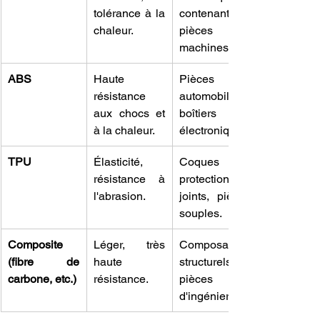
tolérance à la 
contenants, 
chaleur.
pièces de 
machines.
ABS
Haute 
Pièces 
résistance 
automobiles, 
aux chocs et 
boîtiers 
à la chaleur.
électroniques.
TPU
Élasticité, 
Coques de 
résistance à 
protection, 
l'abrasion.
joints, pièces 
souples.
Composite 
Léger, très 
Composants 
(fibre de 
haute 
structurels, 
carbone, etc.)
résistance.
pièces 
d'ingénierie.