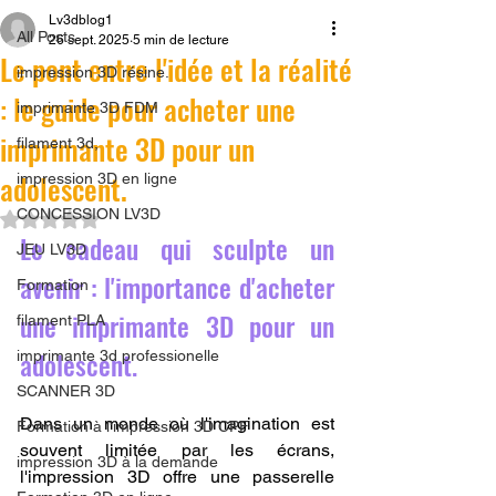
Lv3dblog1
All Posts
26 sept. 2025
5 min de lecture
Le pont entre l'idée et la réalité
impression 3D résine.
: le guide pour acheter une
imprimante 3D FDM
imprimante 3D pour un
filament 3d,
adolescent.
impression 3D en ligne
CONCESSION LV3D
Noté NaN étoiles sur 5.
Le cadeau qui sculpte un 
JEU LV3D
avenir : l'importance d'acheter 
Formation
une imprimante 3D pour un 
filament PLA
adolescent.
imprimante 3d professionelle
SCANNER 3D
Dans un monde où l'imagination est 
Formation à l'impression 3D CPF
souvent limitée par les écrans, 
impression 3D à la demande
l'impression 3D offre une passerelle 