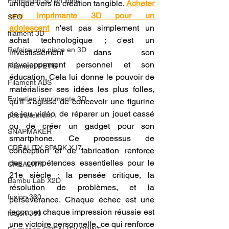
Formation 3D en ligne.
unique vers la création tangible. 
Acheter 
une imprimante 3D pour un 
SEO
adolescent
 n'est pas simplement un 
filament 3D
achat technologique ; c'est un 
Refaire une piece en 3D
investissement dans son 
développement personnel et son 
Filament PETG
éducation. Cela lui donne le pouvoir de 
Filament ABS
matérialiser ses idées les plus folles, 
Entretien imprimante 3D
qu'il s'agisse de concevoir une figurine 
de jeu vidéo, de réparer un jouet cassé 
postraitement
ou de créer un gadget pour son 
SNAPMAKER
smartphone. Ce processus de 
CRÉALITY SPARK X I7
conception et de fabrication renforce 
des compétences essentielles pour le 
CREALITY
21e siècle : la pensée critique, la 
Bambu Lab X2D
résolution de problèmes, et la 
fusion 360
persévérance. Chaque échec est une 
leçon, et chaque impression réussie est 
fusion 360
une victoire personnelle, ce qui renforce 