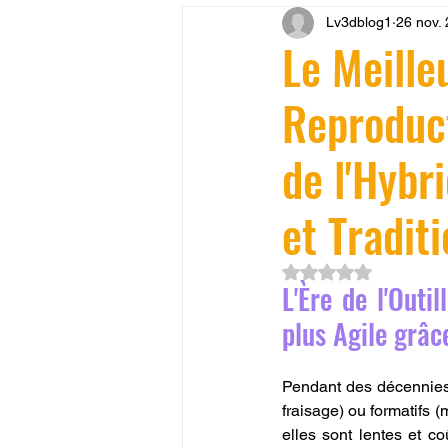
Lv3dblog1
26 nov.
CONCESSION LV3D
JEU
Le Meille
Reproduct
SCANNER 3D
Formation 
de l'Hybr
SEO
filament 3D
Refa
et Traditi
Entretien imprimante 3D
p
Noté NaN étoiles su
L'Ère de l'Outi
plus Agile grâce
Bambu Lab X2D
fusion 36
Pendant des décennies, 
fraisage) ou formatifs 
elles sont lentes et c