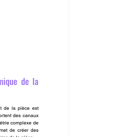
Le Moulage par Injection Réinventé : L'Avantage Thermique de la 
 de la pièce est 
ortent des canaux 
étrie complexe de 
et de créer des 