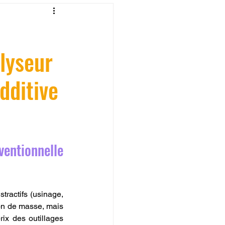
fessionelle
lyseur
ormation 3D en ligne.
dditive
CREALITY
entionnelle 
ractifs (usinage, 
on de masse, mais 
ix des outillages 