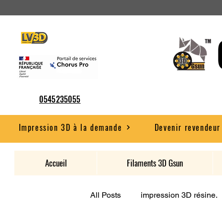
0545235055
Impression 3D à la demande
Devenir revendeur
Accueil
Filaments 3D Gsun
All Posts
impression 3D résine.