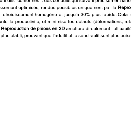
nt dits "conformes" : des conduits qui suivent précisément la fo
ssement optimisés, rendus possibles uniquement par la 
Reprod
n refroidissement homogène et jusqu'à 30% plus rapide. Cela r
te la productivité, et minimise les défauts (déformations, reta
 
Reproduction de pièces en 3D
 améliore directement l'efficaci
plus établi, prouvant que l'additif et le soustractif sont plus pu