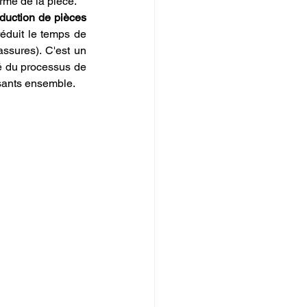
rme de la pièce.
uction de pièces 
éduit le temps de 
ssures). C'est un 
té du processus de 
issants ensemble.