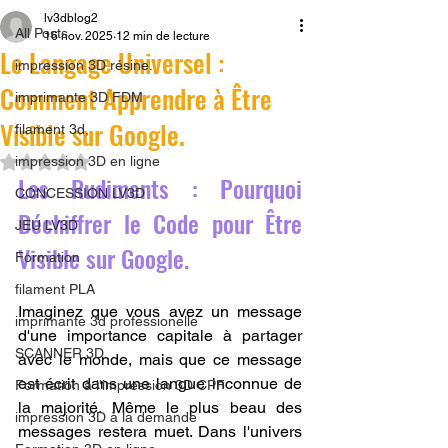
lv3dblog2
All Posts
16 nov. 2025
12 min de lecture
Le Langage Universel :
impression 3D résine.
Comment Apprendre à Être
imprimante 3D FDM
Visible sur Google.
filament 3d,
Noté NaN étoiles sur 5.
impression 3D en ligne
Les Rudiments : Pourquoi 
CONCESSION LV3D
Déchiffrer le Code pour Être 
JEU LV3D
Visible sur Google.
Formation
filament PLA
Imaginez que vous avez un message 
imprimante 3d professionelle
d'une importance capitale à partager 
SCANNER 3D
avec le monde, mais que ce message 
est écrit dans une langue inconnue de 
Formation à l'impression 3D CPF
la majorité. Même le plus beau des 
impression 3D à la demande
messages restera muet. Dans l'univers 