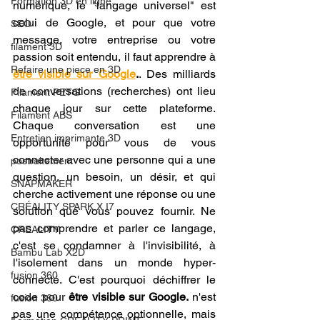
Formation 3D en ligne.
numérique, le "langage universel" est 
celui de Google, et pour que votre 
SEO
message, votre entreprise ou votre 
filament 3D
passion soit entendu, il faut apprendre à 
Refaire une piece en 3D
être visible sur Google
.
. Des milliards 
de conversations (recherches) ont lieu 
Filament PETG
chaque jour sur cette plateforme. 
Filament ABS
Chaque conversation est une 
Entretien imprimante 3D
opportunité pour vous de vous 
connecter avec une personne qui a une 
postraitement
question, un besoin, un désir, et qui 
SNAPMAKER
cherche activement une réponse ou une 
CRÉALITY SPARK X I7
solution que vous pouvez fournir. Ne 
pas comprendre et parler ce langage, 
CREALITY
c'est se condamner à l'invisibilité, à 
Bambu Lab X2D
l'isolement dans un monde hyper-
fusion 360
connecté. C'est pourquoi déchiffrer le 
code pour 
être visible sur Google.
 n'est 
fusion 360
pas une compétence optionnelle, mais 