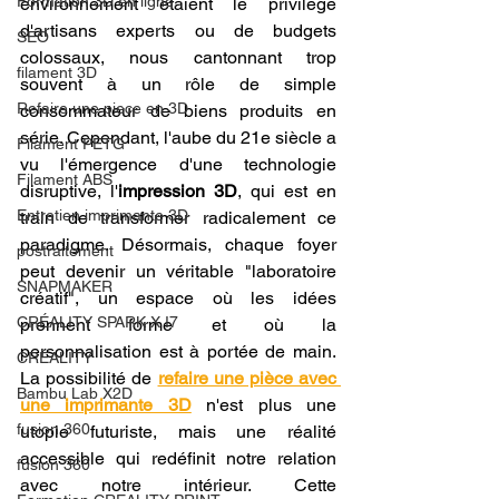
Formation 3D en ligne.
environnement étaient le privilège 
d'artisans experts ou de budgets 
SEO
colossaux, nous cantonnant trop 
filament 3D
souvent à un rôle de simple 
Refaire une piece en 3D
consommateur de biens produits en 
série. Cependant, l'aube du 21e siècle a 
Filament PETG
vu l'émergence d'une technologie 
Filament ABS
disruptive, l'
impression 3D
, qui est en 
Entretien imprimante 3D
train de transformer radicalement ce 
paradigme. Désormais, chaque foyer 
postraitement
peut devenir un véritable "laboratoire 
SNAPMAKER
créatif", un espace où les idées 
CRÉALITY SPARK X I7
prennent forme et où la 
personnalisation est à portée de main. 
CREALITY
La possibilité de 
refaire une pièce avec 
Bambu Lab X2D
une imprimante 3D
 n'est plus une 
fusion 360
utopie futuriste, mais une réalité 
accessible qui redéfinit notre relation 
fusion 360
avec notre intérieur. Cette 