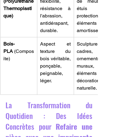
(Polyuréthane 
flexibilité, 
de meubles, 
Thermoplasti
résistance à 
étuis de 
que)
l'abrasion, 
protection, 
antidérapant, 
éléments 
durable.
amortisseurs.
Bois-
Aspect et 
Sculptures, 
PLA
 (Compos
texture du 
cadres, 
ite)
bois véritable, 
ornements 
ponçable, 
muraux, 
peignable, 
éléments de 
léger.
décoration 
naturelle.
La Transformation du 
Quotidien : Des Idées 
Concrètes pour 
Refaire une 
pièce avec une imprimante 