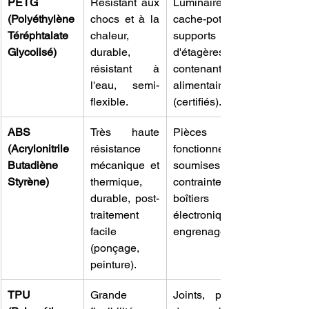
PETG 
Résistant aux 
Luminaires, 
(Polyéthylène 
chocs et à la 
cache-pots, 
Téréphtalate 
chaleur, 
supports 
Glycolisé)
durable, 
d'étagères, 
résistant à 
contenants 
l'eau, semi-
alimentaires 
flexible.
(certifiés).
ABS 
Très haute 
Pièces 
(Acrylonitrile 
résistance 
fonctionnelles 
Butadiène 
mécanique et 
soumises à 
Styrène)
thermique, 
contraintes, 
durable, post-
boîtiers 
traitement 
électroniques, 
facile 
engrenages.
(ponçage, 
peinture).
TPU 
Grande 
Joints, pieds 