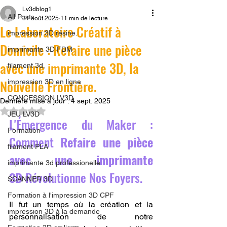
Lv3dblog1
All Posts
31 août 2025
11 min de lecture
Le Laboratoire Créatif à
impression 3D résine.
Domicile : Refaire une pièce
imprimante 3D FDM
avec une imprimante 3D, la
filament 3d,
Nouvelle Frontière.
impression 3D en ligne
CONCESSION LV3D
Dernière mise à jour :
4 sept. 2025
Noté NaN étoiles sur 5.
JEU LV3D
L'Émergence du Maker : 
Formation
Comment 
Refaire une pièce 
filament PLA
avec une imprimante 
imprimante 3d professionelle
3D
 Révolutionne Nos Foyers.
SCANNER 3D
Formation à l'impression 3D CPF
Il fut un temps où la création et la 
impression 3D à la demande
personnalisation de notre 