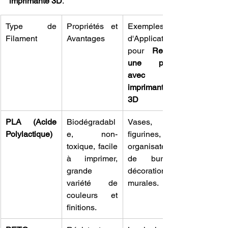
imprimante 3D
.
Type de 
Propriétés et 
Exemples 
Filament
Avantages
d'Applications 
pour 
Refaire 
une pièce 
avec une 
imprimante 
3D
PLA (Acide 
Biodégradabl
Vases, 
Polylactique)
e, non-
figurines, 
toxique, facile 
organisateurs 
à imprimer, 
de bureau, 
grande 
décorations 
variété de 
murales.
couleurs et 
finitions.