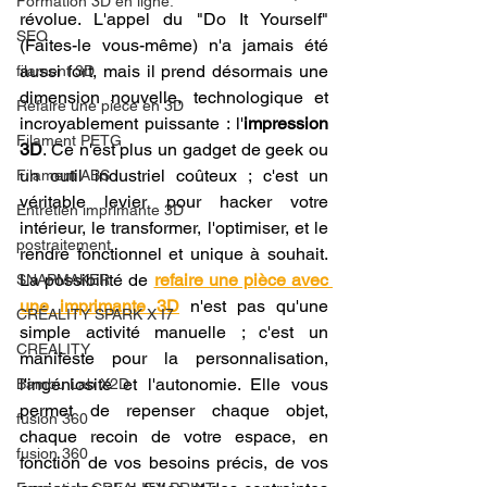
Formation 3D en ligne.
révolue. L'appel du "Do It Yourself" 
SEO
(Faites-le vous-même) n'a jamais été 
aussi fort, mais il prend désormais une 
filament 3D
dimension nouvelle, technologique et 
Refaire une piece en 3D
incroyablement puissante : l'
impression 
Filament PETG
3D
. Ce n'est plus un gadget de geek ou 
un outil industriel coûteux ; c'est un 
Filament ABS
véritable levier pour hacker votre 
Entretien imprimante 3D
intérieur, le transformer, l'optimiser, et le 
postraitement
rendre fonctionnel et unique à souhait. 
La possibilité de 
refaire une pièce avec 
SNAPMAKER
une imprimante 3D
 n'est pas qu'une 
CRÉALITY SPARK X I7
simple activité manuelle ; c'est un 
CREALITY
manifeste pour la personnalisation, 
l'ingéniosité et l'autonomie. Elle vous 
Bambu Lab X2D
permet de repenser chaque objet, 
fusion 360
chaque recoin de votre espace, en 
fusion 360
fonction de vos besoins précis, de vos 