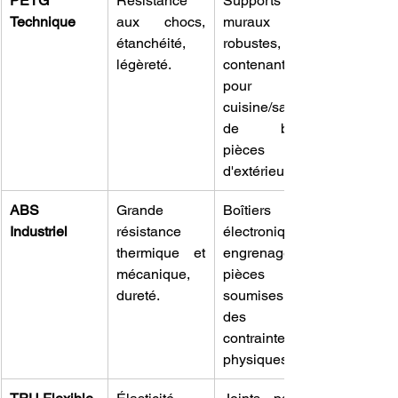
PETG 
Résistance 
Supports 
Technique
aux chocs, 
muraux 
étanchéité, 
robustes, 
légèreté.
contenants 
pour la 
cuisine/salle 
de bain, 
pièces 
d'extérieur.
ABS 
Grande 
Boîtiers 
Industriel
résistance 
électroniques, 
thermique et 
engrenages, 
mécanique, 
pièces 
dureté.
soumises à 
des 
contraintes 
physiques.