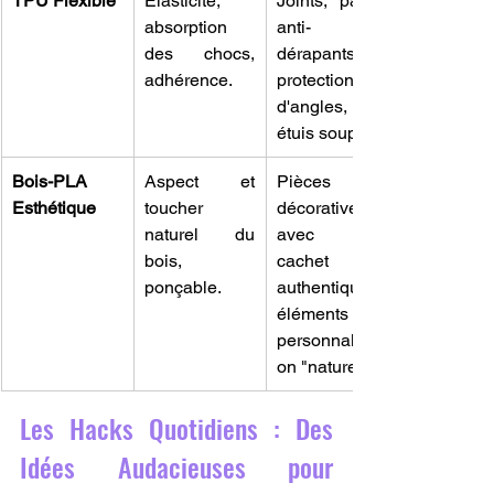
TPU Flexible
Élasticité, 
Joints, patins 
absorption 
anti-
des chocs, 
dérapants, 
adhérence.
protections 
d'angles, 
étuis souples.
Bois-PLA 
Aspect et 
Pièces 
Esthétique
toucher 
décoratives 
naturel du 
avec un 
bois, 
cachet 
ponçable.
authentique, 
éléments de 
personnalisati
on "nature".
Les Hacks Quotidiens : Des 
Idées Audacieuses pour 