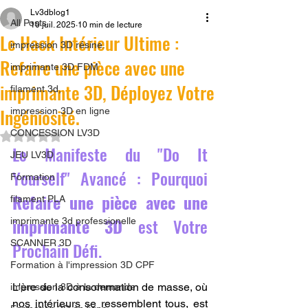
Lv3dblog1
All Posts
10 juil. 2025
10 min de lecture
Le Hack Intérieur Ultime :
impression 3D résine.
Refaire une pièce avec une
imprimante 3D FDM
imprimante 3D, Déployez Votre
filament 3d,
Ingéniosité.
impression 3D en ligne
CONCESSION LV3D
Noté NaN étoiles sur 5.
Le Manifeste du "Do It 
JEU LV3D
Yourself" Avancé : Pourquoi 
Formation
Refaire une pièce avec une 
filament PLA
imprimante 3D
 est Votre 
imprimante 3d professionelle
SCANNER 3D
Prochain Défi.
Formation à l'impression 3D CPF
L'ère de la consommation de masse, où 
impression 3D à la demande
nos intérieurs se ressemblent tous, est 