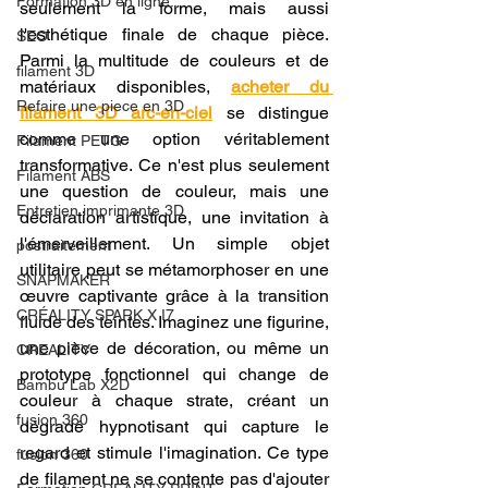
Formation 3D en ligne.
seulement la forme, mais aussi 
l'esthétique finale de chaque pièce. 
SEO
Parmi la multitude de couleurs et de 
filament 3D
matériaux disponibles, 
acheter du 
Refaire une piece en 3D
filament 3D arc-en-ciel
 se distingue 
comme une option véritablement 
Filament PETG
transformative. Ce n'est plus seulement 
Filament ABS
une question de couleur, mais une 
Entretien imprimante 3D
déclaration artistique, une invitation à 
l'émerveillement. Un simple objet 
postraitement
utilitaire peut se métamorphoser en une 
SNAPMAKER
œuvre captivante grâce à la transition 
CRÉALITY SPARK X I7
fluide des teintes. Imaginez une figurine, 
une pièce de décoration, ou même un 
CREALITY
prototype fonctionnel qui change de 
Bambu Lab X2D
couleur à chaque strate, créant un 
fusion 360
dégradé hypnotisant qui capture le 
regard et stimule l'imagination. Ce type 
fusion 360
de filament ne se contente pas d'ajouter 