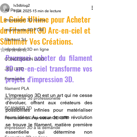
lv3dblog2
All Posts
1 juil. 2025
15 min de lecture
Le Guide Ultime pour Acheter
impression 3D résine.
du Filament 3D Arc-en-ciel et
imprimante 3D FDM
Sublimer Vos Créations.
filament 3d,
Noté NaN étoiles sur 5.
impression 3D en ligne
Pourquoi acheter du filament 
CONCESSION LV3D
3D arc-en-ciel transforme vos 
JEU LV3D
projets d'impression 3D.
Formation
filament PLA
L'impression 3D est un art qui ne cesse 
imprimante 3d professionelle
d'évoluer, offrant aux créateurs des 
SCANNER 3D
possibilités infinies pour matérialiser 
leurs idées. Au cœur de cette révolution 
Formation à l'impression 3D CPF
se trouve le filament, matière première 
impression 3D à la demande
essentielle qui détermine non 