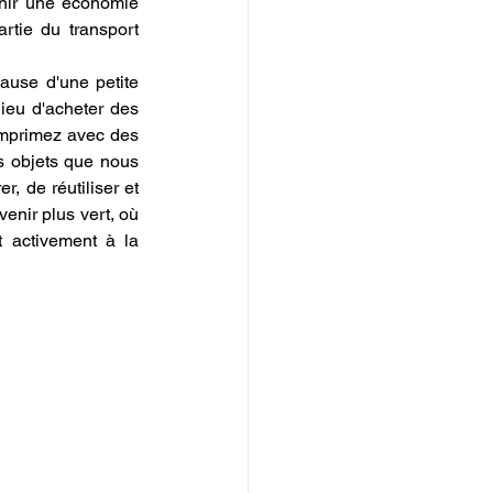
nir une économie 
tie du transport 
ause d'une petite 
ieu d'acheter des 
imprimez avec des 
s objets que nous 
r, de réutiliser et 
enir plus vert, où 
 activement à la 