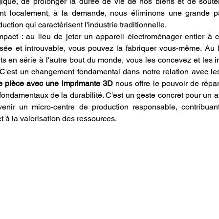
gique, de prolonger la durée de vie de nos biens et de soute
sant localement, à la demande, nous éliminons une grande par
uction qui caractérisent l'industrie traditionnelle.
mpact : au lieu de jeter un appareil électroménager entier à c
sée et introuvable, vous pouvez la fabriquer vous-même. Au l
its en série à l'autre bout du monde, vous les concevez et les 
 C'est un changement fondamental dans notre relation avec le
e pièce avec une imprimante 3D
 nous offre le pouvoir de répare
 fondamentaux de la durabilité. C'est un geste concret pour un av
enir un micro-centre de production responsable, contribuant
t à la valorisation des ressources.