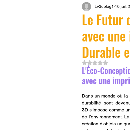
Lv3dblog1
10 juil.
CONCESSION LV3D
JEU
Le Futur 
avec une 
SCANNER 3D
Formation 
Durable e
SEO
filament 3D
Refa
Noté NaN étoiles su
L'Éco-Concepti
Entretien imprimante 3D
p
avec une impr
Dans un monde où la su
Bambu Lab X2D
fusion 36
durabilité sont deve
3D
 s'impose comme un o
de l'environnement. La 
création d'objets uniqu