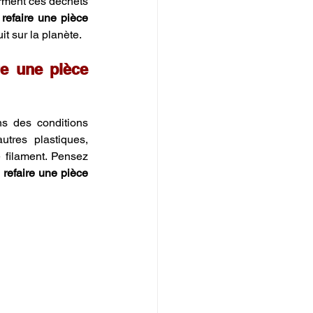
rment ces déchets 
 
refaire une pièce 
it sur la planète.
re une pièce 
 des conditions 
tres plastiques, 
 filament. Pensez 
 
refaire une pièce 