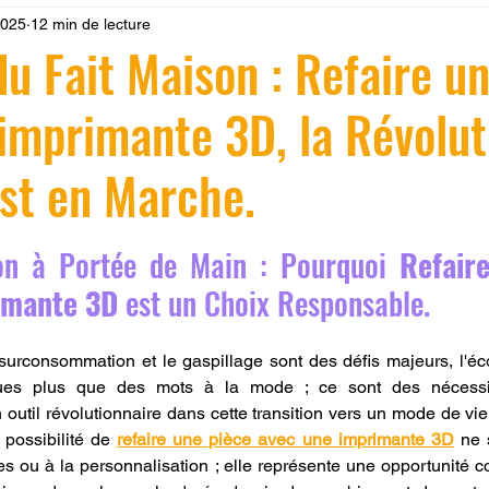
 2025
12 min de lecture
 LV3D
Formation
filament PLA
imprimante 3d pro
du Fait Maison : Refaire u
imprimante 3D, la Révolut
à l'impression 3D CPF
impression 3D à la demande
F
st en Marche.
ire une piece en 3D
Filament PETG
Filament ABS
r 5.
on à Portée de Main : Pourquoi 
Refaire
ostraitement
SNAPMAKER
CRÉALITY SPARK X I7
imante 3D
 est un Choix Responsable.
rconsommation et le gaspillage sont des défis majeurs, l'éco
0
fusion 360
Formation CREALITY PRINT
nues plus que des mots à la mode ; ce sont des nécessit
util révolutionnaire dans cette transition vers un mode de vie
possibilité de 
refaire une pièce avec une imprimante 3D
 ne 
es ou à la personnalisation ; elle représente une opportunité co