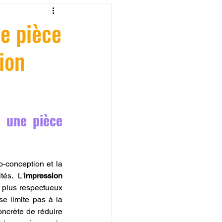
fessionelle
ne pièce
ion
ormation 3D en ligne.
 une pièce 
CREALITY
-conception et la 
és. L'
impression 
 plus respectueux 
se limite pas à la 
ncrète de réduire 