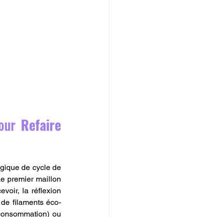
our 
Refaire 
ogique de cycle de 
e premier maillon 
oir, la réflexion 
de filaments éco-
-consommation) ou 