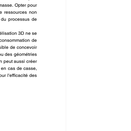
asse. Opter pour 
e ressources non 
renouvelables. Cette étape initiale est fondamentale pour s'assurer que l'ensemble du processus de 
élisation 3D ne se 
a consommation de 
sible de concevoir 
ou des géométries 
n peut aussi créer 
 en cas de casse, 
r l'efficacité des 