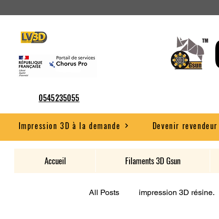
0545235055
Impression 3D à la demande
Devenir revendeur
Accueil
Filaments 3D Gsun
All Posts
impression 3D résine.