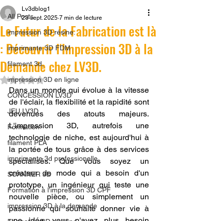
Lv3dblog1
All Posts
23 sept. 2025
7 min de lecture
Le Futur de la Fabrication est là
impression 3D résine.
: Découvrir l'Impression 3D à la
imprimante 3D FDM
Demande chez LV3D.
filament 3d,
Noté NaN étoiles sur 5.
impression 3D en ligne
Dans un monde qui évolue à la vitesse 
CONCESSION LV3D
de l'éclair, la flexibilité et la rapidité sont 
JEU LV3D
devenues des atouts majeurs. 
L'impression 3D, autrefois une 
Formation
technologie de niche, est aujourd'hui à 
filament PLA
la portée de tous grâce à des services 
imprimante 3d professionelle
spécialisés. Que vous soyez un 
créateur de mode qui a besoin d'un 
SCANNER 3D
prototype, un ingénieur qui teste une 
Formation à l'impression 3D CPF
nouvelle pièce, ou simplement un 
impression 3D à la demande
passionné qui souhaite donner vie à 
une idée, vous n'avez plus besoin 