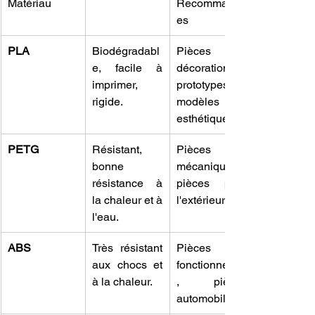
Matériau
Recommandé
es
PLA
Biodégradabl
Pièces de 
e, facile à 
décoration, 
imprimer, 
prototypes, 
rigide.
modèles 
esthétiques.
PETG
Résistant, 
Pièces 
bonne 
mécaniques, 
résistance à 
pièces pour 
la chaleur et à 
l'extérieur.
l'eau.
ABS
Très résistant 
Pièces 
aux chocs et 
fonctionnelles
à la chaleur.
, pièces 
automobiles.