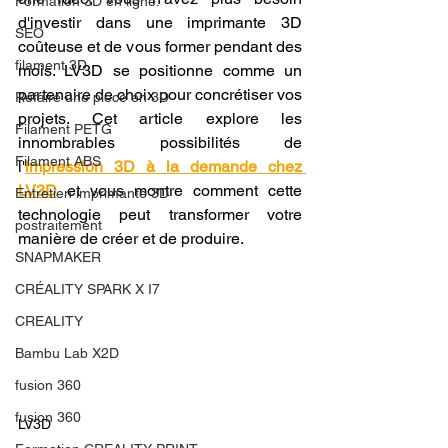
Formation 3D en ligne.
d'investir dans une imprimante 3D 
SEO
coûteuse et de vous former pendant des 
filament 3D
mois. LV3D se positionne comme un 
partenaire de choix pour concrétiser vos 
Refaire une piece en 3D
projets. Cet article explore les 
Filament PETG
innombrables possibilités de 
Filament ABS
l'
impression 3D à la demande chez 
LV3D
 et vous montre comment cette 
Entretien imprimante 3D
technologie peut transformer votre 
postraitement
manière de créer et de produire.
SNAPMAKER
CRÉALITY SPARK X I7
CREALITY
Bambu Lab X2D
fusion 360
fusion 360
LV3D