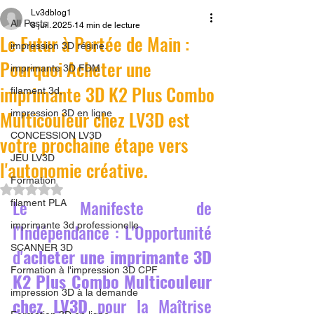
Lv3dblog1
All Posts
8 juil. 2025
14 min de lecture
Le Futur à Portée de Main :
impression 3D résine.
Pourquoi Acheter une
imprimante 3D FDM
imprimante 3D K2 Plus Combo
filament 3d,
Multicouleur chez LV3D est
impression 3D en ligne
CONCESSION LV3D
votre prochaine étape vers
JEU LV3D
l'autonomie créative.
Formation
Noté NaN étoiles sur 5.
Le Manifeste de 
filament PLA
imprimante 3d professionelle
l'Indépendance : L'Opportunité 
SCANNER 3D
d'
acheter une imprimante 3D 
Formation à l'impression 3D CPF
K2 Plus Combo Multicouleur 
impression 3D à la demande
chez LV3D
 pour la Maîtrise 