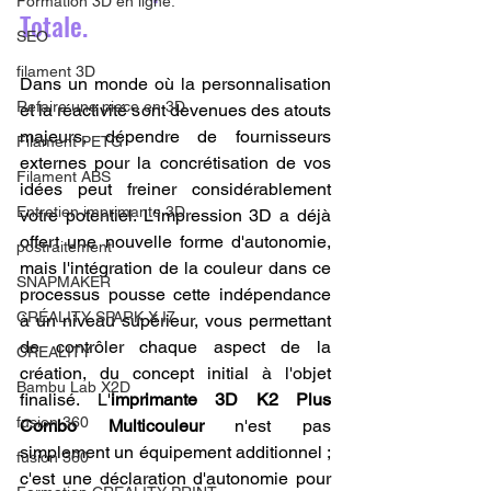
Formation 3D en ligne.
Totale.
SEO
filament 3D
Dans un monde où la personnalisation 
Refaire une piece en 3D
et la réactivité sont devenues des atouts 
majeurs, dépendre de fournisseurs 
Filament PETG
externes pour la concrétisation de vos 
Filament ABS
idées peut freiner considérablement 
Entretien imprimante 3D
votre potentiel. L'impression 3D a déjà 
offert une nouvelle forme d'autonomie, 
postraitement
mais l'intégration de la couleur dans ce 
SNAPMAKER
processus pousse cette indépendance 
CRÉALITY SPARK X I7
à un niveau supérieur, vous permettant 
de contrôler chaque aspect de la 
CREALITY
création, du concept initial à l'objet 
Bambu Lab X2D
finalisé. L'
imprimante 3D K2 Plus 
fusion 360
Combo Multicouleur
 n'est pas 
simplement un équipement additionnel ; 
fusion 360
c'est une déclaration d'autonomie pour 