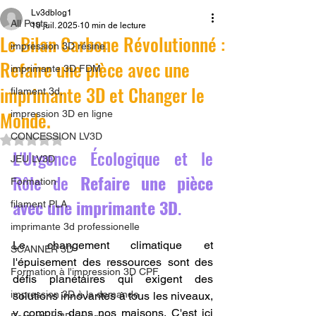
Lv3dblog1
All Posts
10 juil. 2025
10 min de lecture
Le Bilan Carbone Révolutionné :
impression 3D résine.
Refaire une pièce avec une
imprimante 3D FDM
imprimante 3D et Changer le
filament 3d,
Monde.
impression 3D en ligne
CONCESSION LV3D
Noté NaN étoiles sur 5.
L'Urgence Écologique et le 
JEU LV3D
Rôle de 
Refaire une pièce 
Formation
avec une imprimante 3D
.
filament PLA
imprimante 3d professionelle
Le changement climatique et 
SCANNER 3D
l'épuisement des ressources sont des 
Formation à l'impression 3D CPF
défis planétaires qui exigent des 
impression 3D à la demande
solutions innovantes à tous les niveaux, 
y compris dans nos maisons. C'est ici 