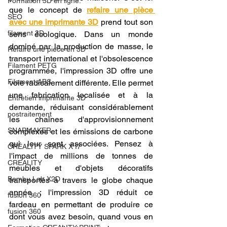
Formation 3D en ligne.
que le concept de 
refaire une pièce 
SEO
avec une imprimante 3D
 prend tout son 
filament 3D
sens écologique. Dans un monde 
dominé par la production de masse, le 
Refaire une piece en 3D
transport international et l'obsolescence 
Filament PETG
programmée, l'impression 3D offre une 
Filament ABS
voie radicalement différente. Elle permet 
une fabrication localisée et à la 
Entretien imprimante 3D
demande, réduisant considérablement 
postraitement
les chaînes d'approvisionnement 
SNAPMAKER
complexes et les émissions de carbone 
qui leur sont associées. Pensez à 
CRÉALITY SPARK X I7
l'impact de millions de tonnes de 
CREALITY
meubles et d'objets décoratifs 
Bambu Lab X2D
transportés à travers le globe chaque 
année ; l'impression 3D réduit ce 
fusion 360
fardeau en permettant de produire ce 
fusion 360
dont vous avez besoin, quand vous en 