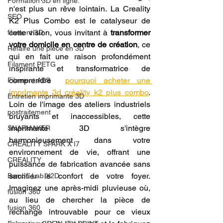
Formation 3D en ligne.
n'est plus un rêve lointain. La Creality 
SEO
K2 Plus Combo est le catalyseur de 
cette vision, vous invitant à 
transformer 
filament 3D
votre domicile en centre de création
, ce 
Refaire une piece en 3D
qui en fait une raison profondément 
Filament PETG
inspirante et transformatrice de 
comprendre  
pourquoi acheter une 
Filament ABS
imprimante 3d créality k2 plus combo
. 
Entretien imprimante 3D
Loin de l'image des ateliers industriels 
postraitement
bruyants et inaccessibles, cette 
imprimante 3D s'intègre 
SNAPMAKER
harmonieusement dans votre 
CRÉALITY SPARK X I7
environnement de vie, offrant une 
CREALITY
puissance de fabrication avancée sans 
sacrifier le confort de votre foyer. 
Bambu Lab X2D
Imaginez une après-midi pluvieuse où, 
fusion 360
au lieu de chercher la pièce de 
fusion 360
rechange introuvable pour ce vieux 