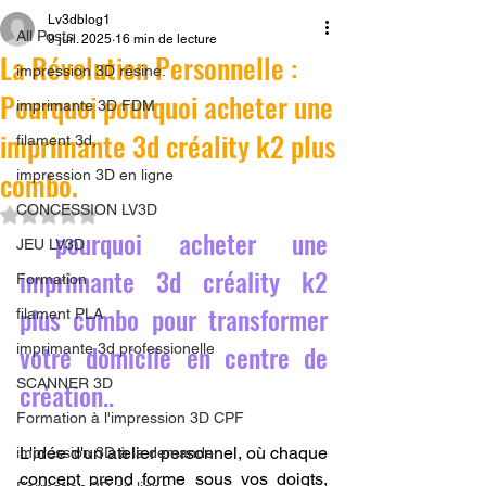
Lv3dblog1
All Posts
9 juil. 2025
16 min de lecture
La Révolution Personnelle :
impression 3D résine.
Pourquoi pourquoi acheter une
imprimante 3D FDM
imprimante 3d créality k2 plus
filament 3d,
combo.
impression 3D en ligne
CONCESSION LV3D
Noté NaN étoiles sur 5.
 pourquoi acheter une 
JEU LV3D
imprimante 3d créality k2 
Formation
plus combo pour transformer 
filament PLA
votre domicile en centre de 
imprimante 3d professionelle
SCANNER 3D
création..
Formation à l'impression 3D CPF
L'idée d'un atelier personnel, où chaque 
impression 3D à la demande
concept prend forme sous vos doigts, 