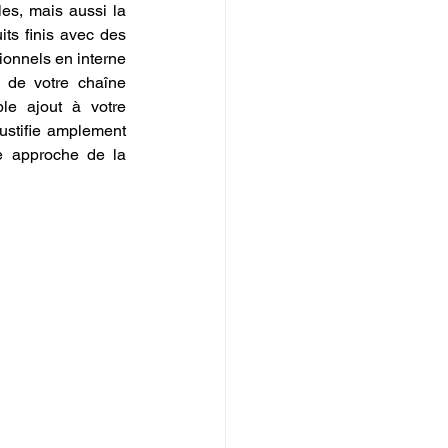
es, mais aussi la 
ts finis avec des 
onnels en interne 
 de votre chaîne 
e ajout à votre 
équipement ; c'est une transformation radicale de votre capacité à fabriquer, ce qui justifie amplement 
re approche de la 