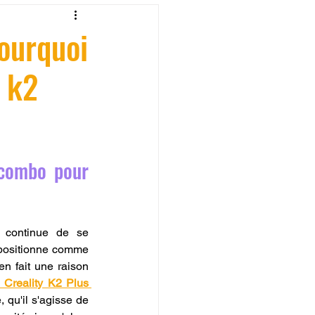
fessionelle
pourquoi
 k2
ormation 3D en ligne.
combo pour 
CREALITY
 continue de se 
 positionne comme 
en fait une raison 
Creality K2 Plus 
 qu'il s'agisse de 