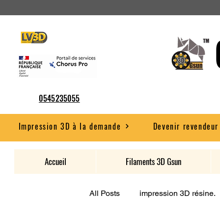
0545235055
Impression 3D à la demande
Devenir revendeur
Accueil
Filaments 3D Gsun
All Posts
impression 3D résine.