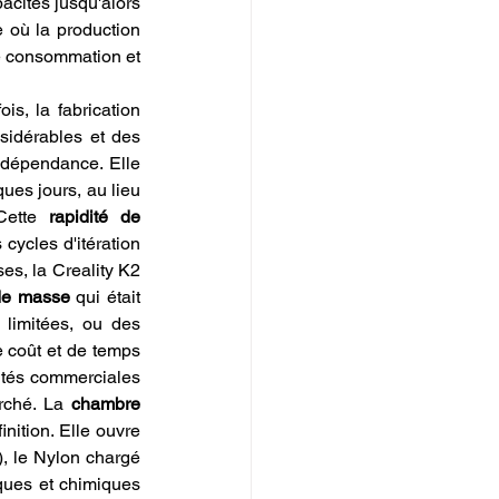
acités jusqu'alors 
 où la production 
e consommation et 
s, la fabrication 
sidérables et des 
 dépendance. Elle 
ques jours, au lieu 
Cette 
rapidité de 
cycles d'itération 
es, la Creality K2 
 de masse
 qui était 
limitées, ou des 
 coût et de temps 
ités commerciales 
rché. La 
chambre 
nition. Elle ouvre 
 le Nylon chargé 
ques et chimiques 