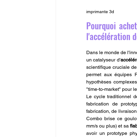
imprimante 3d
Pourquoi achet
l'accélération 
Dans le monde de l'inno
un catalyseur d'
accélér
scientifique cruciale 
permet aux équipes R&
hypothèses complexes e
"time-to-market" pour l
Le cycle traditionnel 
fabrication de proto
fabrication, de livraiso
Combo brise ce goulot
mm/s ou plus) et sa 
fiab
avoir un prototype ph