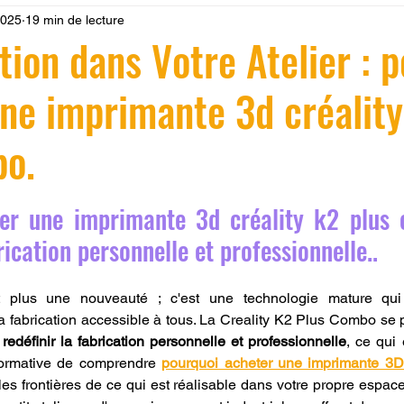
 2025
19 min de lecture
 LV3D
Formation
filament PLA
imprimante 3d pro
tion dans Votre Atelier : 
ne imprimante 3d créality
à l'impression 3D CPF
impression 3D à la demande
F
bo.
ire une piece en 3D
Filament PETG
Filament ABS
r 5.
er une imprimante 3d créality k2 plus 
ostraitement
SNAPMAKER
CRÉALITY SPARK X I7
rication personnelle et professionnelle..
t plus une nouveauté ; c'est une technologie mature qui
0
fusion 360
Formation CREALITY PRINT
la fabrication accessible à tous. La Creality K2 Plus Combo se
 
redéfinir la fabrication personnelle et professionnelle
, ce qui 
formative de comprendre 
pourquoi acheter une imprimante 3D 
les frontières de ce qui est réalisable dans votre propre espace,