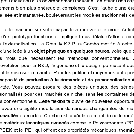
 petit atelier ou d'un environnement industriel, en offrant des cap
ments bien plus onéreux et complexes. C'est l'aube d'une ère
alisée et instantanée, bouleversant les modèles traditionnels d
 telle machine sur votre capacité à innover et à créer. Autrefoi
d'un prototype fonctionnel impliquait des délais d'attente con
à l'externalisation. La Creality K2 Plus Combo met fin à cette
d'une idée à un 
objet physique en quelques heures
, voire quel
 mois que nécessitent les méthodes conventionnelles. 
révolution pour la R&D, l'ingénierie et le design, permettant des 
nt la mise sur le marché. Pour les petites et moyennes entrepris
capacité de 
production à la demande
 et de 
personnalisation
ortée. Vous pouvez produire des pièces uniques, des séries 
sonnalisés pour des marchés de niche, sans les contraintes de
s conventionnels. Cette flexibilité ouvre de nouvelles opportun
 avec une agilité inédite aux demandes changeantes du ma
 chauffée
 du modèle Combo est le véritable atout de cette redéfi
e 
matériaux techniques avancés
 comme le Polycarbonate (PC),
PEEK et le PEI, qui offrent des propriétés mécaniques, thermi