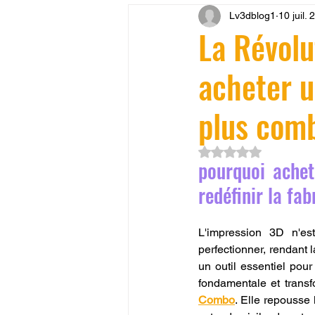
Lv3dblog1
10 juil.
CONCESSION LV3D
JEU
La Révolu
acheter u
SCANNER 3D
Formation 
plus com
SEO
filament 3D
Refa
Noté NaN étoiles su
pourquoi achet
Entretien imprimante 3D
p
redéfinir la fab
L'impression 3D n'es
Bambu Lab X2D
fusion 36
perfectionner, rendant 
un outil essentiel pour
fondamentale et trans
Combo
. Elle repousse 