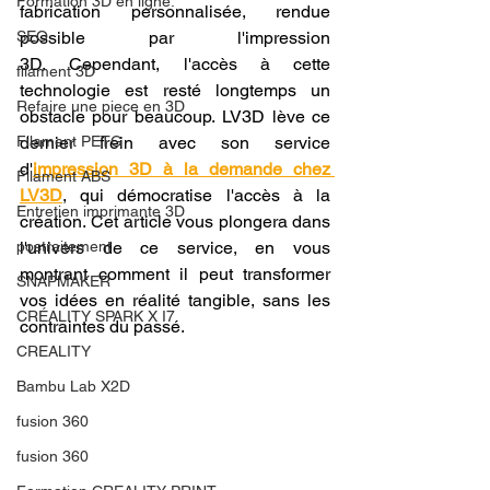
Formation 3D en ligne.
fabrication personnalisée, rendue 
SEO
possible par l'impression 
3D. Cependant, l'accès à cette 
filament 3D
technologie est resté longtemps un 
Refaire une piece en 3D
obstacle pour beaucoup. LV3D lève ce 
Filament PETG
dernier frein avec son service 
d'
impression 3D à la demande chez 
Filament ABS
LV3D
, qui démocratise l'accès à la 
Entretien imprimante 3D
création. Cet article vous plongera dans 
postraitement
l'univers de ce service, en vous 
montrant comment il peut transformer 
SNAPMAKER
vos idées en réalité tangible, sans les 
CRÉALITY SPARK X I7
contraintes du passé.
CREALITY
Bambu Lab X2D
fusion 360
fusion 360