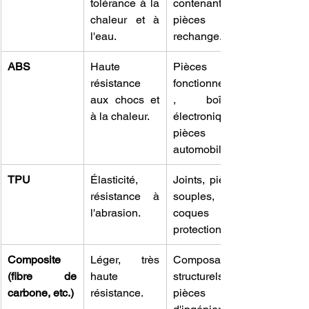
tolérance à la 
contenants, 
chaleur et à 
pièces de 
l'eau.
rechange.
ABS
Haute 
Pièces 
résistance 
fonctionnelles
aux chocs et 
, boîtiers 
à la chaleur.
électroniques, 
pièces 
automobiles.
TPU
Élasticité, 
Joints, pièces 
résistance à 
souples, 
l'abrasion.
coques de 
protection.
Composite 
Léger, très 
Composants 
(fibre de 
haute 
structurels, 
carbone, etc.)
résistance.
pièces 