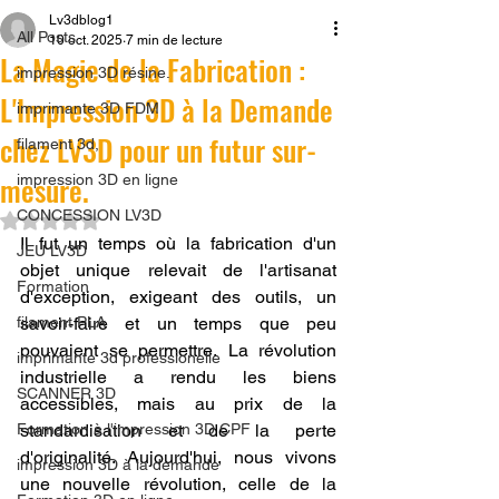
Lv3dblog1
All Posts
10 oct. 2025
7 min de lecture
La Magie de la Fabrication :
impression 3D résine.
L'Impression 3D à la Demande
imprimante 3D FDM
chez LV3D pour un futur sur-
filament 3d,
mesure.
impression 3D en ligne
CONCESSION LV3D
Noté NaN étoiles sur 5.
Il fut un temps où la fabrication d'un 
JEU LV3D
objet unique relevait de l'artisanat 
Formation
d'exception, exigeant des outils, un 
filament PLA
savoir-faire et un temps que peu 
pouvaient se permettre. La révolution 
imprimante 3d professionelle
industrielle a rendu les biens 
SCANNER 3D
accessibles, mais au prix de la 
Formation à l'impression 3D CPF
standardisation et de la perte 
d'originalité. Aujourd'hui, nous vivons 
impression 3D à la demande
une nouvelle révolution, celle de la 