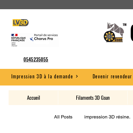
0545235055
Impression 3D à la demande
Devenir revendeur
Accueil
Filaments 3D Gsun
All Posts
impression 3D résine.