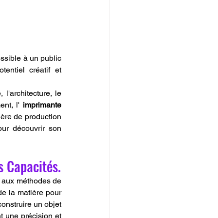
ssible à un public 
ntiel créatif et 
'architecture, le 
nt, l' 
imprimante 
ière de production 
our découvrir son 
 Capacités.
t aux méthodes de 
de la matière pour 
nstruire un objet 
 une précision et 