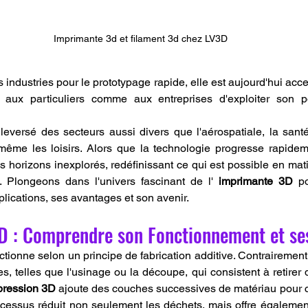
Imprimante 3d et filament 3d chez LV3D
industries pour le prototypage rapide, elle est aujourd'hui acce
 aux particuliers comme aux entreprises d'exploiter son pote
eversé des secteurs aussi divers que l'aérospatiale, la santé, l
 même les loisirs. Alors que la technologie progresse rapideme
es horizons inexplorés, redéfinissant ce qui est possible en mat
. Plongeons dans l'univers fascinant de l' 
imprimante 3D
 p
lications, ses avantages et son avenir.
D : Comprendre son Fonctionnement et ses
nctionne selon un principe de fabrication additive. Contrairemen
les, telles que l'usinage ou la découpe, qui consistent à retirer 
pression 3D
 ajoute des couches successives de matériau pour co
ocessus réduit non seulement les déchets, mais offre également