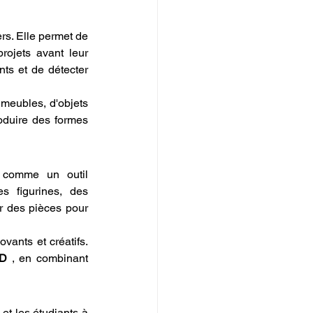
rs. Elle permet de 
rojets avant leur 
s et de détecter 
meubles, d'objets 
oduire des formes 
 comme un outil 
s figurines, des 
 des pièces pour 
vants et créatifs. 
3D
 , en combinant 
et les étudiants à 