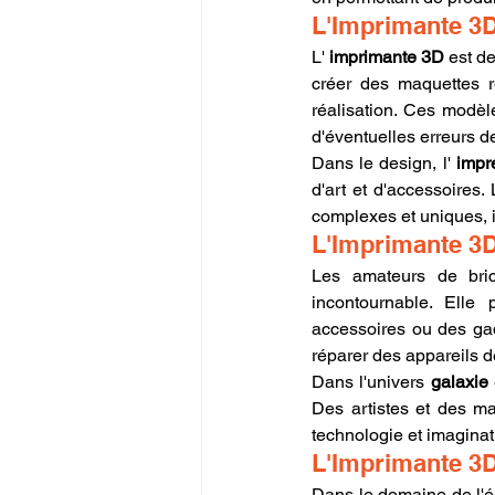
L'Imprimante 3D
L' 
imprimante 3D
 est d
créer des maquettes ré
réalisation. Ces modèl
d'éventuelles erreurs d
Dans le design, l' 
impr
d'art et d'accessoires.
complexes et uniques, i
L'Imprimante 3D 
Les amateurs de brico
incontournable. Elle 
accessoires ou des gad
réparer des appareils d
Dans l'univers 
galaxie
Des artistes et des ma
technologie et imaginat
L'Imprimante 3D
Dans le domaine de l'éd