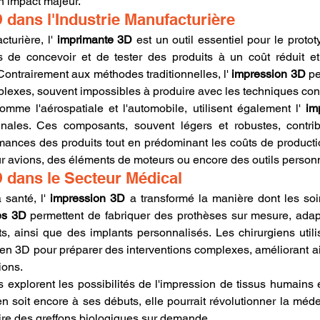
un impact majeur.
 dans l'Industrie Manufacturière
turière, l' 
imprimante 3D
 est un outil essentiel pour le protot
s de concevoir et de tester des produits à un coût réduit et
ontrairement aux méthodes traditionnelles, l' 
impression 3D
 p
lexes, souvent impossibles à produire avec les techniques con
omme l'aérospatiale et l'automobile, utilisent également l' 
im
inales. Ces composants, souvent légers et robustes, contrib
formances des produits tout en prédominant les coûts de product
ur avions, des éléments de moteurs ou encore des outils person
 dans le Secteur Médical
santé, l' 
impression 3D
 a transformé la manière dont les so
es 3D
 permettent de fabriquer des prothèses sur mesure, adap
ts, ainsi que des implants personnalisés. Les chirurgiens util
 3D pour préparer des interventions complexes, améliorant ains
ions.
 explorent les possibilités de l'impression de tissus humains e
n soit encore à ses débuts, elle pourrait révolutionner la méde
ire des greffons biologiques sur demande.