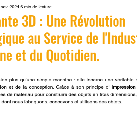
 nov. 2024
6 min de lecture
 LV3D
Formation
filament PLA
imprimante 3d pro
nte 3D : Une Révolution
ique au Service de l'Indus
à l'impression 3D CPF
impression 3D à la demande
F
ne et du Quotidien.
ire une piece en 3D
Filament PETG
Filament ABS
r 5.
bien plus qu'une simple machine : elle incarne une véritable r
ostraitement
SNAPMAKER
CRÉALITY SPARK X I7
ion et de la conception. Grâce à son principe d' 
impression
s de matériau pour construire des objets en trois dimensions, 
 dont nous fabriquons, concevons et utilisons des objets. 
0
fusion 360
Formation CREALITY PRINT