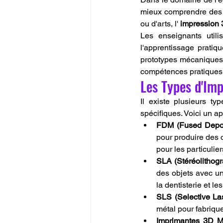
mieux comprendre des c
ou d'arts, l' 
impression
Les enseignants utili
l'apprentissage prati
prototypes mécaniques p
compétences pratiques
Les Types d'Im
Il existe plusieurs typ
spécifiques. Voici un a
FDM (Fused Depos
pour produire des 
pour les particulier
SLA (Stéréolithogr
des objets avec une
la dentisterie et l
SLS (Selective Las
métal pour fabrique
Imprimantes 3D Mé