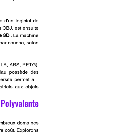
 d'un logiciel de 
 OBJ, est ensuite 
e 3D
 . La machine 
 par couche, selon 
(PLA, ABS, PETG), 
iau possède des 
propriétés uniques : résistance, flexibilité, esthétique ou encore durabilité. Cette diversité permet à l' 
riels aux objets 
Polyvalente 
mbreux domaines 
e coût. Explorons 