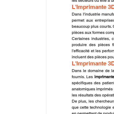
les secteurs où elle a 
L'Imprimante 3D
Dans l'industrie manufac
permet aux entreprise
beaucoup plus courts. C
pièces aux formes comp
Certaines industries, c
produire des pièces f
l'efficacité et les per
incluent des pièces po
L'Imprimante 3D
Dans le domaine de la 
fournis. Les 
imprimant
spécifiques des patien
anatomiques imprimés en
les résultats des opérat
De plus, les chercheurs
que cette technologie e
en permettant de produ