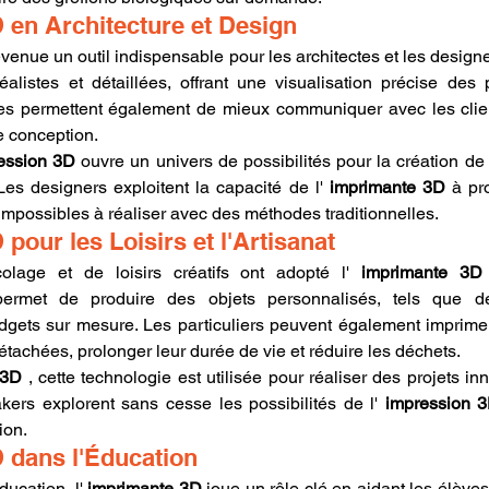
 en Architecture et Design
evenue un outil indispensable pour les architectes et les designe
alistes et détaillées, offrant une visualisation précise des p
es permettent également de mieux communiquer avec les client
e conception.
ession 3D
 ouvre un univers de possibilités pour la création de 
 Les designers exploitent la capacité de l' 
imprimante 3D
 à pr
mpossibles à réaliser avec des méthodes traditionnelles.
pour les Loisirs et l'Artisanat
lage et de loisirs créatifs ont adopté l' 
imprimante 3D
permet de produire des objets personnalisés, tels que de
gets sur mesure. Les particuliers peuvent également imprimer
étachées, prolonger leur durée de vie et réduire les déchets.
 3D
 , cette technologie est utilisée pour réaliser des projets inno
kers explorent sans cesse les possibilités de l' 
impression 
ion.
 dans l'Éducation
ucation, l' 
imprimante 3D
 joue un rôle clé en aidant les élèves 