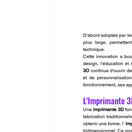
D'abord adoptée par les 
plus large, permettant
technique.
Cette innovation a boul
design, l'éducation et
3D
 continue d'ouvrir d
et de personnalisation
fonctionnement, ses app
L'Imprimante 3
Une 
imprimante 3D
 fo
fabrication traditionnel
obtenir une forme, l' 
im
tridimensionnel. Ce pr