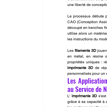
une liberté de concepti
Le processus débute pa
CAO (Conception Assist
découpé en tranches fin
utilise alors un matéri
les instructions du mod
Les 
filaments 3D
 jouen
en métal, en résine 
imprimante 3D
 de rép
personnalisés pour un 
Les Applicatio
au Service de 
L' 
imprimante 3D
 s'es
grâce à sa capacité à 