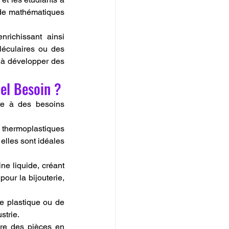
 de mathématiques 
richissant ainsi 
éculaires ou des 
 à développer des 
el Besoin ?
e à des besoins 
s thermoplastiques 
lles sont idéales 
ne liquide, créant 
our la bijouterie, 
e plastique ou de 
strie.
re des pièces en 