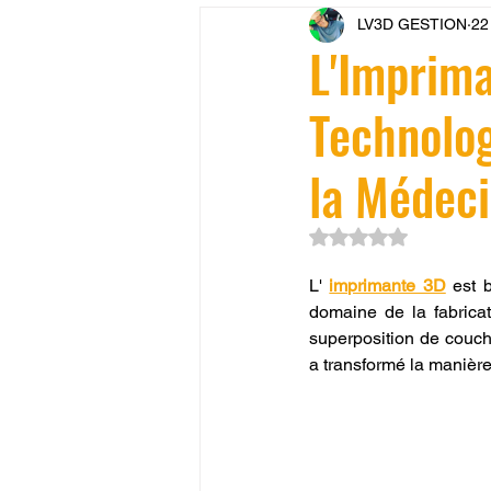
LV3D GESTION
22
CONCESSION LV3D
JEU
L'Imprima
Technolog
SCANNER 3D
Formation 
la Médeci
SEO
filament 3D
Refa
Noté NaN étoiles su
L' 
imprimante 3D
 est 
Entretien imprimante 3D
p
domaine de la fabricat
superposition de couche
a transformé la manière
Bambu Lab X2D
fusion 36