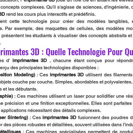
oncepts complexes. Qu'il s'agisse de sciences, d'ingénierie,
 3D
 rend les cours plus interactifs et prédéfinis.
sent cette technologie pour créer des modèles tangibles, en
que. Par exemple, des maquettes de cellules, des modèles mol
résentent les étudiants à visualiser des concepts abstraits et
.
primantes 3D : Quelle Technologie Pour Qu
es d' 
imprimantes 3D
 , chacune étant conçue pour répondr
perçu des principales technologies disponibles :
ition Modeling)
 : Ces 
imprimantes 3D
 utilisent des filament
objets couche par couche. Simples, abordables et polyvalentes, e
s et les débutants.
aphie)
 : Ces machines utilisent un laser pour solidifier une rési
 précision et une finition exceptionnelles. Elles sont parfaites p
es applications nécessitant des détails complexes.
er Sintering)
 : Ces 
imprimantes 3D
 fusionnent des poudres d
r des pièces robustes et détaillées, souvent utilisées dans l'indu
talliques
 : Ces machines spécialisées permettent de produi