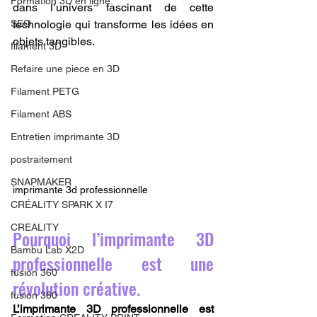
Formation 3D en ligne.
dans l’univers fascinant de cette 
SEO
technologie qui transforme les idées en 
objets tangibles.
filament 3D
Refaire une piece en 3D
Filament PETG
Filament ABS
Entretien imprimante 3D
postraitement
SNAPMAKER
imprimante 3d professionnelle
CRÉALITY SPARK X I7
CREALITY
Pourquoi l’imprimante 3D 
Bambu Lab X2D
professionnelle est une 
fusion 360
révolution créative.
fusion 360
L’imprimante 3D professionnelle est 