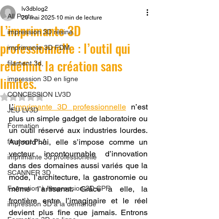
lv3dblog2
All Posts
20 mai 2025
10 min de lecture
L’imprimante 3D
impression 3D résine.
professionnelle : l’outil qui
imprimante 3D FDM
redéfinit la création sans
filament 3d,
limites.
impression 3D en ligne
CONCESSION LV3D
Noté NaN étoiles sur 5.
L’
imprimante 3D professionnelle
 n’est 
JEU LV3D
plus un simple gadget de laboratoire ou 
Formation
un outil réservé aux industries lourdes. 
filament PLA
Aujourd’hui, elle s’impose comme un 
vecteur incontournable d’innovation 
imprimante 3d professionelle
dans des domaines aussi variés que la 
SCANNER 3D
mode, l’architecture, la gastronomie ou 
Formation à l'impression 3D CPF
même l’artisanat. Grâce à elle, la 
frontière entre l’imaginaire et le réel 
impression 3D à la demande
devient plus fine que jamais. Entrons 