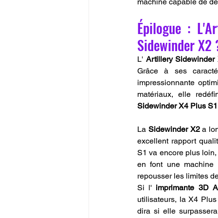
machine capable de dép
Épilogue : L'Ar
Sidewinder X2 
L' 
Artillery Sidewinder
Grâce à ses caracté
impressionnante optimi
matériaux, elle redéf
Sidewinder X4 Plus S1 e
La 
Sidewinder X2
 a lo
excellent rapport quali
S1 va encore plus loin,
en font une machine i
repousser les limites de
Si l' 
imprimante 3D 
utilisateurs, la X4 Pl
dira si elle surpasser