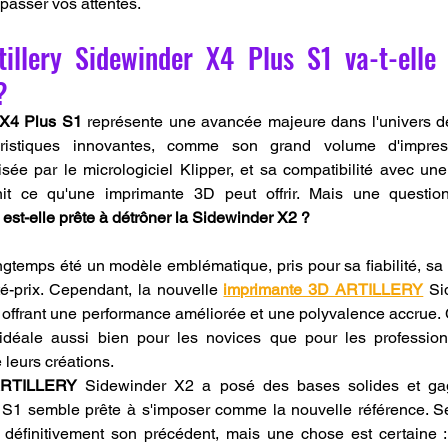
asser vos attentes.
tillery Sidewinder X4 Plus S1 va-t-elle 
?
 X4 Plus S1
 représente une avancée majeure dans l'univers de
ristiques innovantes, comme son grand volume d'impress
sée par le micrologiciel Klipper, et sa compatibilité avec u
init ce qu'une imprimante 3D peut offrir. Mais une question
st-elle prête à détrôner la Sidewinder X2 ?
ngtemps été un modèle emblématique, pris pour sa fiabilité, sa 
té-prix. Cependant, la nouvelle 
imprimante 3D ARTILLERY
 Si
 offrant une performance améliorée et une polyvalence accrue. 
déale aussi bien pour les novices que pour les profession
 leurs créations.
ARTILLERY
 Sidewinder X2 a posé des bases solides et ga
us S1 semble prête à s'imposer comme la nouvelle référence. S
a définitivement son précédent, mais une chose est certaine : 