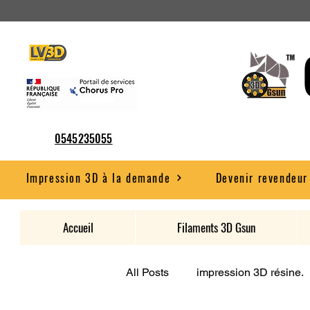
0545235055
Impression 3D à la demande
Devenir revendeur
Accueil
Filaments 3D Gsun
All Posts
impression 3D résine.