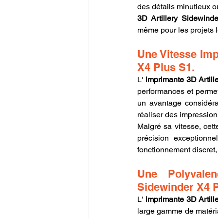
des détails minutieux ou
3D Artillery Sidewind
même pour les projets l
Une Vitesse Imp
X4 Plus S1.
L' 
imprimante 3D Artil
performances et permet 
un avantage considérab
réaliser des impression
Malgré sa vitesse, cet
précision exceptionne
fonctionnement discret,
Une Polyvalen
Sidewinder X4 P
L' 
imprimante 3D Artil
large gamme de matéria