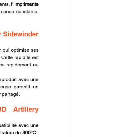
ts, l' 
imprimante 
rmance constante, 
 Sidewinder 
, qui optimise ses 
. Cette rapidité est 
pes rapidement ou 
eproduit avec une 
euse garantit un 
r partagé.
 Artillery 
tibilité avec une 
rature de 
300°C
 , 