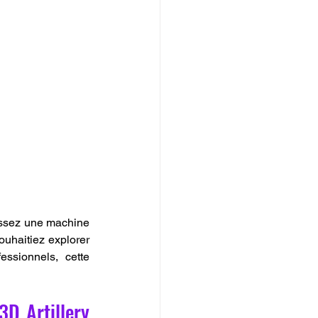
issez une machine 
ouhaitiez explorer 
ssionnels, cette 
D Artillery 