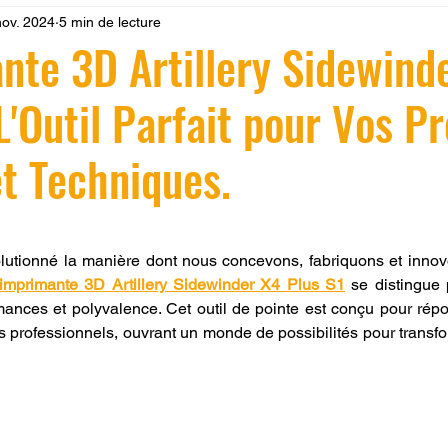
nov. 2024
5 min de lecture
 LV3D
Formation
filament PLA
imprimante 3d pro
nte 3D Artillery Sidewind
L'Outil Parfait pour Vos Pr
à l'impression 3D CPF
impression 3D à la demande
F
et Techniques.
ire une piece en 3D
Filament PETG
Filament ABS
r 5.
lutionné la manière dont nous concevons, fabriquons et innov
ostraitement
SNAPMAKER
CRÉALITY SPARK X I7
imprimante 3D Artillery Sidewinder X4 Plus S1
 se distingue 
ormances et polyvalence. Cet outil de pointe est conçu pour rép
professionnels, ouvrant un monde de possibilités pour transfo
0
fusion 360
Formation CREALITY PRINT