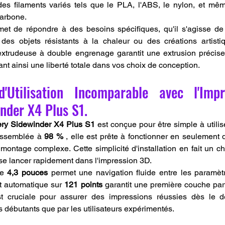
es filaments variés tels que le PLA, l'ABS, le nylon, et mêm
carbone.
et de répondre à des besoins spécifiques, qu'il s'agisse de 
des objets résistants à la chaleur ou des créations artistiq
 extrudeuse à double engrenage garantit une extrusion précis
rant ainsi une liberté totale dans vos choix de conception.
d'Utilisation Incomparable avec l'Imp
inder X4 Plus S1.
lery Sidewinder X4 Plus S1
 est conçue pour être simple à utilis
assemblée à 
98 %
 , elle est prête à fonctionner en seulement 
montage complexe. Cette simplicité d'installation en fait un cho
se lancer rapidement dans l'impression 3D.
de 
4,3 pouces
 permet une navigation fluide entre les paramètr
t automatique sur 
121 points
 garantit une première couche parf
st cruciale pour assurer des impressions réussies dès le dép
s débutants que par les utilisateurs expérimentés.