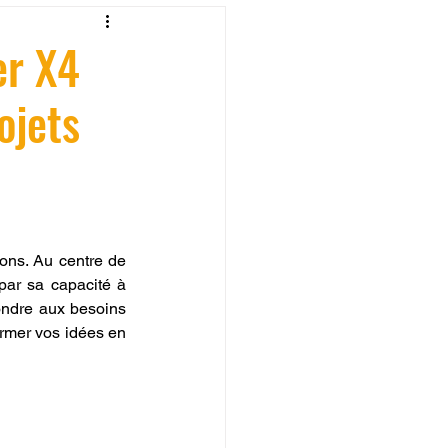
fessionelle
er X4
ojets
ormation 3D en ligne.
ons. Au centre de 
CREALITY
par sa capacité à 
ondre aux besoins 
rmer vos idées en 