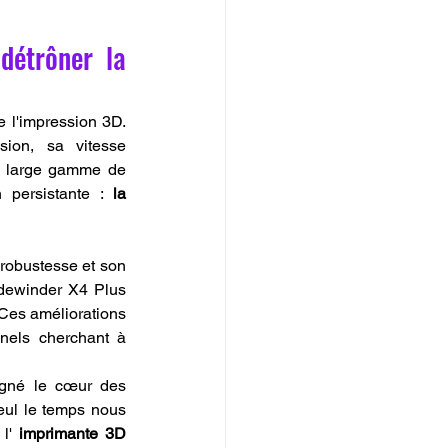
détrôner la 
 l'impression 3D. 
ion, sa vitesse 
ne large gamme de 
 persistante : 
la 
robustesse et son 
dewinder X4 Plus 
Ces améliorations 
nels cherchant à 
gné le cœur des 
eul le temps nous 
l' 
imprimante 3D 