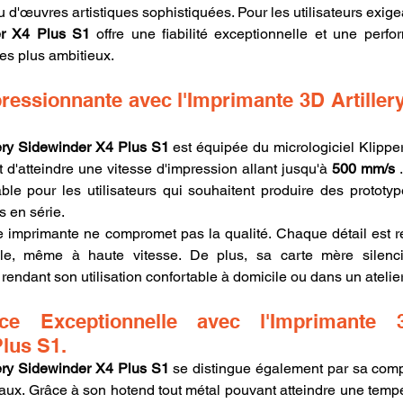
 d'œuvres artistiques sophistiquées. Pour les utilisateurs exigean
er X4 Plus S1
 offre une fiabilité exceptionnelle et une perfo
es plus ambitieux.
ressionnante avec l'Imprimante 3D Artillery
lery Sidewinder X4 Plus S1
 est équipée du micrologiciel Klipper
d'atteindre une vitesse d'impression allant jusqu'à 
500 mm/s
 
le pour les utilisateurs qui souhaitent produire des prototy
s en série.
te imprimante ne compromet pas la qualité. Chaque détail est r
lle, même à haute vitesse. De plus, sa carte mère silenci
 rendant son utilisation confortable à domicile ou dans un atelie
ce Exceptionnelle avec l'Imprimante 3D
lus S1.
lery Sidewinder X4 Plus S1
 se distingue également par sa compa
ux. Grâce à son hotend tout métal pouvant atteindre une tempé