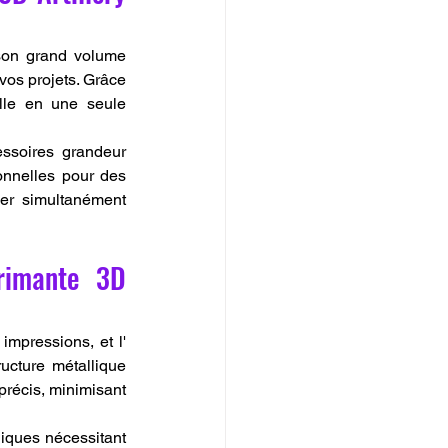
son grand volume 
vos projets. Grâce 
lle en une seule 
ssoires grandeur 
onnelles pour des 
er simultanément 
rimante 3D 
La stabilité et la précision sont des éléments essentiels pour garantir la qualité des impressions, et l' 
cture métallique 
précis, minimisant 
iques nécessitant 