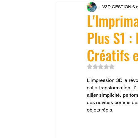
LV3D GESTION
6 
CONCESSION LV3D
JEU
L'Imprima
Plus S1 : 
SCANNER 3D
Formation 
Créatifs 
SEO
filament 3D
Refa
Noté NaN étoiles su
L'impression 3D a révo
Entretien imprimante 3D
p
cette transformation, l' 
allier simplicité, perf
des novices comme des 
Bambu Lab X2D
fusion 36
objets réels.