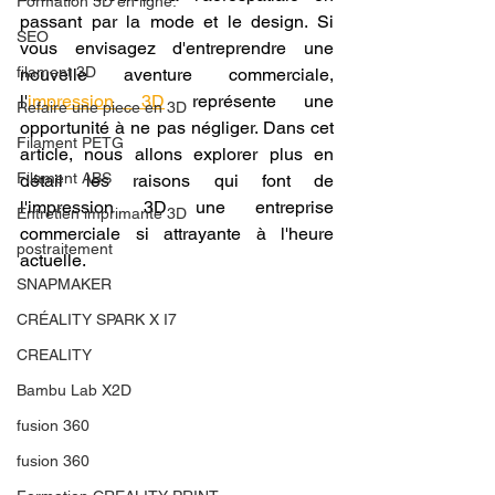
Formation 3D en ligne.
passant par la mode et le design. Si 
SEO
vous envisagez d'entreprendre une 
filament 3D
nouvelle aventure commerciale, 
l'
impression 3D
 représente une 
Refaire une piece en 3D
opportunité à ne pas négliger. Dans cet 
Filament PETG
article, nous allons explorer plus en 
Filament ABS
détail les raisons qui font de 
l'impression 3D une entreprise 
Entretien imprimante 3D
commerciale si attrayante à l'heure 
postraitement
actuelle.
SNAPMAKER
CRÉALITY SPARK X I7
CREALITY
Bambu Lab X2D
fusion 360
fusion 360