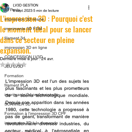
LV3D GESTION
All Posts
6 sept. 2023
5 min de lecture
L'impression 3D : Pourquoi c'est
impression 3D résine.
le moment idéal pour se lancer
imprimante 3D FDM
dans ce secteur en pleine
filament 3d,
expansion.
impression 3D en ligne
CONCESSION LV3D
Dernière mise à jour :
24 avr.
Noté NaN étoiles sur 5.
JEU LV3D
Formation
L'impression 3D est l'un des sujets les 
filament PLA
plus fascinants et les plus prometteurs 
imprimante 3d professionelle
de la scène technologique mondiale. 
Depuis son apparition dans les années 
SCANNER 3D
1980, cette technologie a progressé à 
Formation à l'impression 3D CPF
pas de géant, transformant de manière 
impression 3D à la demande
révolutionnaire diverses industries, du 
secteur médical à l'aérospatiale en 