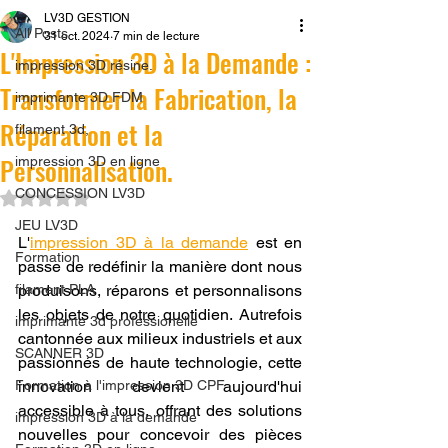
LV3D GESTION
All Posts
31 oct. 2024
7 min de lecture
L'Impression 3D à la Demande :
impression 3D résine.
Transformer la Fabrication, la
imprimante 3D FDM
Réparation et la
filament 3d,
Personnalisation.
impression 3D en ligne
CONCESSION LV3D
Noté NaN étoiles sur 5.
JEU LV3D
L'
impression 3D à la demande
 est en 
Formation
passe de redéfinir la manière dont nous 
filament PLA
produisons, réparons et personnalisons 
les objets de notre quotidien. Autrefois 
imprimante 3d professionelle
cantonnée aux milieux industriels et aux 
SCANNER 3D
passionnés de haute technologie, cette 
Formation à l'impression 3D CPF
innovation devient aujourd'hui 
accessible à tous, offrant des solutions 
impression 3D à la demande
nouvelles pour concevoir des pièces 