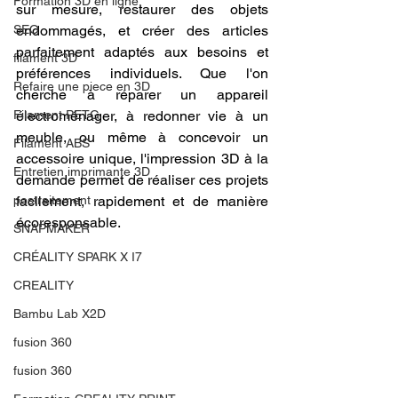
Formation 3D en ligne.
sur mesure, restaurer des objets 
SEO
endommagés, et créer des articles 
parfaitement adaptés aux besoins et 
filament 3D
préférences individuels. Que l'on 
Refaire une piece en 3D
cherche à réparer un appareil 
Filament PETG
électroménager, à redonner vie à un 
meuble, ou même à concevoir un 
Filament ABS
accessoire unique, l'impression 3D à la 
Entretien imprimante 3D
demande permet de réaliser ces projets 
postraitement
facilement, rapidement et de manière 
écoresponsable.
SNAPMAKER
CRÉALITY SPARK X I7
CREALITY
Bambu Lab X2D
fusion 360
fusion 360