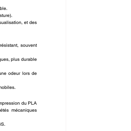
ble.
ature).
ualisation, et des 
ésistant, souvent 
ues, plus durable 
une odeur lors de 
mobiles.
'impression du PLA 
étés mécaniques 
BS.