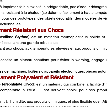
re.
e à imprimer, faible toxicité, biodégradable, pas d'odeur désagréa
ins résistant à la chaleur (se déforme facilement à haute tempér
al pour des prototypes, des objets décoratifs, des modèles de vis
nctionnelles.
ament Résistant aux Chocs
utadiène Styrène)
 est un matériau thermoplastique solide et r
 nécessitant une grande robustesse.
tant aux chocs, aux températures élevées et aux produits chimiq
écessite un plateau chauffant pour éviter le warping, dégage 
ces de machines, boîtiers d'appareils électroniques, pièces auto
lament Polyvalent et Résistant
Téréphtalate Glycol)
 est un matériau qui combine la facilité d
comparable à l'ABS. Il est souvent choisi pour ses propri
tant à l'humidité, aux produits chimiques, et plus flexible que l’A