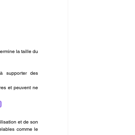
rmine la taille du 
 à supporter des 
res et peuvent ne 
D
lisation et de son 
velables comme le 