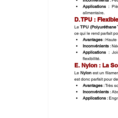
Inconvénients
 : Pe
Applications
 : Piè
alimentaire.
D. TPU : Flexibl
Le 
TPU (Polyuréthane 
ce qui le rend parfait p
Avantages
 : Haute 
Inconvénients
 : N
Applications
 : Jo
flexibilité.
E. Nylon : La S
Le 
Nylon
 est un filame
est donc parfait pour de
Avantages
 : Très s
Inconvénients
 : A
Applications
 : Eng