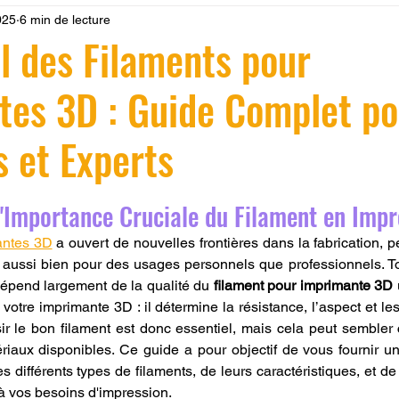
025
6 min de lecture
 LV3D
Formation
filament PLA
imprimante 3d pro
el des Filaments pour
tes 3D : Guide Complet po
à l'impression 3D CPF
impression 3D à la demande
F
 et Experts
ire une piece en 3D
Filament PETG
Filament ABS
r 5.
L'Importance Cruciale du Filament en Imp
ostraitement
SNAPMAKER
CRÉALITY SPARK X I7
antes 3D
 a ouvert de nouvelles frontières dans la fabrication, p
aussi bien pour des usages personnels que professionnels. Tout
dépend largement de la qualité du 
filament pour imprimante 3D
 
 votre imprimante 3D : il détermine la résistance, l’aspect et l
0
fusion 360
Formation CREALITY PRINT
ir le bon filament est donc essentiel, mais cela peut sembler
riaux disponibles. Ce guide a pour objectif de vous fournir 
s différents types de filaments, de leurs caractéristiques, et de 
 à vos besoins d'impression.