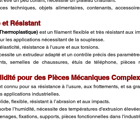
ut être un peu collant, nécessite un plateau chauffant.
ces techniques, objets alimentaires, contenants, accessoires
e et Résistant
Thermoplastique)
 est un filament flexible et très résistant aux im
our les applications nécessitant de la souplesse.
élasticité, résistance à l'usure et aux torsions.
écessite un extrudeur adapté et un contrôle précis des paramètre
ints, semelles de chaussures, étuis de téléphone, pièces n
olidité pour des Pièces Mécaniques Comple
nt connu pour sa résistance à l'usure, aux frottements, et sa gra
s applications industrielles.
olide, flexible, résistant à l’abrasion et aux impacts.
bsorbe l’humidité, nécessite des températures d'extrusion élevée
renages, fixations, supports, pièces fonctionnelles dans l'industr