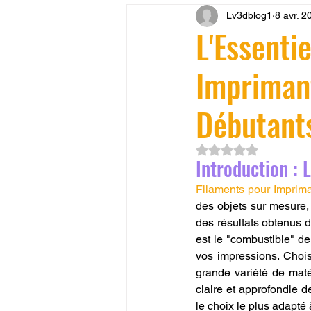
Lv3dblog1
8 avr. 2
CONCESSION LV3D
JEU
L'Essenti
Impriman
SCANNER 3D
Formation 
Débutants
SEO
filament 3D
Refa
Noté NaN étoiles su
Introduction : 
Entretien imprimante 3D
p
Filaments pour Imprim
des objets sur mesure, 
des résultats obtenus 
est le "combustible" de
Bambu Lab X2D
fusion 36
vos impressions. Chois
grande variété de maté
claire et approfondie de
le choix le plus adapté