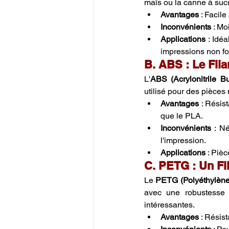
maïs ou la canne à suc
Avantages
 : Facil
Inconvénients
 : Mo
Applications
 : Idé
impressions non fo
B. ABS : Le Fil
L'
ABS (Acrylonitrile B
utilisé pour des pièces
Avantages
 : Résis
que le PLA.
Inconvénients
 : N
l'impression.
Applications
 : Piè
C. PETG : Un Fi
Le 
PETG (Polyéthylène 
avec une robustesse 
intéressantes.
Avantages
 : Résis