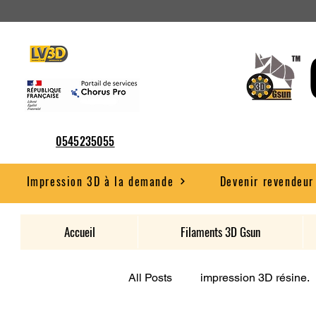
0545235055
Impression 3D à la demande
Devenir revendeur
Accueil
Filaments 3D Gsun
All Posts
impression 3D résine.