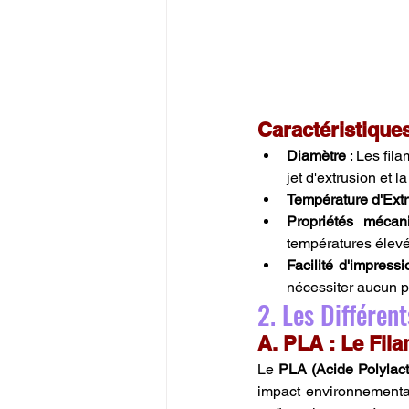
Caractéristique
Diamètre
 : Les fi
jet d'extrusion et 
Température d'Ext
Propriétés mécan
températures élevée
Facilité d'impressi
nécessiter aucun pl
2. Les Différe
A. PLA : Le Fil
Le 
PLA (Acide Polylact
impact environnemental