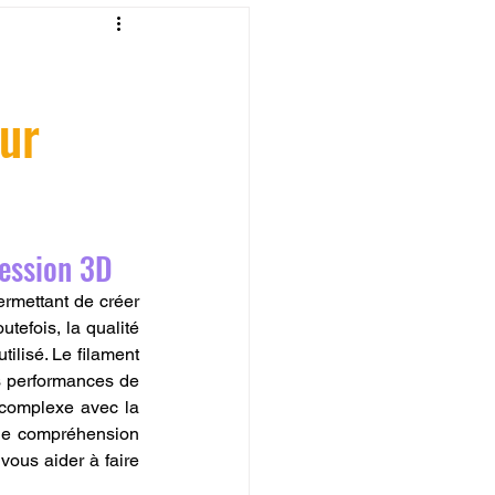
fessionelle
ur
ormation 3D en ligne.
ression 3D
CREALITY
ermettant de créer 
efois, la qualité 
utilisé. Le filament 
es performances de 
 complexe avec la 
une compréhension 
vous aider à faire 