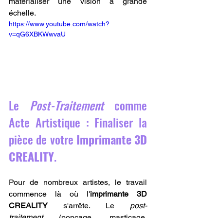
matérialiser une vision à grande 
échelle.
https://www.youtube.com/watch?
v=qG6XBKWwvaU
Le 
Post-Traitement
 comme 
Acte Artistique : Finaliser la 
pièce de votre 
Imprimante 3D 
CREALITY
.
Pour de nombreux artistes, le travail 
commence là où l'
imprimante 3D 
CREALITY
 s'arrête. Le 
post-
traitement
 (ponçage, masticage, 