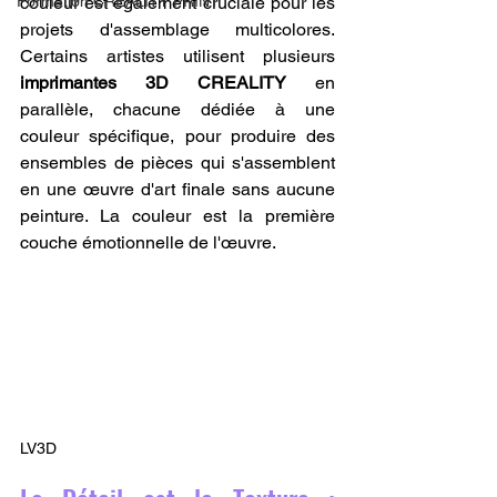
Formation CREALITY PRINT
couleur est également cruciale pour les 
projets d'assemblage multicolores. 
Certains artistes utilisent plusieurs 
imprimantes 3D CREALITY
 en 
parallèle, chacune dédiée à une 
couleur spécifique, pour produire des 
ensembles de pièces qui s'assemblent 
en une œuvre d'art finale sans aucune 
peinture. La couleur est la première 
couche émotionnelle de l'œuvre.
LV3D