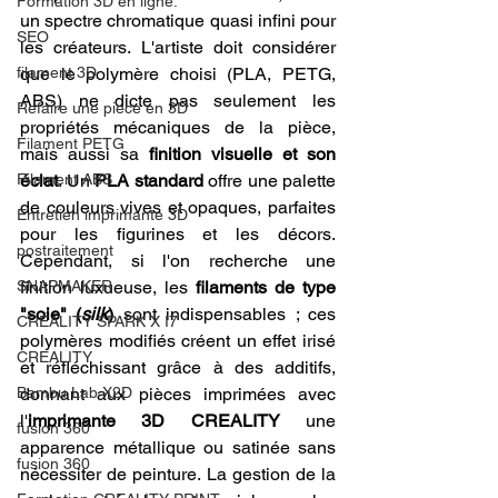
Formation 3D en ligne.
un spectre chromatique quasi infini pour 
SEO
les créateurs. L'artiste doit considérer 
filament 3D
que le polymère choisi (PLA, PETG, 
ABS) ne dicte pas seulement les 
Refaire une piece en 3D
propriétés mécaniques de la pièce, 
Filament PETG
mais aussi sa 
finition visuelle et son 
Filament ABS
éclat
. Un 
PLA standard
 offre une palette 
de couleurs vives et opaques, parfaites 
Entretien imprimante 3D
pour les figurines et les décors. 
postraitement
Cependant, si l'on recherche une 
SNAPMAKER
finition luxueuse, les 
filaments de type 
"soie" (
silk
)
 sont indispensables ; ces 
CRÉALITY SPARK X I7
polymères modifiés créent un effet irisé 
CREALITY
et réfléchissant grâce à des additifs, 
Bambu Lab X2D
donnant aux pièces imprimées avec 
l'
imprimante 3D CREALITY
 une 
fusion 360
apparence métallique ou satinée sans 
fusion 360
nécessiter de peinture. La gestion de la 