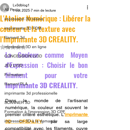
Lv3dblog1
All Posts
1 oct. 2025
7 min de lecture
L'Atelier Numérique : Libérer la
impression 3D résine.
couleur et la texture avec
imprimante 3D FDM
l'Imprimante 3D CREALITY.
filament 3d,
Noté NaN étoiles sur 5.
impression 3D en ligne
La Couleur comme Moyen 
CONCESSION LV3D
d'Expression : Choisir le bon 
JEU LV3D
filament pour votre 
Formation
Imprimante 3D CREALITY
.
filament PLA
imprimante 3d professionelle
Dans le monde de l'artisanat 
SCANNER 3D
numérique, la couleur est souvent le 
Formation à l'impression 3D CPF
premier critère esthétique. L'
imprimante 
impression 3D à la demande
3D CREALITY
, par sa large 
compatibilité avec les filaments, ouvre 