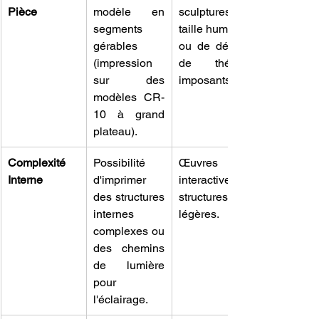
Pièce
modèle en 
sculptures de 
segments 
taille humaine 
gérables 
ou de décors 
(impression 
de théâtre 
sur des 
imposants.
modèles CR-
10 à grand 
plateau).
Complexité 
Possibilité 
Œuvres d'art 
Interne
d'imprimer 
interactives et 
des structures 
structures 
internes 
légères.
complexes ou 
des chemins 
de lumière 
pour 
l'éclairage.