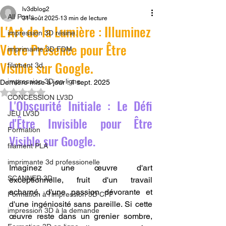
lv3dblog2
All Posts
31 août 2025
13 min de lecture
L'Art de la Lumière : Illuminez
impression 3D résine.
Votre Présence pour Être
imprimante 3D FDM
Visible sur Google.
filament 3d,
impression 3D en ligne
Dernière mise à jour :
4 sept. 2025
Noté NaN étoiles sur 5.
CONCESSION LV3D
L'Obscurité Initiale : Le Défi 
JEU LV3D
d'Être Invisible pour Être 
Formation
Visible sur Google.
filament PLA
imprimante 3d professionelle
Imaginez une œuvre d'art 
SCANNER 3D
exceptionnelle, fruit d'un travail 
acharné, d'une passion dévorante et 
Formation à l'impression 3D CPF
d'une ingéniosité sans pareille. Si cette 
impression 3D à la demande
œuvre reste dans un grenier sombre, 