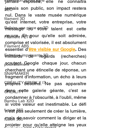
Formation 3D en ligne.
jamais exposée, elle ne connaîtra 
jamais son public, son impact restera 
SEO
nul. Dans le vaste musée numérique 
filament 3D
qu'est internet, votre entreprise, votre 
Refaire une piece en 3D
message ou votre talent est cette 
œuvre. Et pour qu'elle soit admirée, 
Filament PETG
comprise et valorisée, il est absolument 
Filament ABS
essentiel d'
être visible sur Google
.
 Des 
Entretien imprimante 3D
milliards de regards (recherches) 
scrutent Google chaque jour, chacun 
postraitement
cherchant une étincelle de réponse, un 
SNAPMAKER
fragment d'information, un écho à leurs 
CRÉALITY SPARK X I7
propres besoins. Ne pas apparaître 
dans cette galerie géante, c'est se 
CREALITY
condamner à l'obscurité, à l'oubli, même 
Bambu Lab X2D
si votre valeur est inestimable. Le défi 
fusion 360
n'est pas seulement de créer la lumière, 
mais de savoir comment la diriger et la 
fusion 360
projeter pour qu'elle atteigne les yeux 