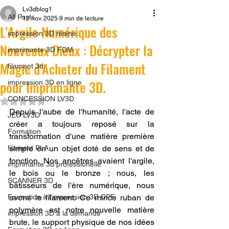
Lv3dblog1
All Posts
12 nov. 2025
9 min de lecture
L'Argile Numérique des
impression 3D résine.
Nouveaux Dieux : Décrypter la
imprimante 3D FDM
Magie d'Acheter du Filament
filament 3d,
pour Imprimante 3D.
impression 3D en ligne
CONCESSION LV3D
Noté NaN étoiles sur 5.
Depuis l'aube de l'humanité, l'acte de 
JEU LV3D
créer a toujours reposé sur la 
Formation
transformation d'une matière première 
filament PLA
simple en un objet doté de sens et de 
fonction. Nos ancêtres avaient l'argile, 
imprimante 3d professionelle
le bois ou le bronze ; nous, les 
SCANNER 3D
bâtisseurs de l'ère numérique, nous 
Formation à l'impression 3D CPF
avons le filament. Ce mince ruban de 
polymère est notre nouvelle matière 
impression 3D à la demande
brute, le support physique de nos idées 