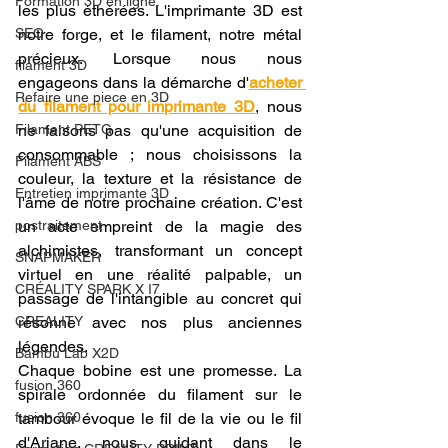
Formation 3D en ligne.
les plus éthérées. L'imprimante 3D est 
SEO
notre forge, et le filament, notre métal 
précieux. Lorsque nous nous 
filament 3D
engageons dans la démarche d'
acheter 
Refaire une piece en 3D
du filament pour imprimante 3D
, nous 
Filament PETG
ne faisons pas qu'une acquisition de 
consommable ; nous choisissons la 
Filament ABS
couleur, la texture et la résistance de 
Entretien imprimante 3D
l'âme de notre prochaine création. C'est 
postraitement
un acte empreint de la magie des 
alchimistes, transformant un concept 
SNAPMAKER
virtuel en une réalité palpable, un 
CRÉALITY SPARK X I7
passage de l'intangible au concret qui 
CREALITY
résonne avec nos plus anciennes 
légendes.
Bambu Lab X2D
Chaque bobine est une promesse. La 
fusion 360
spirale ordonnée du filament sur le 
fusion 360
tambour évoque le fil de la vie ou le fil 
d'Ariane, nous guidant dans le 