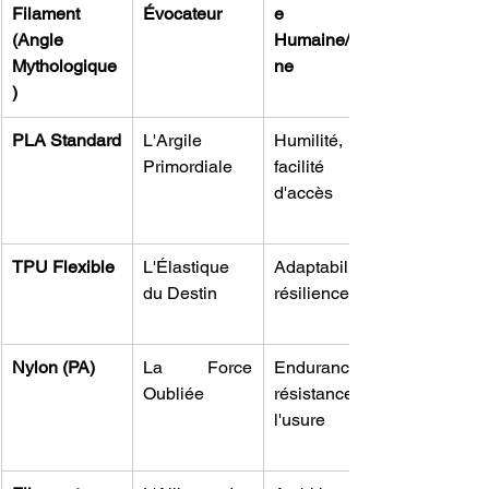
Filament 
Évocateur
e 
(Angle 
Humaine/Divi
Mythologique
ne
)
PLA Standard
L'Argile 
Humilité, 
Primordiale
facilité 
d'accès
TPU Flexible
L'Élastique 
Adaptabilité, 
du Destin
résilience
Nylon (PA)
La Force 
Endurance, 
Oubliée
résistance à 
l'usure