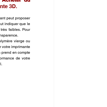
nte 3D.
ant peut proposer 
ut indiquer que le 
coût du travail ou les normes environnementales dans le pays de production sont très faibles. Pour 
ansparence.
olymère vierge ou 
r votre imprimante 
on prend en compte 
les bénéfices d'une qualité constante et d'un alignement avec vos valeurs. La performance de votre 
l.