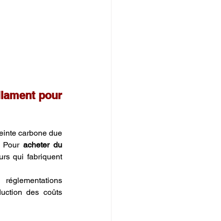
ilament pour 
einte carbone due 
. Pour 
acheter du 
rs qui fabriquent 
églementations 
duction des coûts 