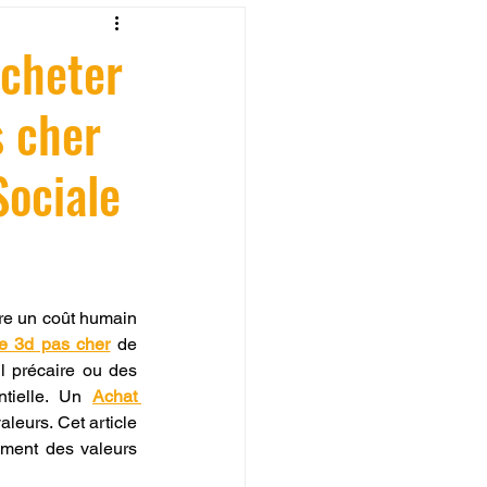
fessionelle
Acheter
s cher
ormation 3D en ligne.
Sociale
CREALITY
ure un coût humain 
te 3d pas cher
 de 
l précaire ou des 
tielle. Un 
Achat 
leurs. Cet article 
ement des valeurs 