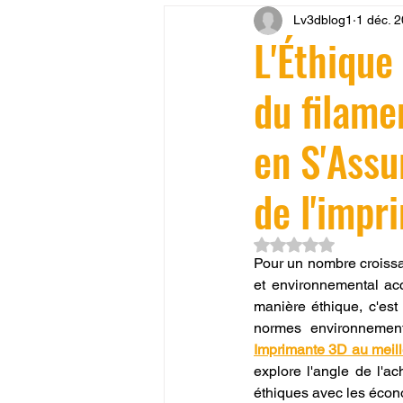
Lv3dblog1
1 déc. 
CONCESSION LV3D
JEU
L'Éthique
du filame
SCANNER 3D
Formation 
en S'Assu
SEO
filament 3D
Refa
de l'impr
Entretien imprimante 3D
p
Noté NaN étoiles su
Pour un nombre croissa
et environnemental ac
manière éthique, c'est
Bambu Lab X2D
fusion 36
normes environnementa
Imprimante 3D au meill
explore l'angle de l'ac
éthiques avec les écon