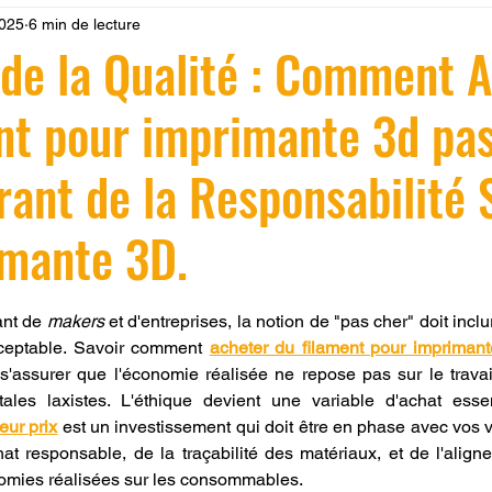
2025
6 min de lecture
 LV3D
Formation
filament PLA
imprimante 3d pro
 de la Qualité : Comment 
nt pour imprimante 3d pa
à l'impression 3D CPF
impression 3D à la demande
F
rant de la Responsabilité 
ire une piece en 3D
Filament PETG
Filament ABS
imante 3D.
ostraitement
SNAPMAKER
CRÉALITY SPARK X I7
r 5.
nt de 
makers
 et d'entreprises, la notion de "pas cher" doit incl
ceptable. Savoir comment 
acheter du filament pour impriman
 s'assurer que l'économie réalisée ne repose pas sur le travai
0
fusion 360
Formation CREALITY PRINT
les laxistes. L'éthique devient une variable d'achat essen
eur prix
 est un investissement qui doit être en phase avec vos va
hat responsable, de la traçabilité des matériaux, et de l'align
omies réalisées sur les consommables.