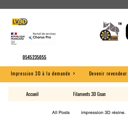
0545235055
Impression 3D à la demande
Devenir revendeur
Accueil
Filaments 3D Gsun
All Posts
impression 3D résine.