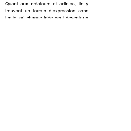
Quant aux créateurs et artistes, ils y 
trouvent un terrain d’expression sans 
limite, où chaque idée peut devenir un 
objet concret, unique et fonctionnel.
Mais au-delà de ces performances 
techniques, c’est toute une philosophie 
de production qui est en train de 
changer. Grâce à l’
imprimante 3D
, nous 
assistons à une décentralisation de la 
fabrication : il n’est plus nécessaire de 
passer par de grandes chaînes de 
montage pour produire un objet. 
Chacun peut devenir créateur, 
ingénieur, inventeur dans son propre 
atelier ou même à domicile. Cette 
autonomie ouvre la voie à une 
économie plus locale, plus durable et 
plus respectueuse des ressources, où 
le gaspillage est réduit et où chaque 