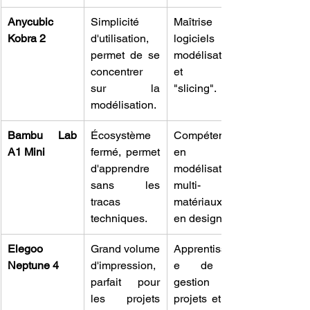
Anycubic 
Simplicité 
Maîtrise des 
Kobra 2
d'utilisation, 
logiciels de 
permet de se 
modélisation 
concentrer 
et de 
sur la 
"slicing".
modélisation.
Bambu Lab 
Écosystème 
Compétences 
A1 Mini
fermé, permet 
en 
d'apprendre 
modélisation 
sans les 
multi-
tracas 
matériaux et 
techniques.
en design.
Elegoo 
Grand volume 
Apprentissag
Neptune 4
d'impression, 
e de la 
parfait pour 
gestion de 
les projets 
projets et des 