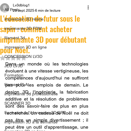
Lv3dblog1
All Posts
20 sept. 2025
6 min de lecture
L'éducation du futur sous le
impression 3D résine.
sapin : comment acheter
imprimante 3D FDM
imprimante 3D pour débutant
filament 3d,
pour Noel.
impression 3D en ligne
CONCESSION LV3D
Noté NaN étoiles sur 5.
Dans un monde où les technologies 
JEU LV3D
évoluent à une vitesse vertigineuse, les 
Formation
compétences d'aujourd'hui ne suffiront 
filament PLA
pas pour les emplois de demain. Le 
design 3D, l'ingénierie, la fabrication 
imprimante 3d professionelle
additive et la résolution de problèmes 
SCANNER 3D
sont des savoir-faire de plus en plus 
Formation à l'impression 3D CPF
recherchés. Un cadeau de Noël ne doit 
pas être un simple divertissement ; il 
impression 3D à la demande
peut être un outil d'apprentissage, une 