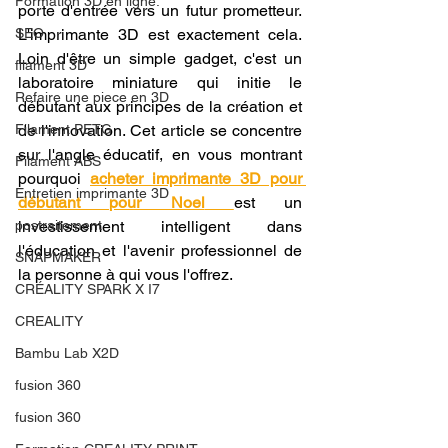
Formation 3D en ligne.
porte d'entrée vers un futur prometteur. 
SEO
L'imprimante 3D est exactement cela. 
Loin d'être un simple gadget, c'est un 
filament 3D
laboratoire miniature qui initie le 
Refaire une piece en 3D
débutant aux principes de la création et 
Filament PETG
de l'innovation. Cet article se concentre 
sur l'angle éducatif, en vous montrant 
Filament ABS
pourquoi 
acheter imprimante 3D pour 
Entretien imprimante 3D
débutant pour Noel
est un 
postraitement
investissement intelligent dans 
l'éducation et l'avenir professionnel de 
SNAPMAKER
la personne à qui vous l'offrez.
CRÉALITY SPARK X I7
CREALITY
Bambu Lab X2D
fusion 360
fusion 360