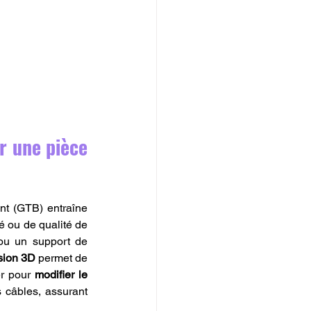
 une pièce 
t (GTB) entraîne 
 ou de qualité de 
 ou un support de 
sion 3D
 permet de 
er pour 
modifier le 
 câbles, assurant 