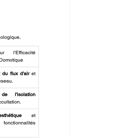
nologique.
 l'Efficacité 
 Domotique
du flux d'air
 et 
éseau.
e l'isolation 
ccultation.
sthétique
 et 
onctionnalités 