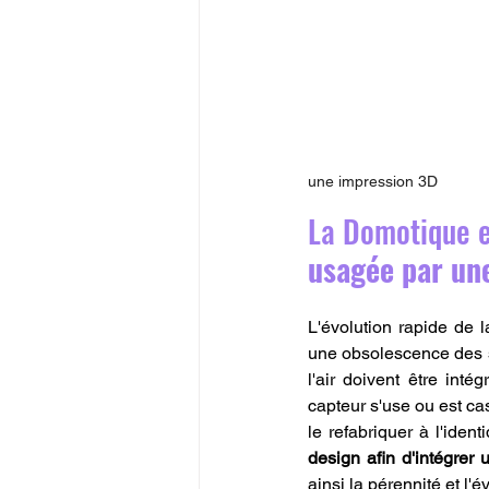
une impression 3D
La Domotique et
usagée par un
L'évolution rapide de 
une obsolescence des su
l'air doivent être inté
capteur s'use ou est cas
le refabriquer à l'iden
design afin d'intégrer
ainsi la pérennité et l'