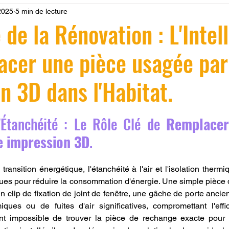
2025
5 min de lecture
 LV3D
Formation
filament PLA
imprimante 3d pro
 de la Rénovation : L'Intel
acer une pièce usagée par
à l'impression 3D CPF
impression 3D à la demande
F
n 3D dans l'Habitat.
ire une piece en 3D
Filament PETG
Filament ABS
r 5.
l'Étanchéité : Le Rôle Clé de 
Remplacer
ostraitement
SNAPMAKER
CRÉALITY SPARK X I7
e impression 3D
.
ransition énergétique, l'étanchéité à l'air et l'isolation therm
0
fusion 360
Formation CREALITY PRINT
olues pour réduire la consommation d'énergie. Une simple pièce
n clip de fixation de joint de fenêtre, une gâche de porte ancie
ues ou de fuites d'air significatives, compromettant l'effic
ent impossible de trouver la pièce de rechange exacte pour