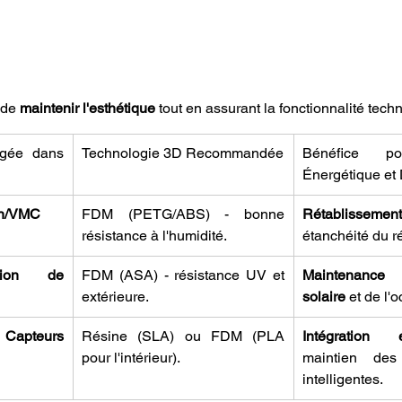
de 
maintenir l'esthétique
 tout en assurant la fonctionnalité tech
gée dans 
Technologie 3D Recommandée
Bénéfice pour
Énergétique et
on/VMC
FDM (PETG/ABS) - bonne 
Rétablissement 
résistance à l'humidité.
étanchéité du r
ion de 
FDM (ASA) - résistance UV et 
Maintenance d
extérieure.
solaire
 et de l'o
pteurs 
Résine (SLA) ou FDM (PLA 
Intégration e
pour l'intérieur).
maintien des f
intelligentes.