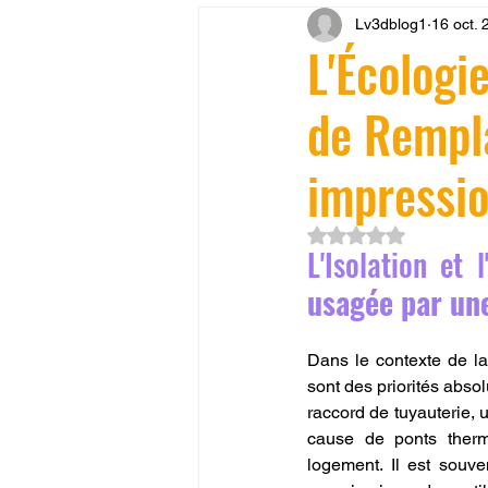
Lv3dblog1
16 oct. 
CONCESSION LV3D
JEU
L'Écologie
de Rempl
SCANNER 3D
Formation 
impressio
SEO
filament 3D
Refa
Noté NaN étoiles su
L'Isolation et 
Entretien imprimante 3D
p
usagée par un
Dans le contexte de la t
Bambu Lab X2D
fusion 36
sont des priorités abs
raccord de tuyauterie, u
cause de ponts thermiq
logement. Il est souv