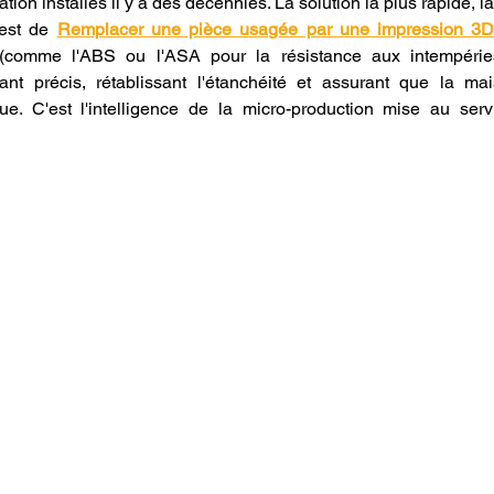
tion installés il y a des décennies. La solution la plus rapide, 
est de 
Remplacer une pièce usagée par une impression 3
(comme l'ABS ou l'ASA pour la résistance aux intempéries
ant précis, rétablissant l'étanchéité et assurant que la mai
ue. C'est l'intelligence de la micro-production mise au ser