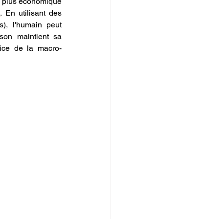
la plus économique 
D
. En utilisant des 
), l'humain peut 
son maintient sa 
vice de la macro-