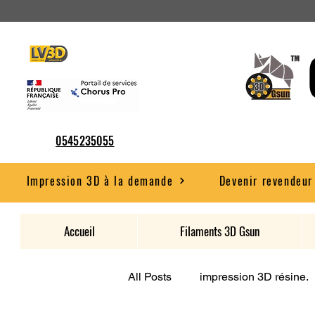
0545235055
Impression 3D à la demande
Devenir revendeur
Accueil
Filaments 3D Gsun
All Posts
impression 3D résine.