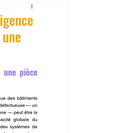
fessionelle
ligence
 une
ormation 3D en ligne.
 une pièce 
CREALITY
ique des bâtiments 
 défectueuse — un 
nne — peut être la 
acité globale du 
 des systèmes de 