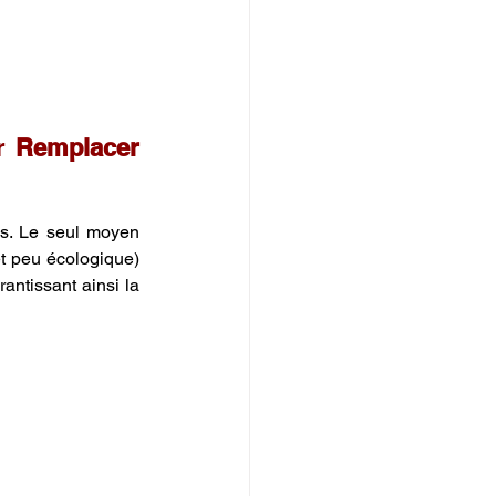
r 
Remplacer 
s. Le seul moyen 
t peu écologique) 
 après rétro-ingénierie, garantissant ainsi la 