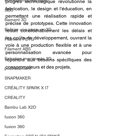
Formation 3D en ligne.
progrès technologique révolutionne la 
fabrication, le design et l'éducation, en 
SEO
permettant une réalisation rapide et 
filament 3D
précise de prototypes. Cette innovation 
Refaire une piece en 3D
réduit considérablement les délais et 
les coûts de développement, ouvrant la 
Filament PETG
voie à une production flexible et à une 
Filament ABS
personnalisation avancée pour 
Entretien imprimante 3D
répondre aux besoins spécifiques des 
consommateurs et des projets.
postraitement
SNAPMAKER
CRÉALITY SPARK X I7
CREALITY
Bambu Lab X2D
fusion 360
fusion 360