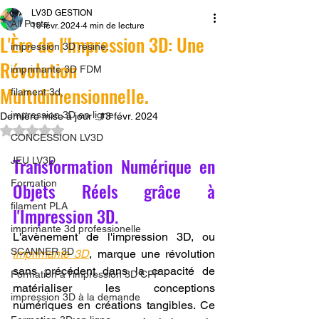
LV3D GESTION
All Posts
10 févr. 2024
4 min de lecture
L'Ère de l'Impression 3D: Une
impression 3D résine.
Révolution
imprimante 3D FDM
Multidimensionnelle.
filament 3d,
impression 3D en ligne
Dernière mise à jour :
13 févr. 2024
Noté NaN étoiles sur 5.
CONCESSION LV3D
Transformation Numérique en 
JEU LV3D
Formation
Objets Réels grâce à 
filament PLA
l'Impression 3D.
imprimante 3d professionelle
L'avènement de l'impression 3D, ou 
SCANNER 3D
imprimante 3D
, marque une révolution 
sans précédent dans la capacité de 
Formation à l'impression 3D CPF
matérialiser les conceptions 
impression 3D à la demande
numériques en créations tangibles. Ce 